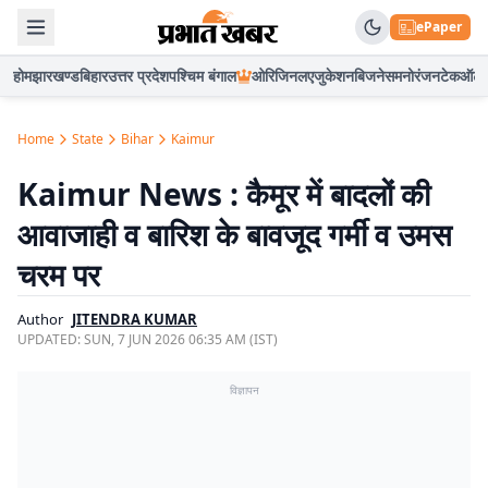
ePaper
होम
झारखण्ड
बिहार
उत्तर प्रदेश
पश्चिम बंगाल
ओरिजिनल
एजुकेशन
बिजनेस
मनोरंजन
टेक
ऑटो
Home
State
Bihar
Kaimur
Kaimur News : कैमूर में बादलों की
आवाजाही व बारिश के बावजूद गर्मी व उमस
चरम पर
Author
JITENDRA KUMAR
UPDATED:
SUN, 7 JUN 2026 06:35 AM (IST)
विज्ञापन