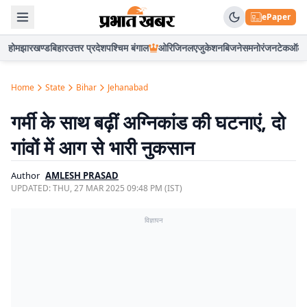
ePaper
होम
झारखण्ड
बिहार
उत्तर प्रदेश
पश्चिम बंगाल
ओरिजिनल
एजुकेशन
बिजनेस
मनोरंजन
टेक
ऑटो
Home
State
Bihar
Jehanabad
गर्मी के साथ बढ़ीं अग्निकांड की घटनाएं, दो
गांवों में आग से भारी नुकसान
Author
AMLESH PRASAD
UPDATED:
THU, 27 MAR 2025 09:48 PM (IST)
विज्ञापन