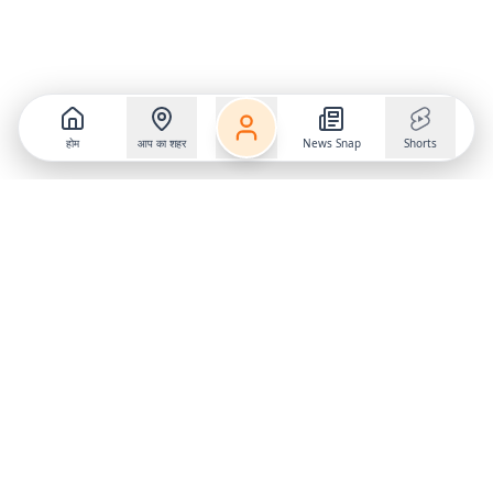
होम
आप का शहर
News Snap
Shorts
Follow us on
X
Download Mobile App