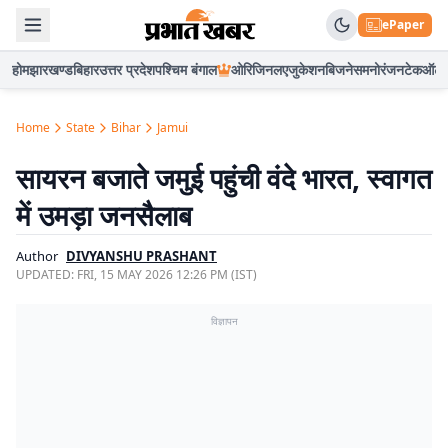
ePaper
होम
झारखण्ड
बिहार
उत्तर प्रदेश
पश्चिम बंगाल
ओरिजिनल
एजुकेशन
बिजनेस
मनोरंजन
टेक
ऑटो
Home
State
Bihar
Jamui
सायरन बजाते जमुई पहुंची वंदे भारत, स्वागत
में उमड़ा जनसैलाब
Author
DIVYANSHU PRASHANT
UPDATED:
FRI, 15 MAY 2026 12:26 PM (IST)
विज्ञापन