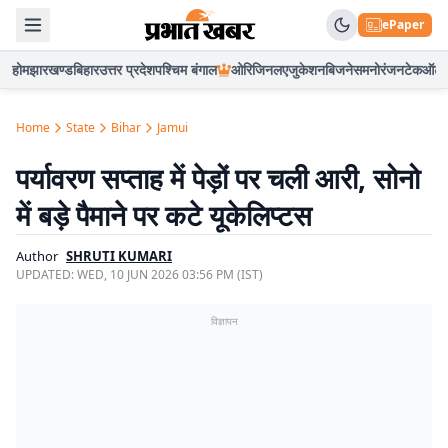
ePaper
होम
झारखण्ड
बिहार
उत्तर प्रदेश
पश्चिम बंगाल
ओरिजिनल
एजुकेशन
बिजनेस
मनोरंजन
टेक
ऑटो
Home
State
Bihar
Jamui
पर्यावरण सप्ताह में पेड़ों पर चली आरी, सोनो
में बड़े पैमाने पर कटे यूकेलिप्टस
Author
SHRUTI KUMARI
UPDATED:
WED, 10 JUN 2026 03:56 PM (IST)
विज्ञापन