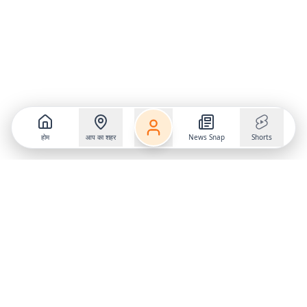
होम
आप का शहर
News Snap
Shorts
Follow us on
X
Download Mobile App