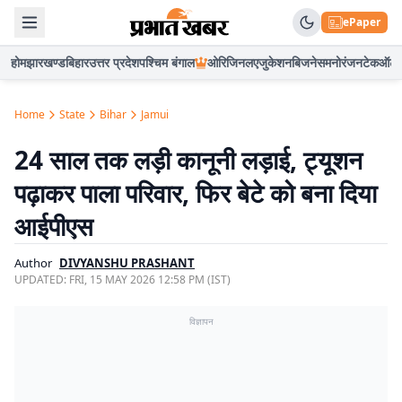
ePaper
होम
झारखण्ड
बिहार
उत्तर प्रदेश
पश्चिम बंगाल
ओरिजिनल
एजुकेशन
बिजनेस
मनोरंजन
टेक
ऑटो
Home
State
Bihar
Jamui
24 साल तक लड़ी कानूनी लड़ाई, ट्यूशन
पढ़ाकर पाला परिवार, फिर बेटे को बना दिया
आईपीएस
Author
DIVYANSHU PRASHANT
UPDATED:
FRI, 15 MAY 2026 12:58 PM (IST)
विज्ञापन