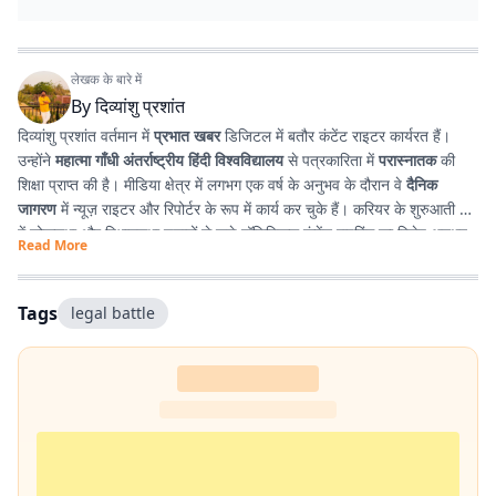
लेखक के बारे में
By
दिव्यांशु प्रशांत
दिव्यांशु प्रशांत वर्तमान में
प्रभात खबर
डिजिटल में बतौर कंटेंट राइटर कार्यरत हैं।
उन्होंने
महात्मा गाँधी अंतर्राष्ट्रीय हिंदी विश्वविद्यालय
से पत्रकारिता में
परास्नातक
की
शिक्षा प्राप्त की है। मीडिया क्षेत्र में लगभग एक वर्ष के अनुभव के दौरान वे
दैनिक
जागरण
में न्यूज़ राइटर और रिपोर्टर के रूप में कार्य कर चुके हैं। करियर के शुरुआती दौर
में लोकसभा और विधानसभा चुनावों से जुड़े पॉलिटिकल कंटेंट राइटिंग का विशेष अनुभव
Read More
प्राप्त किया। इसके अतिरिक्त उन्होंने
टी. एन. बी. कॉलेज
से हिंदी साहित्य में
स्नातक
किया है, जिसके कारण साहित्य, पठन-पाठन, लेखन और कविता-सृजन में उनकी विशेष
रुचि है। सटीक, निष्पक्ष और प्रभावशाली लेखन के माध्यम से पाठकों तक विश्वसनीय
Tags
legal battle
जानकारी पहुँचाना उनकी पेशेवर पहचान है।