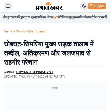
ePaper
होम
झारखण्ड
बिहार
उत्तर प्रदेश
पश्चिम बंगाल
ओरिजिनल
एजुकेशन
बिजनेस
मनोरंजन
टेक
ऑटो
Home
State
Bihar
Jamui
धोबघट-सिमरिया मुख्य सड़क तालाब में
तब्दील, अतिक्रमण और जलजमाव से
राहगीर परेशान
Author
DIVYANSHU PRASHANT
UPDATED:
THU, 14 MAY 2026 03:58 PM (IST)
विज्ञापन