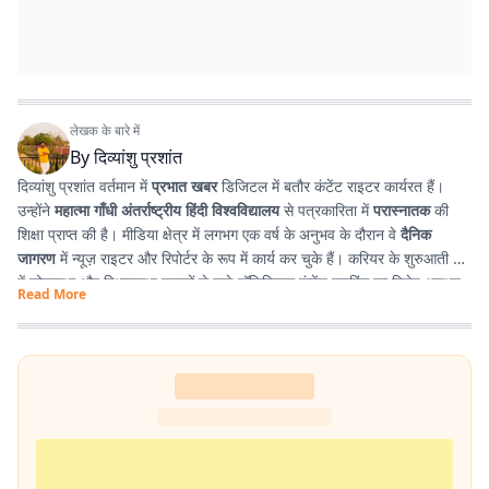
लेखक के बारे में
By
दिव्यांशु प्रशांत
दिव्यांशु प्रशांत वर्तमान में
प्रभात खबर
डिजिटल में बतौर कंटेंट राइटर कार्यरत हैं।
उन्होंने
महात्मा गाँधी अंतर्राष्ट्रीय हिंदी विश्वविद्यालय
से पत्रकारिता में
परास्नातक
की
शिक्षा प्राप्त की है। मीडिया क्षेत्र में लगभग एक वर्ष के अनुभव के दौरान वे
दैनिक
जागरण
में न्यूज़ राइटर और रिपोर्टर के रूप में कार्य कर चुके हैं। करियर के शुरुआती दौर
में लोकसभा और विधानसभा चुनावों से जुड़े पॉलिटिकल कंटेंट राइटिंग का विशेष अनुभव
Read More
प्राप्त किया। इसके अतिरिक्त उन्होंने
टी. एन. बी. कॉलेज
से हिंदी साहित्य में
स्नातक
किया है, जिसके कारण साहित्य, पठन-पाठन, लेखन और कविता-सृजन में उनकी विशेष
रुचि है। सटीक, निष्पक्ष और प्रभावशाली लेखन के माध्यम से पाठकों तक विश्वसनीय
जानकारी पहुँचाना उनकी पेशेवर पहचान है।