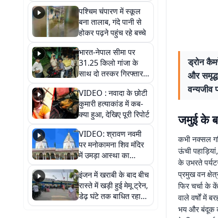
गिरफ्तार
पश्चिम चंपारण में स्कूल
बना तालाब, गंदे पानी से
होकर पढ़ने पहुंच रहे बच्चे
भारत-नेपाल सीमा पर
ड्रोन कैम
31.25 किलो गांजा के
साथ दो तस्कर गिरफ्तार,
और समृद्ध
नेपाली नंबर की बाइक
वन्यजीव प
VIDEO : नवादा के छोटी
जब्त
कुमारी हत्याकांड में कब-
क्या हुआ, देखिए पूरी रिपोर्ट
जमुई के 
VIDEO: श्रावण नवमी
कभी नक्सल गति
पर मनोकामना शिव मंदिर
ऊंची पहाड़िया
में उमड़ा आस्था का
के उभरते पर्यटन
सैलाब, हर-हर महादेव के
प्रमुख वन क्षे
इंजन में खराबी के बाद बीच
जयघोष से गूंजा परिसर
रास्ते में खड़ी हुई मेमू ट्रेन,
फिर चर्चा के 
डेढ़ घंटे तक बाधित रहा
वाले वर्षों म
आवागमन
भय और बंदूक क