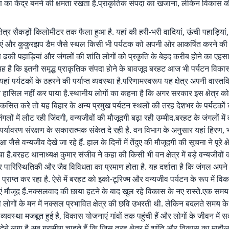
 का केंद्र बनने की क्षमता रखता है.प्राकृतिक संपदा का खजाना, लेकिन विकास 
ेत्र सैकड़ों किलोमीटर तक फैला हुआ है. यहां की हरी-भरी वादियां, ऊंची पहाड़ियां
ं और कुकुरझप डैम जैसे स्थल किसी भी पर्यटक को अपनी ओर आकर्षित करने की क्ष
े ढकी पहाड़ियां और जंगलों की शांति लोगों को प्रकृति के बेहद करीब होने का एहसा
 यह है कि इतनी समृद्ध प्राकृतिक संपदा होने के बावजूद बरहट आज भी पर्यटन विका
 यहां पर्यटकों के ठहरने की पर्याप्त व्यवस्था है.परिणामस्वरूप यह क्षेत्र अपनी वास्तव
हासिल नहीं कर पाया है.स्थानीय लोगों का कहना है कि अगर सरकार इस क्षेत्र को
विकसित करे तो यह बिहार के अन्य प्रमुख पर्यटन स्थलों की तरह देशभर के पर्यटकों
लों में लौट रही जिंदगी, वन्यजीवों की मौजूदगी बढ़ा रही उम्मीद.बरहट के जंगलों में 
पर्यावरण संरक्षण के सकारात्मक संकेत दे रही है. वन विभाग के अनुसार यहां हिरण, भ
 जैसे वन्यजीव देखे जा रहे हैं. हाल के दिनों में तेंदुए की मौजूदगी की सूचना ने पूरे क्
है.बरहट थानाध्यक्ष कुमार संजीव ने कहा की किसी भी वन क्षेत्र में बड़े वन्यजीवो
 पारिस्थितिकी और जैव विविधता का प्रमाण होता है. यह दर्शाता है कि जंगल अपने
 प्राप्त कर रहा है. ऐसे में बरहट को इको-टूरिज्म और वन्यजीव पर्यटन के रूप में 
ं मौजूद हैं.नक्सलवाद की छाया हटने के बाद खुल रहे विकास के नए रास्ते.एक स
 लोगों के मन में नक्सल प्रभावित क्षेत्र की छवि उभरती थी. लेकिन बदलते समय 
षा व्यवस्था मजबूत हुई है, विकास योजनाएं गांवों तक पहुंची हैं और लोगों के जीवन में 
ने लगा है.अब ग्रामीण चाहते हैं कि जिस तरह क्षेत्र में शांति और विकास का माहौ