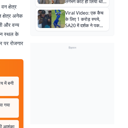
लगभग काट ही लिया था,
वन क्षेत्र
न्यूजीलैंड सीरीज से पहले
Viral Video: एक कैच
बाल-बाल बचे
 क्षेत्र अनेक
के लिए 1 करोड़ रुपये,
ाली और वन्य
SA20 में दर्शक ने पकड़ा
एक हाथ से गजब का कैच
यटन स्थल के
तर पर रोजगार
विज्ञापन
 में बनी
या गया
 की आशंका