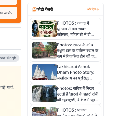
फोटो गैलरी
और देखें
 का आरोप
PHOTOS : नवादा में
धूमधाम से मना सावन
महोत्सव, महिलाओं ने दी
सांस्कृतिक प्रस्तुतियां
Photos: सारण के कोंध
मथुरा धाम के पर्यटन स्थल के
रूप में विकसित होने की जगी
mar singh
आस, 9 तस्वीरों में देखें पूरी
Lakhisarai Ashok
कहानी
Dham Photo Story:
लखीसराय का प्रसिद्ध
अशोक धाम—आस्था,
ढ़ें यहां.
Photos: बारिश में निखर
श्रृंगार, अनुष्ठान और
उठती है 'झरनों के शहर' रांची
अलौकिक संध्या आरती के
की खूबसूरती, वीकेंड में घूम
विहंगम दृश्य
आएं ये 5 वादियां
PHOTOS : भाजपा
कार्यालय का सैकड़ों लोगों ने