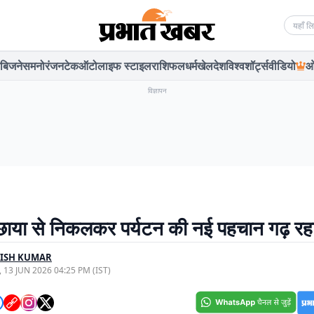
Searc
बिजनेस
मनोरंजन
टेक
ऑटो
लाइफ स्टाइल
राशिफल
धर्म
खेल
देश
विश्व
शॉर्ट्स
वीडियो
ओ
विज्ञापन
ाया से निकलकर पर्यटन की नई पहचान गढ़ रह
ISH KUMAR
, 13 JUN 2026 04:25 PM (IST)