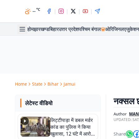
°C
|
|
|
|
--
होम
झारखण्ड
बिहार
उत्तर प्रदेश
पश्चिम बंगाल
ओरिजिनल
एजुकेशन
Home
State
Bihar
Jamui
नक्सल छ
लेटेस्ट वीडियो
Author
MAN
लिट्टीपाड़ा में डबल मर्डर
UPDATED:
SAT
कांड का पुलिस ने किया
खुलासा, 12 घंटे में आरोपी
Share