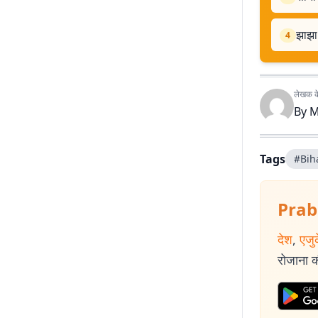
झाझा
4
लेखक के 
By
M
Tags
#Bih
Prab
देश
,
एजु
रोजाना की