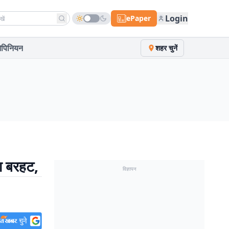
h news
Login
ePaper
पिनियन
शहर चुनें
ा बरहट,
विज्ञापन