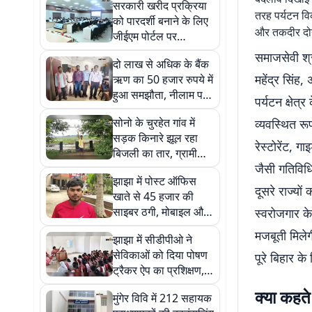
सरकारी खरीद प्रक्रिया
तरह पर्यटन वि
को पारदर्शी बनाने के लिए
और तकदीर दोनो
जीईएम पोर्टल पर
अधिकारियों को दिया गया
समाजसेवी श्र
दो लाख से अधिक के बैंक
प्रशिक्षण
महेंद्र सिं
ऋण का 50 हजार रुपये में
हुआ समझौता, नीलाम पत्र
पर्यटन क्षेत्
न्यायालय में बनी सहमति
सोनो के चुरहेत गांव में
व्यवस्थित र
सड़क किनारे झूल रहा
रेस्टोरेंट, 
बिजली का तार, ग्रामीणों
जैसी गतिविधि
ने जताई हादसे की आशंका
झाझा में पोस्ट ऑफिस
दूसरे राज्यों
खाते से 45 हजार की
साइबर ठगी, मोबाइल और
स्वरोजगार क
खाता हैक करने का आरोप
मजबूती मिले
झाझा में सीडीपीओ ने
सेविकाओं को दिया पोषण
पूरे बिहार 
ट्रैकर ऐप का प्रशिक्षण,
बच्चों और गर्भवती
क्या कहत
मुंगेर विवि में 212 सहायक
महिलाओं पर विशेष ध्यान