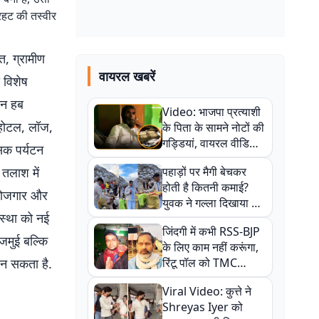
रहट की तस्वीर
त, ग्रामीण
वायरल खबरें
 विशेष
यटन हब
Video: भाजपा प्रत्याशी
 होटल, लॉज,
के पिता के सामने नोटों की
गड्डियां, वायरल वीडियो
सिक पर्यटन
से राजनीति में उबाल,
 तलाश में
पहाड़ों पर मैगी बेचकर
अजित महतो बोले- TMC
होती है कितनी कमाई?
की गंदी चाल
ें रोजगार और
युवक ने गल्ला दिखाया तो
स्था को नई
नौकरी वालों के खड़े हो गए
जिंदगी में कभी RSS-BJP
कान
जमुई बल्कि
के लिए काम नहीं करूंगा,
बन सकता है.
रिंटू पॉल को TMC
ऑफिस में ले जाकर पीटा,
Viral Video: कुत्ते ने
Video वायरल
Shreyas Iyer को