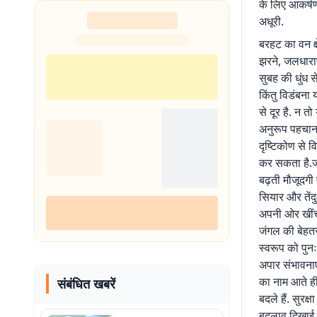
के लिए आकर्षण
अधूरी.
बरहट का वन क्ष
झरने, जलधाराए
सुबह की धुंध स
किंतु विडंबना
से दूर है. न तो
अनुरूप पहचान 
दृष्टिकोण से 
कर सकता है.जंग
बढ़ती मौजूदगी 
सियार और तेंदुआ
अपनी ओर खींचा 
जंगल की बेहतर
स्वरूप को पुनः
अपार संभावनाए
का नाम आते ही
संबंधित खबरें
बदले हैं. सुरक्
बदलाव दिखाई दे