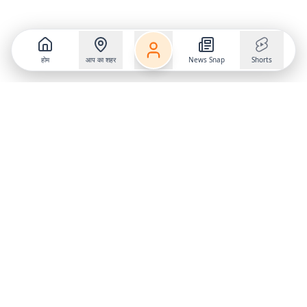
होम
आप का शहर
News Snap
Shorts
Follow us on
X
Download Mobile App
State
›
Jharkhand
›
Hindi News
Gumla News