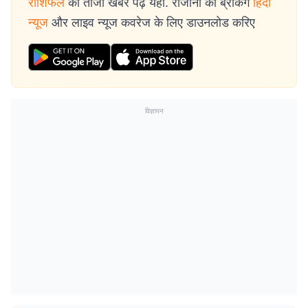
राशिफल
की ताजा खबरें पढ़ें यहां. रोजाना की ब्रेकिंग
हिंदी
न्यूज
और लाइव न्यूज कवरेज के लिए डाउनलोड करिए
विज्ञापन