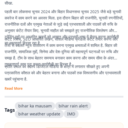
सीखा.
पहली बार लोकसभा चुनाव 2024 और बिहार विधानसभा चुनाव 2025 जैसे बड़े चुनावी
कवरेज में काम करने का अवसर मिला. इस दौरान बिहार की राजनीति, चुनावी रणनीतियों,
राजनीतिक दलों और प्रमुख नेताओं से जुड़े कई प्रभावशाली और पाठकों की रुचि के
अनुसार कंटेंट तैयार किए. चुनावी माहौल को समझते हुए राजनीतिक विश्लेषण और
ट्रेंडिंग मुद्दों पर आधारित खबरों को आसान और प्रभावी भाषा में तैयार करना कार्यशैली
कंटेंट रिसर्च, SEO आधारित लेखन, सोशल मीडिया फ्रेंडली कंटेंट तैयार करना और
का महत्वपूर्ण हिस्सा रहा है.
तेजी से बदलते न्यूज वातावरण में काम करना प्रमुख क्षमताओं में शामिल है. बिहार की
राजनीति, सामाजिक मुद्दों, सिनेमा और देश-दुनिया की महत्वपूर्ण घटनाओं पर रुचि और
समझ है. टीम के साथ बेहतर समन्वय बनाकर काम करना और समय सीमा के अंदर
गुणवत्तापूर्ण काम पूरा करना कार्यशैली का हिस्सा है.
प्रीति दयाल का उद्देश्य डिजिटल मीडिया के क्षेत्र में लगातार सीखते हुए अपनी
पत्रकारिता कौशल को और बेहतर बनाना और पाठकों तक विश्वसनीय और प्रभावशाली
खबरें पहुंचाना है.
Read More
bihar ka mausam
bihar rain alert
Tags
bihar weather update
IMD