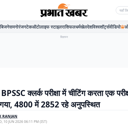
Searc
बिजनेस
मनोरंजन
टेक
ऑटो
लाइफ स्टाइल
राशिफल
धर्म
खेल
देश
विश्व
शॉर्ट्स
वीडियो
ओ
विज्ञापन
 BPSSC क्लर्क परीक्षा में चीटिंग करता एक परीक्ष
गया, 4800 में 2852 रहे अनुपस्थित
K RANJAN
, 10 JUN 2026 06:11 PM (IST)