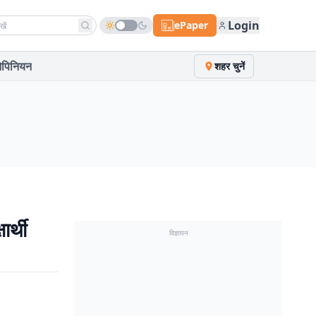
h news
Login
ePaper
पिनियन
शहर चुनें
ार्थी
विज्ञापन