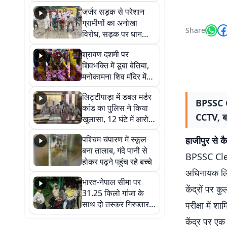
कहा नहीं थी उम्मीद, बेटा
जर्जर सड़क से परेशान
था तो किसी को बोलने की
ग्रामीणों का अनोखा
नहीं थी हिम्मत
Share
विरोध, सड़क पर धान
रोपकर और खाद डालकर
श्रावण दशमी पर
जताया आक्रोश
शिवभक्ति में डूबा बेतिया,
मनोकामना शिव मंदिर में
हुआ भव्य श्रृंगार
लिट्टीपाड़ा में डबल मर्डर
BPSSC Cl
कांड का पुलिस ने किया
CCTV, बाय
खुलासा, 12 घंटे में आरोपी
गिरफ्तार
पश्चिम चंपारण में स्कूल
हाजीपुर से क
बना तालाब, गंदे पानी से
BPSSC Cler
होकर पढ़ने पहुंच रहे बच्चे
अधिनायक लिपि
भारत-नेपाल सीमा पर
केंद्रों पर 
31.25 किलो गांजा के
साथ दो तस्कर गिरफ्तार,
परीक्षा में श
नेपाली नंबर की बाइक
केंद्र पर एक
जब्त