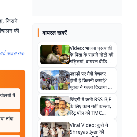
रहा, जिसने
ा संचालन की
वायरल खबरें
Video: भाजपा प्रत्याशी
मार्ट क्लास तक
के पिता के सामने नोटों की
गड्डियां, वायरल वीडियो
से राजनीति में उबाल,
पहाड़ों पर मैगी बेचकर
अजित महतो बोले- TMC
होती है कितनी कमाई?
की गंदी चाल
युवक ने गल्ला दिखाया तो
नौकरी वालों के खड़े हो गए
ालयों में
जिंदगी में कभी RSS-BJP
कान
के लिए काम नहीं करूंगा,
रिंटू पॉल को TMC
या तांबा
ऑफिस में ले जाकर पीटा,
Viral Video: कुत्ते ने
Video वायरल
Shreyas Iyer को