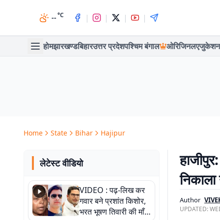
°C
|
|
|
|
--
होम
झारखण्ड
बिहार
उत्तर प्रदेश
पश्चिम बंगाल
ओरिजिनल
एजुकेशन
Home
State
Bihar
Hajipur
हाजीपुर:
लेटेस्ट वीडियो
निकाला 
VIDEO : पढ़-लिख कर
गवार बने प्रशांत किशोर,
Author
VIVE
UPDATED:
WED
भरत भूषण तिवारी की माँ ने