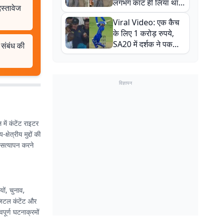
लगभग काट ही लिया था,
स्तावेज
न्यूजीलैंड सीरीज से पहले
Viral Video: एक कैच
बाल-बाल बचे
के लिए 1 करोड़ रुपये,
SA20 में दर्शक ने पकड़ा
 संबंध की
एक हाथ से गजब का कैच
विज्ञापन
 में कंटेंट राइटर
षेत्रीय मुद्दों की
ा सत्यापन करने
ों, चुनाव,
िजिटल कंटेंट और
वपूर्ण घटनाक्रमों