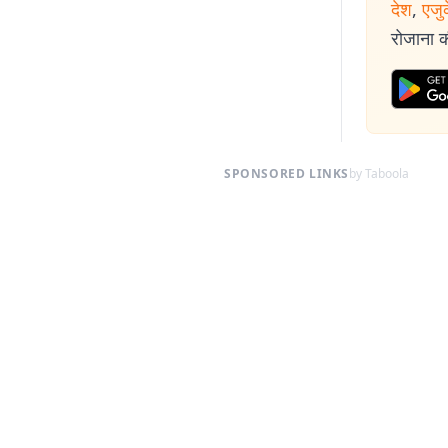
देश
,
एजु
रोजाना की
SPONSORED LINKS
by Taboola