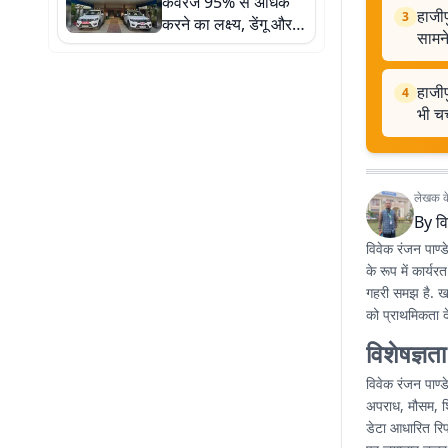
कवरेज 95% से अधिक
हाजी
3
करने का लक्ष्य, डेंगू और
सामन
टीबी नियंत्रण की भी
समीक्षा
हाजीप
4
भी चर्
लेखक के 
By
वि
विवेक रंजन पाण्ड
के रूप में कार्यर
गहरी समझ है. खब
को प्राथमिकता देत
विशेषज्ञता
विवेक रंजन पाण्
अपराध, मौसम, शि
डेटा आधारित रिपो