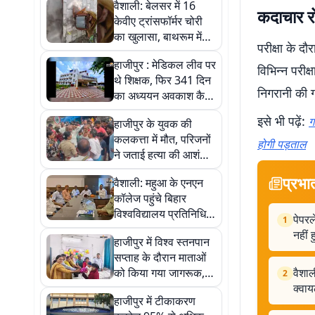
वैशाली: बेलसर में 16
कदाचार रो
केवीए ट्रांसफॉर्मर चोरी
का खुलासा, बाथरूम में
परीक्षा के द
कचरे के नीचे छिपाया तांबा
हाजीपुर : मेडिकल लीव पर
क्वायल बरामद
विभिन्न परीक्
थे शिक्षक, फिर 341 दिन
निगरानी की 
का अध्ययन अवकाश कैसे
मिला? दस्तावेज सामने
इसे भी पढ़ें:
ग
हाजीपुर के युवक की
आते ही उठे सवाल
कलकत्ता में मौत, परिजनों
होगी पड़ताल
ने जताई हत्या की आशंका,
पत्नी के अवैध संबंध की भी
प्रभा
वैशाली: महुआ के एनएन
चर्चा
कॉलेज पहुंचे बिहार
विश्वविद्यालय प्रतिनिधि,
पेपरल
1
महाविद्यालय परिवार ने
नहीं 
हाजीपुर में विश्व स्तनपान
किया स्वागत
सप्ताह के दौरान माताओं
को किया गया जागरूक,
वैशाल
2
हेल्दी बेबी शो रहा आकर्षण
क्वा
हाजीपुर में टीकाकरण
का केंद्र