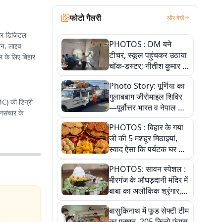
फोटो गैलरी
और देखें
ी और डिजिटल
PHOTOS : DM बने
लेखन, लाइव
टीचर, स्कूल पहुंचकर उठाया
टल के लिए बिहार
चॉक-डस्टर; नीतीश कुमार के
इस चहेते अधिकारी को
Photo Story: पूर्णिया का
जानिए
गुलाबबाग जीरोमाइल शिविर
MC) की डिग्री
—पूर्वोत्तर भारत व नेपाल के
जनसंचार के
कांवरियों का प्रमुख सेवा धाम
PHOTOS : बिहार के गया
जी की 5 मशहूर मिठाइयां,
स्वाद ऐसा कि पर्यटक घर ले
जाना नहीं भूलते, तस्वीरों में
PHOTOS: सावन स्पेशल :
देखें
मीरगंज के औघड़दानी मंदिर में
बाबा का अलौकिक श्रृंगार,
तस्वीरों में देखें महादेव के कई
बासुकिनाथ में फूड सेफ्टी टीम
मनमोहक स्वरूप
का एक्शन, 205 किलो फंगस