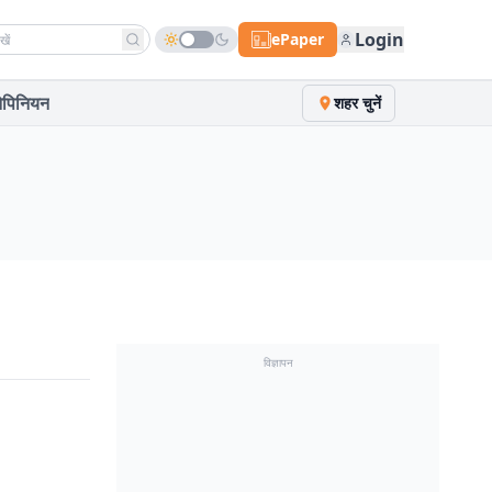
h news
Login
ePaper
पिनियन
शहर चुनें
विज्ञापन