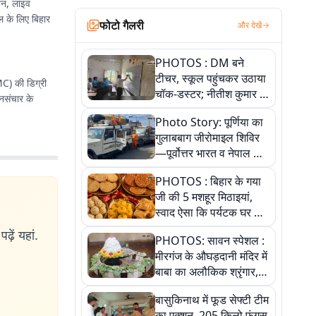
लेखन, लाइव
टल के लिए बिहार
फोटो गैलरी
और देखें
PHOTOS : DM बने
टीचर, स्कूल पहुंचकर उठाया
MC) की डिग्री
चॉक-डस्टर; नीतीश कुमार के
जनसंचार के
इस चहेते अधिकारी को
Photo Story: पूर्णिया का
जानिए
गुलाबबाग जीरोमाइल शिविर
—पूर्वोत्तर भारत व नेपाल के
कांवरियों का प्रमुख सेवा धाम
PHOTOS : बिहार के गया
जी की 5 मशहूर मिठाइयां,
स्वाद ऐसा कि पर्यटक घर ले
जाना नहीं भूलते, तस्वीरों में
ढ़ें यहां.
PHOTOS: सावन स्पेशल :
देखें
मीरगंज के औघड़दानी मंदिर में
बाबा का अलौकिक श्रृंगार,
तस्वीरों में देखें महादेव के कई
बासुकिनाथ में फूड सेफ्टी टीम
मनमोहक स्वरूप
का एक्शन, 205 किलो फंगस