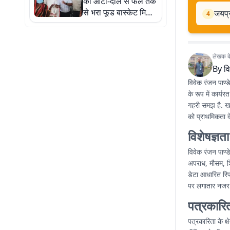
को आटा-दाल से फल तक
से भरा फूड बास्केट मिला,
जयप्र
4
जानें पूरी खबर
लेखक के 
By
वि
विवेक रंजन पाण्ड
के रूप में कार्यर
गहरी समझ है. खब
को प्राथमिकता देत
विशेषज्ञता
विवेक रंजन पाण्
अपराध, मौसम, शि
डेटा आधारित रिपो
पर लगातार नजर ब
पत्रकारि
पत्रकारिता के क्