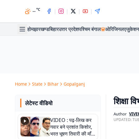
°C
|
|
|
|
--
होम
झारखण्ड
बिहार
उत्तर प्रदेश
पश्चिम बंगाल
ओरिजिनल
एजुकेशन
Home
State
Bihar
Gopalganj
शिक्षा व
लेटेस्ट वीडियो
Author
VIVE
VIDEO : पढ़-लिख कर
UPDATED:
TUE
गवार बने प्रशांत किशोर,
भरत भूषण तिवारी की माँ ने