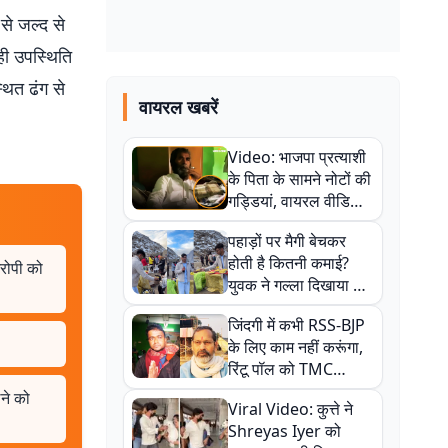
 से जल्द से
ही उपस्थिति
थित ढंग से
वायरल खबरें
Video: भाजपा प्रत्याशी
के पिता के सामने नोटों की
गड्डियां, वायरल वीडियो
से राजनीति में उबाल,
पहाड़ों पर मैगी बेचकर
अजित महतो बोले- TMC
होती है कितनी कमाई?
की गंदी चाल
आरोपी को
युवक ने गल्ला दिखाया तो
नौकरी वालों के खड़े हो गए
जिंदगी में कभी RSS-BJP
कान
के लिए काम नहीं करूंगा,
रिंटू पॉल को TMC
ऑफिस में ले जाकर पीटा,
ेने को
Viral Video: कुत्ते ने
Video वायरल
Shreyas Iyer को