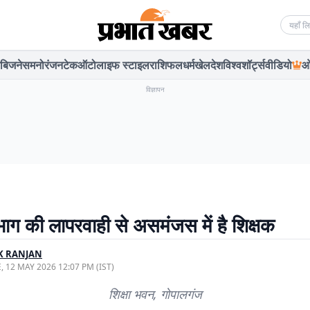
Searc
बिजनेस
मनोरंजन
टेक
ऑटो
लाइफ स्टाइल
राशिफल
धर्म
खेल
देश
विश्व
शॉर्ट्स
वीडियो
ओ
विज्ञापन
िभाग की लापरवाही से असमंजस में है शिक्षक
K RANJAN
, 12 MAY 2026 12:07 PM (IST)
शिक्षा भवन, गोपालगंज