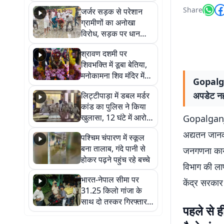
कहा नहीं थी उम्मीद, बेटा
Share
जर्जर सड़क से परेशान
था तो किसी को बोलने की
ग्रामीणों का अनोखा
नहीं थी हिम्मत
विरोध, सड़क पर धान
रोपकर और खाद डालकर
श्रावण दशमी पर
जताया आक्रोश
शिवभक्ति में डूबा बेतिया,
मनोकामना शिव मंदिर में
Gopalgan
हुआ भव्य श्रृंगार
अपडेट नही
लिट्टीपाड़ा में डबल मर्डर
कांड का पुलिस ने किया
खुलासा, 12 घंटे में आरोपी
Gopalganj Ne
गिरफ्तार
अद्यतन जानका
पश्चिम चंपारण में स्कूल
बना तालाब, गंदे पानी से
जनगणना कार्य
होकर पढ़ने पहुंच रहे बच्चे
विभाग की लाप
भारत-नेपाल सीमा पर
केंद्र सरकार 
31.25 किलो गांजा के
साथ दो तस्कर गिरफ्तार,
पहले से ही
नेपाली नंबर की बाइक
जब्त