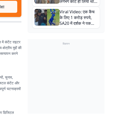
लगभग काट ही लिया था,
्षा
न्यूजीलैंड सीरीज से पहले
Viral Video: एक कैच
बाल-बाल बचे
के लिए 1 करोड़ रुपये,
SA20 में दर्शक ने पकड़ा
एक हाथ से गजब का कैच
 में कंटेंट राइटर
विज्ञापन
षेत्रीय मुद्दों की
ा सत्यापन करने
ों, चुनाव,
िजिटल कंटेंट और
वपूर्ण घटनाक्रमों
ी और डिजिटल