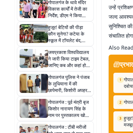
गोपालगंज के थावे मंदिर
उन्हें प्रशिक
विकास कार्यों में तेजी का
निर्देश, डीएम ने किया
जल्द आवश्यक
स्थल निरीक्षण
सुनिश्चित की
हुजूर! बेटियों की पीड़ा
कौन सुनेगा? कटेया के
संचालित होगा
स्कूल में टॉयलेट बंद,
झाड़ियों का सहारा लेने को
Also Read
जयप्रकाश विश्वविद्यालय
मजबूर छात्राएं
ने जारी किया टाइम टेबल,
प्रभा
जानिए कब और कहां होगी
बीएड परीक्षा
गोपालगंज पुलिस ने पंजाब
गोपाल
1
के लुधियाना में की
दबोच
छापेमारी, किशोरी अपहरण
केस के मुख्य आरोपी को
गोपालगंज : पूर्व मंत्री बृज
गोपाल
2
दबोचा, 4 साल बाद हुआ
किशोर नारायण सिंह के
गिरफ्तार
नाम पर पुस्तकालय खोलने
हुजूर
3
की मांग, विधायक को सौंपा
मजबूर
गोपालगंज : टीबी मरीजों
गया मांगपत्र