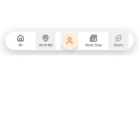
होम
आप का शहर
News Snap
Shorts
Follow us on
X
Download Mobile App