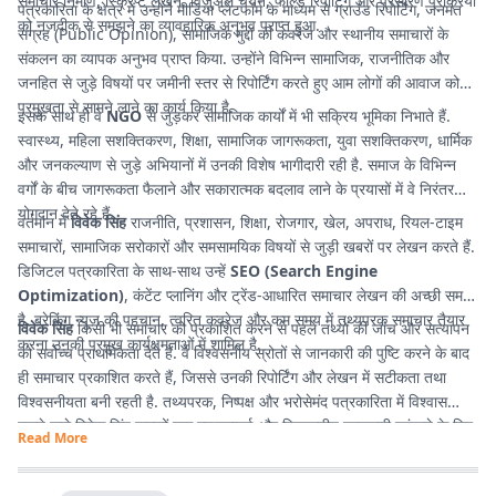
समाचार निर्माण, स्क्रिप्ट लेखन, विजुअल चयन, फील्ड रिपोर्टिग और प्रसारण प्रक्रिया
पत्रकारिता के क्षेत्र में उन्होंने मीडिया प्लेटफॉर्म के माध्यम से ग्राउंड रिपोर्टिंग, जनमत
को नजदीक से समझने का व्यावहारिक अनुभव प्राप्त हुआ.
संग्रह (Public Opinion), सामाजिक मुद्दों की कवरेज और स्थानीय समाचारों के
संकलन का व्यापक अनुभव प्राप्त किया. उन्होंने विभिन्न सामाजिक, राजनीतिक और
जनहित से जुड़े विषयों पर जमीनी स्तर से रिपोर्टिंग करते हुए आम लोगों की आवाज को
प्रमुखता से सामने लाने का कार्य किया है.
इसके साथ ही वे
NGO
से जुड़कर सामाजिक कार्यों में भी सक्रिय भूमिका निभाते हैं.
स्वास्थ्य, महिला सशक्तिकरण, शिक्षा, सामाजिक जागरूकता, युवा सशक्तिकरण, धार्मिक
और जनकल्याण से जुड़े अभियानों में उनकी विशेष भागीदारी रही है. समाज के विभिन्न
वर्गों के बीच जागरूकता फैलाने और सकारात्मक बदलाव लाने के प्रयासों में वे निरंतर
योगदान देते रहे हैं.
वर्तमान में
विवेक सिंह
राजनीति, प्रशासन, शिक्षा, रोजगार, खेल, अपराध, रियल-टाइम
समाचारों, सामाजिक सरोकारों और समसामयिक विषयों से जुड़ी खबरों पर लेखन करते हैं.
डिजिटल पत्रकारिता के साथ-साथ उन्हें
SEO (Search Engine
Optimization)
, कंटेंट प्लानिंग और ट्रेंड-आधारित समाचार लेखन की अच्छी समझ
है. ब्रेकिंग न्यूज की पहचान, त्वरित कवरेज और कम समय में तथ्यपरक समाचार तैयार
विवेक सिंह
किसी भी समाचार को प्रकाशित करने से पहले तथ्यों की जांच और सत्यापन
करना उनकी प्रमुख कार्यक्षमताओं में शामिल है.
को सर्वोच्च प्राथमिकता देते हैं. वे विश्वसनीय स्रोतों से जानकारी की पुष्टि करने के बाद
ही समाचार प्रकाशित करते हैं, जिससे उनकी रिपोर्टिंग और लेखन में सटीकता तथा
विश्वसनीयता बनी रहती है. तथ्यपरक, निष्पक्ष और भरोसेमंद पत्रकारिता में विश्वास
रखने वाले विवेक सिंह पाठकों तक गुणवत्तापूर्ण और विश्वसनीय जानकारी पहुंचाने के लिए
Read More
प्रतिबद्ध हैं.