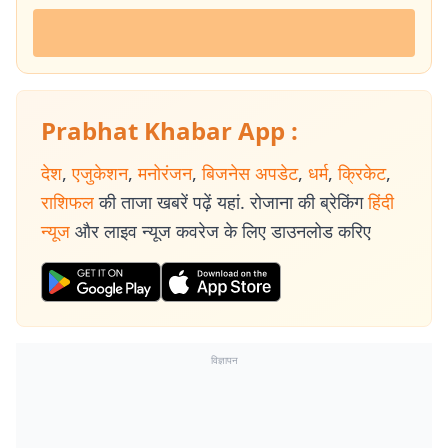
Prabhat Khabar App :
देश
,
एजुकेशन
,
मनोरंजन
,
बिजनेस अपडेट
,
धर्म
,
क्रिकेट
,
राशिफल
की ताजा खबरें पढ़ें यहां. रोजाना की ब्रेकिंग
हिंदी
न्यूज
और लाइव न्यूज कवरेज के लिए डाउनलोड करिए
विज्ञापन