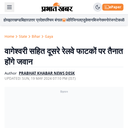
ePaper
होम
झारखण्ड
बिहार
उत्तर प्रदेश
पश्चिम बंगाल
ओरिजिनल
एजुकेशन
बिजनेस
मनोरंजन
टेक
ऑटो
Home
State
Bihar
Gaya
वागेश्वरी सहित दूसरे रेलवे फाटकों पर तैनात
होंगे जवान
Author
PRABHAT KHABAR NEWS DESK
UPDATED:
SUN, 19 MAY 2024 07:10 PM (IST)
विज्ञापन