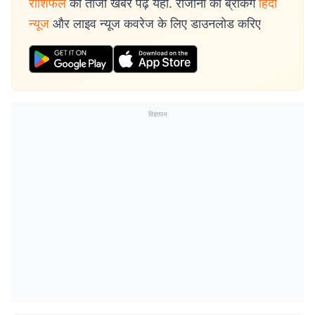
राशिफल
की ताजा खबरें पढ़ें यहां. रोजाना की ब्रेकिंग
हिंदी
न्यूज
और लाइव न्यूज कवरेज के लिए डाउनलोड करिए
विज्ञापन