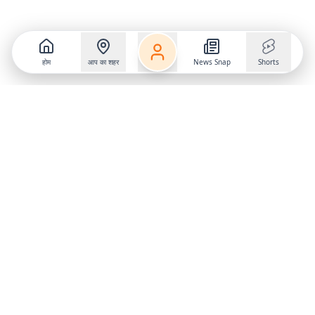
होम
आप का शहर
News Snap
Shorts
Follow us on
X
Download Mobile App
State
›
Jharkhand
›
Hindi News
Gumla News