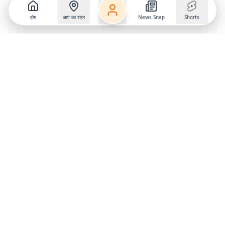
होम
आप का शहर
News Snap
Shorts
Follow us on
X
Download Mobile App
State
›
Jharkhand
›
Hindi News
Gumla News
Bihar News
Dumka News
Delhi News
Ranchi News