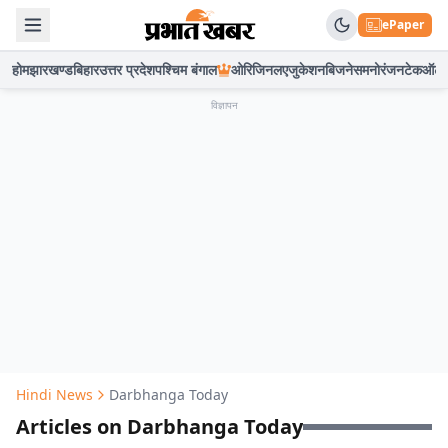
ePaper
होम
झारखण्ड
बिहार
उत्तर प्रदेश
पश्चिम बंगाल
ओरिजिनल
एजुकेशन
बिजनेस
मनोरंजन
टेक
ऑटो
विज्ञापन
Hindi News
Darbhanga Today
Articles on Darbhanga Today