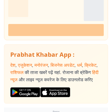
Prabhat Khabar App :
देश
,
एजुकेशन
,
मनोरंजन
,
बिजनेस अपडेट
,
धर्म
,
क्रिकेट
,
राशिफल
की ताजा खबरें पढ़ें यहां. रोजाना की ब्रेकिंग
हिंदी
न्यूज
और लाइव न्यूज कवरेज के लिए डाउनलोड करिए
विज्ञापन