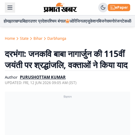
ePaper
होम
झारखण्ड
बिहार
उत्तर प्रदेश
पश्चिम बंगाल
ओरिजिनल
एजुकेशन
बिजनेस
मनोरंजन
टेक
ऑटो
Home
State
Bihar
Darbhanga
दरभंगा: जनकवि बाबा नागार्जुन की 115वीं
जयंती पर श्रद्धांजलि, वक्ताओं ने किया याद
Author
PURUSHOTTAM KUMAR
UPDATED:
FRI, 12 JUN 2026 09:05 AM (IST)
विज्ञापन