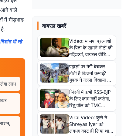
 सहित इस
 आने वाले
 में भीड़भाड़
वायरल खबरें
है.
Video: भाजपा प्रत्याशी
निशांत भी रहे
के पिता के सामने नोटों की
गड्डियां, वायरल वीडियो
से राजनीति में उबाल,
पहाड़ों पर मैगी बेचकर
अजित महतो बोले- TMC
होती है कितनी कमाई?
की गंदी चाल
युवक ने गल्ला दिखाया तो
िलेगा लाभ
नौकरी वालों के खड़े हो गए
जिंदगी में कभी RSS-BJP
कान
के लिए काम नहीं करूंगा,
लेकर
रिंटू पॉल को TMC
ऑफिस में ले जाकर पीटा,
Viral Video: कुत्ते ने
Video वायरल
्राशन,
Shreyas Iyer को
लगभग काट ही लिया था,