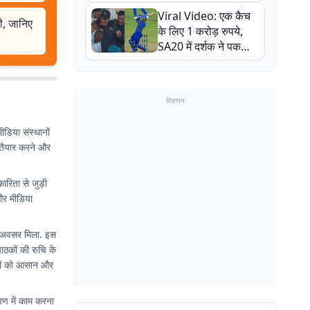
न्यूजीलैंड सीरीज से पहले
Viral Video: एक कैच
बाल-बाल बचे
री, जानिए
के लिए 1 करोड़ रुपये,
SA20 में दर्शक ने पकड़ा
एक हाथ से गजब का कैच
विज्ञापन
ीडिया संस्थानों
ट तैयार करने और
ारिता से जुड़ी
 और मीडिया
ा अवसर मिला. इस
ाठकों की रुचि के
बरों को आसान और
रण में काम करना