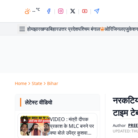
°C
|
|
|
|
--
होम
झारखण्ड
बिहार
उत्तर प्रदेश
पश्चिम बंगाल
ओरिजिनल
एजुकेशन
Home
State
Bihar
नरकटिया
लेटेस्ट वीडियो
टाइम टे
VIDEO : मंत्री दीपक
प्रकाश के MLC बनने पर
Author
PREE
UPDATED:
THU
क्या बोले उपेंद्र कुशवाहा,