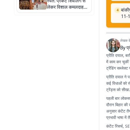
स्वत: प्रकट शिवलिंग से
में देखें नजारा
लेकर विशाल कमलदाह
बांकी
4
सरोवर तक, 10 तस्वीरों में
11-1
देखें ऐतिहासिक महेंद्रनाथ
मंदिर और घंटाघर की गाथा
लेखक के 
By
प
प्रीति दयाल, बतौ
में काम कर चुकीं
ट्रेंडिंग सब्जेक
प्रीति दयाल ने प
कई विधाओं को सी
ट्रेंड्स को सीखा
पहली बार लोकसभ
दौरान बिहार की 
अनुसार कंटेंट त
प्रभावी भाषा में 
कंटेंट रिसर्च, 