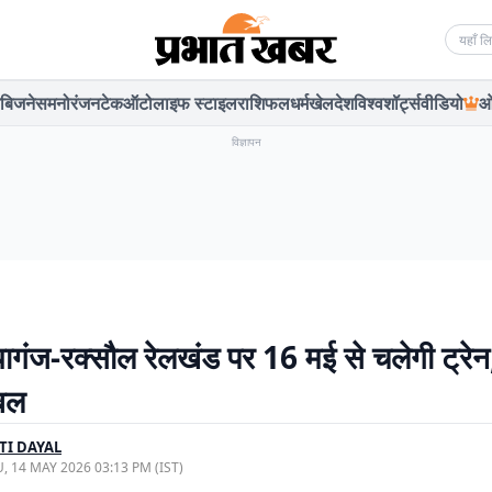
Searc
बिजनेस
मनोरंजन
टेक
ऑटो
लाइफ स्टाइल
राशिफल
धर्म
खेल
देश
विश्व
शॉर्ट्स
वीडियो
ओ
विज्ञापन
गंज-रक्सौल रेलखंड पर 16 मई से चलेगी ट्रेन
बल
TI DAYAL
, 14 MAY 2026 03:13 PM (IST)