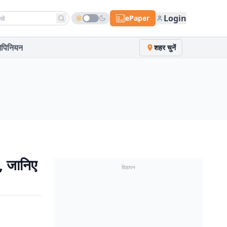
h news
Login
ePaper
पिनियन
शहर चुनें
, जानिए
विज्ञापन