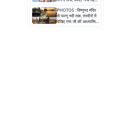
ने किया जल ग्रहण, देखें
PHOTOS : विष्णुपद मंदिर
तस्वीरें
से फल्गु नदी तक, तस्वीरों में
देखिए गया जी की आध्यात्मिक
पहचान