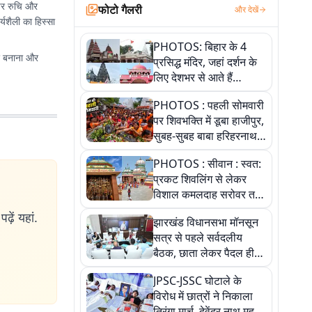
 पर रुचि और
फोटो गैलरी
और देखें
यशैली का हिस्सा
PHOTOS: बिहार के 4
तर बनाना और
प्रसिद्ध मंदिर, जहां दर्शन के
लिए देशभर से आते हैं
श्रद्धालु, जानिए इनकी
PHOTOS : पहली सोमवारी
खासियत
पर शिवभक्ति में डूबा हाजीपुर,
सुबह-सुबह बाबा हरिहरनाथ
मंदिर पहुंचे तेजस्वी, 10
PHOTOS : सीवान : स्वत:
तस्वीरों में देखें नजारा
प्रकट शिवलिंग से लेकर
विशाल कमलदाह सरोवर तक,
10 तस्वीरों में देखें ऐतिहासिक
ढ़ें यहां.
झारखंड विधानसभा मॉनसून
महेंद्रनाथ मंदिर और घंटाघर
सत्र से पहले सर्वदलीय
की गाथा
बैठक, छाता लेकर पैदल ही
सत्ता पक्ष की मीटिंग में पहुंचे
JPSC-JSSC घोटाले के
सीएम, देखें तस्वीरें
विरोध में छात्रों ने निकाला
तिरंगा मार्च, देवेंद्र नाथ महतो