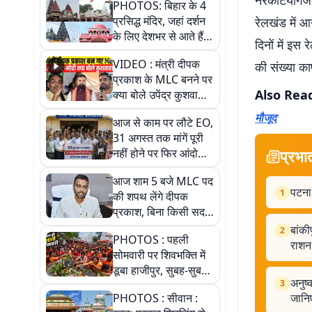
नरकटियागंज-
PHOTOS: बिहार के 4
प्रसिद्ध मंदिर, जहां दर्शन
रेलखंड में आ
के लिए देशभर से आते हैं
दिनों में इस 
श्रद्धालु, जानिए इनकी
VIDEO : मंत्री दीपक
की संख्या का
खासियत
प्रकाश के MLC बनने पर
Also Rea
क्या बोले उपेंद्र कुशवाहा,
सुनिए
मौजूद
आज से काम पर लौटे EO,
31 अगस्त तक मांगें पूरी
नहीं होने पर फिर आंदोलन
प्रभा
की चेतावनी
आज शाम 5 बजे MLC पद
पटना 
1
की शपथ लेंगे दीपक
प्रकाश, बिना किसी सदन
के सदस्य बने 8 महीने तक
बांकी
2
PHOTOS : पहली
रहे मंत्री
राशन 
सोमवारी पर शिवभक्ति में
डूबा हाजीपुर, सुबह-सुबह
अनुष्
3
बाबा हरिहरनाथ मंदिर
PHOTOS : सीवान :
जानि
पहुंचे तेजस्वी, 10 तस्वीरों