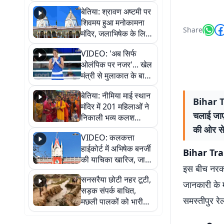
सुनिए
बेतिया: श्रावण अष्टमी पर
शिवमय हुआ मनोकामना
Share
मंदिर, जलाभिषेक के लिए
लगी लंबी कतारें
VIDEO: 'अब सिर्फ
ओलंपिक पर नजर'... खेल
मंत्री से मुलाकात के बाद
जैसमीन लंबोरिया का बड़ा
बेतिया: नीमिया माई स्थान
बयान
Bihar Tr
मंदिर में 201 महिलाओं ने
चलाई जाएग
निकाली भव्य कलश
शोभायात्रा, शिवलिंग
की ओर से 
VIDEO: कलकत्ता
प्राण-प्रतिष्ठा महोत्सव
हाईकोर्ट में अभिषेक बनर्जी
शुरू
Bihar Tr
की याचिका खारिज, जानें
इस बीच नरकट
क्या है पूरा मामला
सनसरैया छोटी नहर टूटी,
जानकारी के 
सड़क संपर्क बाधित,
समस्तीपुर रे
मछली पालकों को भारी
नुकसान