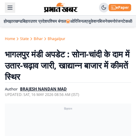
ePaper
होम
झारखण्ड
बिहार
उत्तर प्रदेश
पश्चिम बंगाल
ओरिजिनल
एजुकेशन
बिजनेस
मनोरंजन
टेक
ऑटो
Home
State
Bihar
Bhagalpur
भागलपुर मंडी अपडेट : सोना-चांदी के दाम में
उतार-चढ़ाव जारी, खाद्यान्न बाजार में कीमतें
स्थिर
Author
BRAJESH NANDAN MAD
UPDATED:
SAT, 16 MAY 2026 08:56 AM (IST)
विज्ञापन