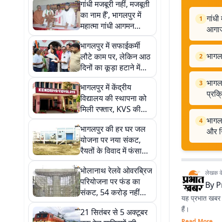
गांधी मजबूरी नहीं, मजबूती
का नाम हैं’, भागलपुर में
गांधी
1
महात्मा गांधी आगमन
आगा
शताब्दी समारोह का भव्य
भागलपुर में सफाईकर्मी
आगाज
भागलप
लौटे काम पर, लेकिन आठ
2
दिनों का कूड़ा हटाने में
लगेगा लंबा समय
भागलप
3
भागलपुर में केंद्रीय
प्रक्
विद्यालय की स्थापना को
मिली रफ्तार, KVS की
रिपोर्ट के बाद प्रशासनिक
भागल
4
भागलपुर की हर घर जल
प्रक्रिया तेज
और नि
योजना पर नया संकट,
रैयतों के विवाद में फंसा
7.56 करोड़ का मुआवजा
भोलानाथ रेलवे ओवरब्रिज
और निर्माण कार्य
लेखक के 
परियोजना पर फंड का
By
P
संकट, 54 करोड़ नहीं
यह प्रभात खबर क
मिलने से भूमि हस्तांतरण
हैं।
21 सितंबर से 5 अक्टूबर
रुका
Read More