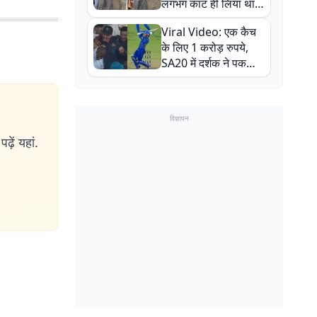
लगभग काट ही लिया था,
न्यूजीलैंड सीरीज से पहले
Viral Video: एक कैच
बाल-बाल बचे
के लिए 1 करोड़ रुपये,
SA20 में दर्शक ने पकड़ा
एक हाथ से गजब का कैच
विज्ञापन
ढ़ें यहां.