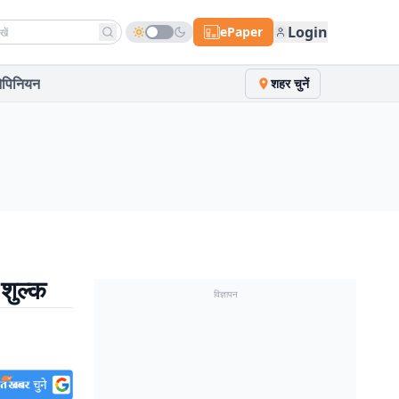
h news
Login
ePaper
पिनियन
शहर चुनें
 शुल्क
विज्ञापन