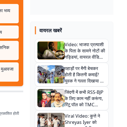
का भव्य
वायरल खबरें
मय
Video: भाजपा प्रत्याशी
शासनिक
के पिता के सामने नोटों की
गड्डियां, वायरल वीडियो
से राजनीति में उबाल,
पहाड़ों पर मैगी बेचकर
ा मुआवजा
अजित महतो बोले- TMC
होती है कितनी कमाई?
की गंदी चाल
युवक ने गल्ला दिखाया तो
नौकरी वालों के खड़े हो गए
जिंदगी में कभी RSS-BJP
कान
के लिए काम नहीं करूंगा,
रिंटू पॉल को TMC
ऑफिस में ले जाकर पीटा,
प्रकाशित होती
Viral Video: कुत्ते ने
Video वायरल
Shreyas Iyer को