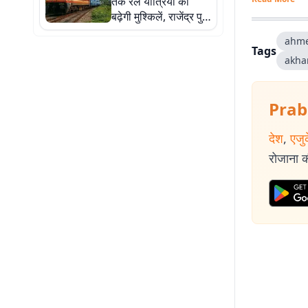
तक रेल यात्रियों की
बढ़ेगी मुश्किलें, राजेंद्र पुल
और सिमरिया में काम के
ahme
कारण कई ट्रेनें रद्द और
Tags
akha
डायवर्ट
Prab
देश
,
एजु
रोजाना की