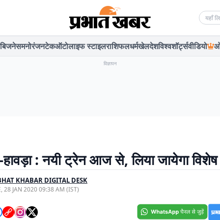
Searc
बिजनेस
मनोरंजन
टेक
ऑटो
लाइफ स्टाइल
राशिफल
धर्म
खेल
देश
विश्व
शॉर्ट्स
वीडियो
ओ
विज्ञापन
हावड़ा : नयी ट्रेन आज से, लिया जायेगा विशेष
HAT KHABAR DIGITAL DESK
, 28 JAN 2020 09:38 AM (IST)