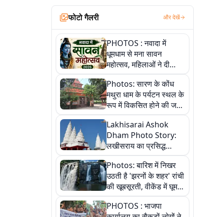
फोटो गैलरी
और देखें
PHOTOS : नवादा में
धूमधाम से मना सावन
महोत्सव, महिलाओं ने दी
सांस्कृतिक प्रस्तुतियां
Photos: सारण के कोंध
मथुरा धाम के पर्यटन स्थल के
रूप में विकसित होने की जगी
आस, 9 तस्वीरों में देखें पूरी
Lakhisarai Ashok
कहानी
Dham Photo Story:
लखीसराय का प्रसिद्ध
अशोक धाम—आस्था,
Photos: बारिश में निखर
श्रृंगार, अनुष्ठान और
उठती है 'झरनों के शहर' रांची
अलौकिक संध्या आरती के
की खूबसूरती, वीकेंड में घूम
विहंगम दृश्य
आएं ये 5 वादियां
PHOTOS : भाजपा
कार्यालय का सैकड़ों लोगों ने