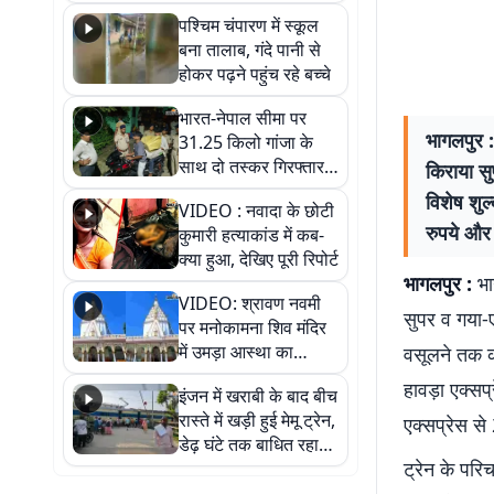
गिरफ्तार
पश्चिम चंपारण में स्कूल
बना तालाब, गंदे पानी से
होकर पढ़ने पहुंच रहे बच्चे
भारत-नेपाल सीमा पर
भागलपुर :
31.25 किलो गांजा के
साथ दो तस्कर गिरफ्तार,
किराया सु
नेपाली नंबर की बाइक
विशेष शुल
VIDEO : नवादा के छोटी
जब्त
रुपये और 
कुमारी हत्याकांड में कब-
क्या हुआ, देखिए पूरी रिपोर्ट
भागलपुर :
भा
VIDEO: श्रावण नवमी
सुपर व गया-ए
पर मनोकामना शिव मंदिर
में उमड़ा आस्था का
वसूलने तक की
सैलाब, हर-हर महादेव के
हावड़ा एक्सप
इंजन में खराबी के बाद बीच
जयघोष से गूंजा परिसर
रास्ते में खड़ी हुई मेमू ट्रेन,
एक्सप्रेस से
डेढ़ घंटे तक बाधित रहा
ट्रेन के परि
आवागमन