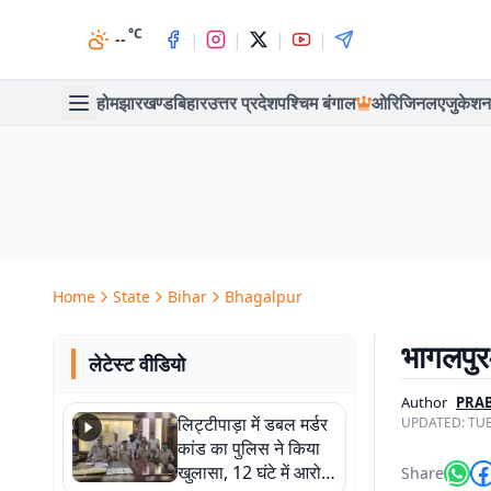
°C
|
|
|
|
--
होम
झारखण्ड
बिहार
उत्तर प्रदेश
पश्चिम बंगाल
ओरिजिनल
एजुकेशन
Home
State
Bihar
Bhagalpur
भागलपुर-
लेटेस्ट वीडियो
Author
PRAB
लिट्टीपाड़ा में डबल मर्डर
UPDATED:
TUE
कांड का पुलिस ने किया
खुलासा, 12 घंटे में आरोपी
Share