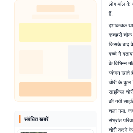
लोग मॉल के 
हैं.
इशाकचक थानाध
कचहरी चौक के
जिसके बाद वे
बच्चे ने बता
के विभिन्न म
व्यंजन खाते 
चोरी के कुल
साइकिल चोरी 
की गयी साइक
चला गया. जबक
संबंधित खबरें
संभ्रांत परिव
चोरी करने क