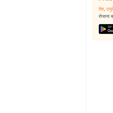
देश
,
एजु
रोजाना की