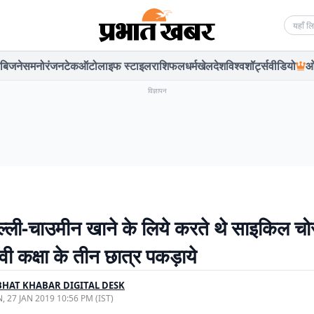
Searc
बिजनेस
मनोरंजन
टेक
ऑटो
लाइफ स्टाइल
राशिफल
धर्म
खेल
देश
विश्व
शॉर्ट्स
वीडियो
ओ
विज्ञापन
ल्ली-चाउमीन खाने के लिये करते थे साइकिल चो
ी कक्षा के तीन छात्र पकड़ाये
HAT KHABAR DIGITAL DESK
, 27 JAN 2019 10:56 PM (IST)