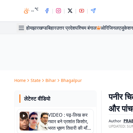
°C
|
|
|
|
--
होम
झारखण्ड
बिहार
उत्तर प्रदेश
पश्चिम बंगाल
ओरिजिनल
एजुकेशन
Home
State
Bihar
Bhagalpur
पनीर चि
लेटेस्ट वीडियो
और पांचव
VIDEO : पढ़-लिख कर
गवार बने प्रशांत किशोर,
Author
PRAB
UPDATED:
SUN
भरत भूषण तिवारी की माँ ने