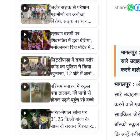
कहा नहीं थी उम्मीद, बेटा
जर्जर सड़क से परेशान
Share
था तो किसी को बोलने की
ग्रामीणों का अनोखा
नहीं थी हिम्मत
विरोध, सड़क पर धान
रोपकर और खाद डालकर
श्रावण दशमी पर
जताया आक्रोश
शिवभक्ति में डूबा बेतिया,
मनोकामना शिव मंदिर में
भागलपुर :
हुआ भव्य श्रृंगार
लिट्टीपाड़ा में डबल मर्डर
सारे उदाह
कांड का पुलिस ने किया
करने वाल
खुलासा, 12 घंटे में आरोपी
गिरफ्तार
भागलपुर :
ल
पश्चिम चंपारण में स्कूल
बना तालाब, गंदे पानी से
सारे उदाहरण
होकर पढ़ने पहुंच रहे बच्चे
करने वाले ए
भारत-नेपाल सीमा पर
साइकिल चोरी
31.25 किलो गांजा के
बॉस्को स्कूल
साथ दो तस्कर गिरफ्तार,
नेपाली नंबर की बाइक
कि उन्हें पन
जब्त