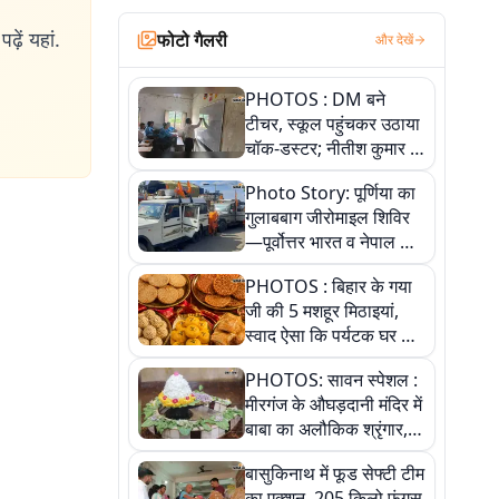
ढ़ें यहां.
फोटो गैलरी
और देखें
PHOTOS : DM बने
टीचर, स्कूल पहुंचकर उठाया
चॉक-डस्टर; नीतीश कुमार के
इस चहेते अधिकारी को
Photo Story: पूर्णिया का
जानिए
गुलाबबाग जीरोमाइल शिविर
—पूर्वोत्तर भारत व नेपाल के
कांवरियों का प्रमुख सेवा धाम
PHOTOS : बिहार के गया
जी की 5 मशहूर मिठाइयां,
स्वाद ऐसा कि पर्यटक घर ले
जाना नहीं भूलते, तस्वीरों में
PHOTOS: सावन स्पेशल :
देखें
मीरगंज के औघड़दानी मंदिर में
बाबा का अलौकिक श्रृंगार,
तस्वीरों में देखें महादेव के कई
बासुकिनाथ में फूड सेफ्टी टीम
मनमोहक स्वरूप
का एक्शन, 205 किलो फंगस