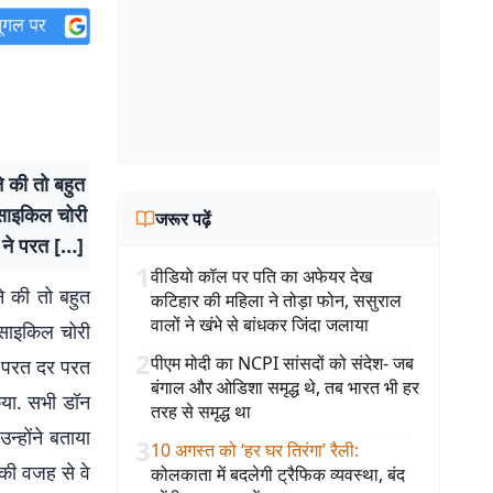
े की तो बहुत
 साइकिल चोरी
जरूर पढ़ें
 ने परत […]
1
वीडियो कॉल पर पति का अफेयर देख
े की तो बहुत
कटिहार की महिला ने तोड़ा फोन, ससुराल
वालों ने खंभे से बांधकर जिंदा जलाया
 साइकिल चोरी
2
पीएम मोदी का NCPI सांसदों को संदेश- जब
े परत दर परत
बंगाल और ओडिशा समृद्ध थे, तब भारत भी हर
िया. सभी डॉन
तरह से समृद्ध था
न्होंने बताया
3
10 अगस्त को ‘हर घर तिरंगा’ रैली
:
 की वजह से वे
कोलकाता में बदलेगी ट्रैफिक व्यवस्था, बंद