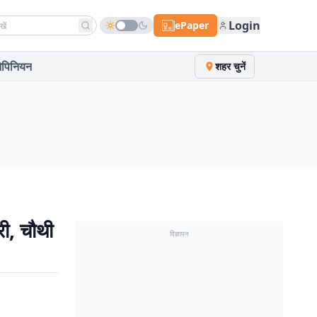
h news
Login
ePaper
पिनियन
शहर चुनें
री, चौथी
विज्ञापन