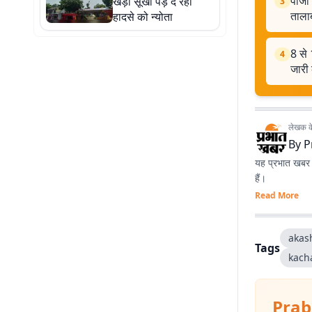
पीजी 
खड़ा सूखा पेड़ दे रहा
3
तालाब
हादसे को न्योता
8 से
4
जारी
लेखक के 
By
P
यह प्रभात खबर क
हैं।
Read More
akas
Tags
kach
Prab