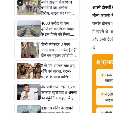
जर्जर सड़क से परेशान
अपने दोस्तो
ग्रामीणों का अनोखा
विरोध, सड़क पर धान
तीनों छात्रो
रोपकर और खाद डालकर
4600 करोड़ के रेल
उनके दोस्त 
जताया आक्रोश
प्रोजेक्ट का गिफ्ट बिहार
में रखते थे.
के इस जिले को मिला,
और उसी पैसों
बिछेगा नया रेलवे ट्रैक
पीजी सेमेस्टर-2 पेपर
और बाइपास लाइन भी
थे.
लीक मामला: कार्रवाई नहीं
होने पर भड़का एबीवीपी,
प्रभा
विश्वविद्यालय में तालाबंदी
8 से 12 अगस्त तक छाए
की दी चेतावनी
रहेंगे घने बादल, गरज-
जर्ज
1
चमक के साथ बारिश का
जताय
अनुमान; बीएयू सबौर ने
पंचायती राज मंत्री दीपक
जारी की एडवाइजरी
प्रकाश कुशवाहा 9 अगस्त
4600 
2
को पहुंचेंगे बलाहा, उपेंद्र
बाइप
कुशवाहा सेवा सदन में होगा
बूढ़ानाथ मंदिर के सामने
कार्यक्रम