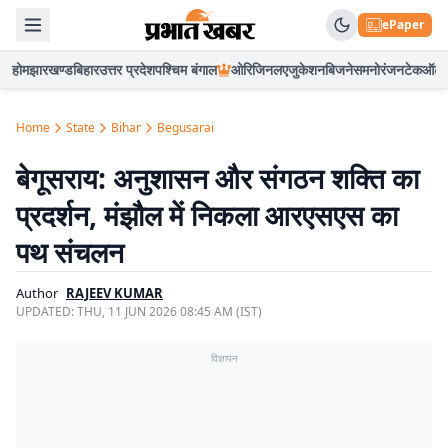
ePaper
होम
झारखण्ड
बिहार
उत्तर प्रदेश
पश्चिम बंगाल
ओरिजिनल
एजुकेशन
बिजनेस
मनोरंजन
टेक
ऑटो
Home
State
Bihar
Begusarai
बेगूसराय: अनुशासन और संगठन शक्ति का
प्रदर्शन, मंझौल में निकला आरएसएस का
पथ संचलन
Author
RAJEEV KUMAR
UPDATED:
THU, 11 JUN 2026 08:45 AM (IST)
विज्ञापन