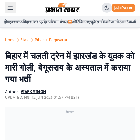
ePaper
होम
झारखण्ड
बिहार
उत्तर प्रदेश
पश्चिम बंगाल
ओरिजिनल
एजुकेशन
बिजनेस
मनोरंजन
टेक
ऑटो
Home
State
Bihar
Begusarai
बिहार में चलती ट्रेन में झारखंड के युवक को
मारी गोली, बेगूसराय के अस्पताल में कराया
गया भर्ती
Author
VIVEK SINGH
UPDATED:
FRI, 12 JUN 2026 01:57 PM (IST)
विज्ञापन