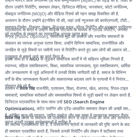
उन्होंने मास्टर ऑफ जर्नलिज्म एंड मास कम्युनिकेशन (MJMC) की पढ़ाई की है. शिक्षा के
दौरान उन्होंने रिपोर्टिंग, समाचार लेखन, डिजिटल मीडिया, जनसंचार, फोटो जर्नलिज्म,
मोबाइल जर्नलिज्म (MOJO) और मीडिया रिसर्च की गहन समझ विकसित की है.
अध्ययन के दौरान उन्होंने इंटर्नशिप भी की, जहां उन्हें न्यूजरूम की कार्यप्रणाली, टीवी
समाचार निर्माण, स्क्रिप्ट लेखन, विजुअल चयन, फील्ड रिपोर्टिग और प्रसारण प्रक्रिया
पत्रकारिता के क्षेत्र में उन्होंने मीडिया प्लेटफॉर्म के माध्यम से ग्राउंड रिपोर्टिंग, जनमत
को नजदीक से समझने का व्यावहारिक अनुभव प्राप्त हुआ.
संग्रह (Public Opinion), सामाजिक मुद्दों की कवरेज और स्थानीय समाचारों के
संकलन का व्यापक अनुभव प्राप्त किया. उन्होंने विभिन्न सामाजिक, राजनीतिक और
जनहित से जुड़े विषयों पर जमीनी स्तर से रिपोर्टिंग करते हुए आम लोगों की आवाज को
प्रमुखता से सामने लाने का कार्य किया है.
इसके साथ ही वे
NGO
से जुड़कर सामाजिक कार्यों में भी सक्रिय भूमिका निभाते हैं.
स्वास्थ्य, महिला सशक्तिकरण, शिक्षा, सामाजिक जागरूकता, युवा सशक्तिकरण, धार्मिक
और जनकल्याण से जुड़े अभियानों में उनकी विशेष भागीदारी रही है. समाज के विभिन्न
वर्गों के बीच जागरूकता फैलाने और सकारात्मक बदलाव लाने के प्रयासों में वे निरंतर
योगदान देते रहे हैं.
वर्तमान में
विवेक सिंह
राजनीति, प्रशासन, शिक्षा, रोजगार, खेल, अपराध, रियल-टाइम
समाचारों, सामाजिक सरोकारों और समसामयिक विषयों से जुड़ी खबरों पर लेखन करते हैं.
डिजिटल पत्रकारिता के साथ-साथ उन्हें
SEO (Search Engine
Optimization)
, कंटेंट प्लानिंग और ट्रेंड-आधारित समाचार लेखन की अच्छी समझ
है. ब्रेकिंग न्यूज की पहचान, त्वरित कवरेज और कम समय में तथ्यपरक समाचार तैयार
विवेक सिंह
किसी भी समाचार को प्रकाशित करने से पहले तथ्यों की जांच और सत्यापन
करना उनकी प्रमुख कार्यक्षमताओं में शामिल है.
को सर्वोच्च प्राथमिकता देते हैं. वे विश्वसनीय स्रोतों से जानकारी की पुष्टि करने के बाद
ही समाचार प्रकाशित करते हैं, जिससे उनकी रिपोर्टिंग और लेखन में सटीकता तथा