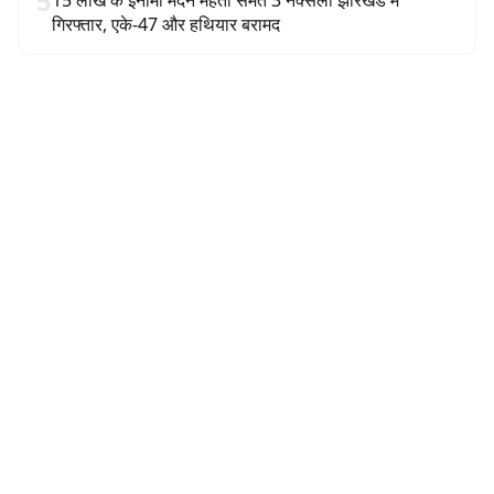
5
15 लाख के इनामी मदन महतो समेत 3 नक्सली झारखंड में
गिरफ्तार, एके-47 और हथियार बरामद