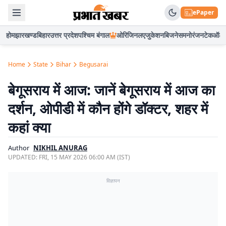
ePaper
होम
झारखण्ड
बिहार
उत्तर प्रदेश
पश्चिम बंगाल
ओरिजिनल
एजुकेशन
बिजनेस
मनोरंजन
टेक
ऑटो
Home
State
Bihar
Begusarai
बेगूसराय में आज: जानें बेगूसराय में आज का
दर्शन, ओपीडी में कौन होंगे डॉक्टर, शहर में
कहां क्या
Author
NIKHIL ANURAG
UPDATED:
FRI, 15 MAY 2026 06:00 AM (IST)
विज्ञापन