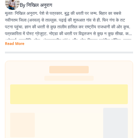
By
निखिल अनुराग
मूलतः निखिल अनुराग. पेशे से पत्रकार. बुद्ध की धरती पर जन्म. बिहार का सबसे
नवीनतम जिला (अरवल) से ताल्लुक. पढ़ाई की शुरूआत गांव से ही. फिर गंगा के तट
पटना पहुंचा. ज्ञान की धरती से कुछ तालीम हासिल कर राष्ट्रीय राजधानी की ओर कूच.
पत्रकारिता में पोस्ट ग्रेजुएट. नोएडा की धरती पर विद्वतजन से कुछ न कुछ सीखा. करंट
अफ़ेयर्स, राजनीति, खेल, अंतरराष्ट्रीय संबंध, गाँव, खेत-किसान पसंदीदा टॉपिक. स्कूल,
Read More
कॉलेज युनिवर्सिटी में यूथ से गपशप करना एनर्जी का अतिरिक्त स्रोत. साल 2020 में
नोएडा से शुरू हुई इस लेखन यात्रा कलम, डेस्कटॉप, लैपटॉप के की-बोर्ड से होते हुए
स्मार्ट फोन तक पहुंच गयी. ज्यों-ज्यों उम्र बढ़ रही है, सीखने, पढ़ने, लिखने की भूख भी
बढ़ रही है.