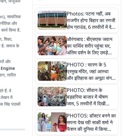
ट लेखन, विजुअल
Photos: पटना नहीं, अब
nion), सामाजिक
राजगीर होगा बिहार का रणजी
राजनीतिक और
होम ग्राउंड, 6 तस्वीरों में देखें
कार्य किया है.
नए स्टेडियम की पूरी कहानी
औरंगाबाद : बीएसएफ जवान
, शिक्षा,
का पार्थिव शरीर पहुंचा घर,
 है. समाज के
अंतिम दर्शन के लिए उमड़े
लोग
ारों और
PHOTO : सारण के 5
 Engine
प्रमुख मंदिर, जहां आस्था
चान, त्वरित
और इतिहास का अनूठा संगम,
तस्वीरों में जानिए
PHOTO: सीवान के
 हैं. वे
बड़हरिया बाजार में भीषण
 लेखन में
जाम, 5 तस्वीरों में दिखी
ेक सिंह पाठकों
अव्यवस्था
PHOTOS: डॉक्टर बनने का
सपना देख रही साक्षी शर्मा ने
फैशन की दुनिया में किया
कमाल,जानिए बेगूसराय की