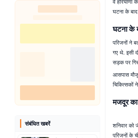
वे हरियाणा 
शुरू
घटना के बाद 
घटना के बा
परिजनों ने 
गए थे. इसी द
सड़क पर गिर
आसपास मौजूद 
चिकित्सकों ने
मजदूर का 
संबंधित खबरें
शनिवार को जै
परिजनों के च