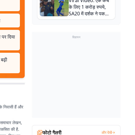
Viral Video: एक कैच
बाल-बाल बचे
के लिए 1 करोड़ रुपये,
SA20 में दर्शक ने पकड़ा
एक हाथ से गजब का कैच
ग
ा पर दिया
विज्ञापन
बढ़ी
के निवासी हैं और
ग, समाचार लेखन,
िकसित की है.
फोटो गैलरी
और देखें