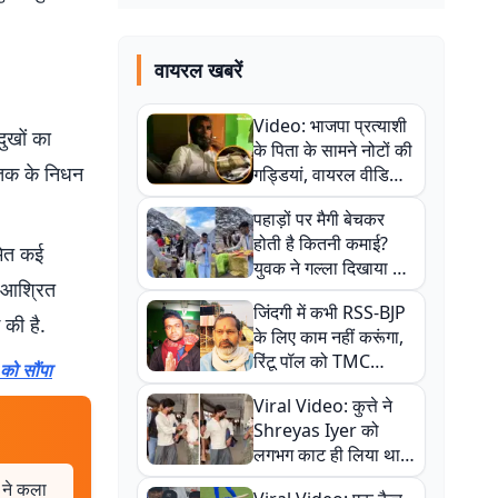
वायरल खबरें
Video: भाजपा प्रत्याशी
ुखों का
के पिता के सामने नोटों की
मृतक के निधन
गड्डियां, वायरल वीडियो
से राजनीति में उबाल,
पहाड़ों पर मैगी बेचकर
अजित महतो बोले- TMC
होती है कितनी कमाई?
की गंदी चाल
समेत कई
युवक ने गल्ला दिखाया तो
े आश्रित
नौकरी वालों के खड़े हो गए
जिंदगी में कभी RSS-BJP
कान
की है.
के लिए काम नहीं करूंगा,
रिंटू पॉल को TMC
को सौंपा
ऑफिस में ले जाकर पीटा,
Viral Video: कुत्ते ने
Video वायरल
Shreyas Iyer को
लगभग काट ही लिया था,
न्यूजीलैंड सीरीज से पहले
क ने कला