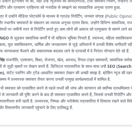
उन्होंने इंटर्नशिप भी की, जहां उन्हें न्यूजरूम की कार्यप्रणाली, टीवी समाचार निर्माण, स्क्रिप्
र्टिग और प्रसारण प्रक्रिया को नजदीक से समझने का व्यावहारिक अनुभव प्राप्त हुआ.
षेत्र में उन्होंने मीडिया प्लेटफॉर्म के माध्यम से ग्राउंड रिपोर्टिंग, जनमत संग्रह (Public Opi
ज और स्थानीय समाचारों के संकलन का व्यापक अनुभव प्राप्त किया. उन्होंने विभिन्न सामाजिक, 
िषयों पर जमीनी स्तर से रिपोर्टिंग करते हुए आम लोगों की आवाज को प्रमुखता से सामने लाने का 
NGO
से जुड़कर सामाजिक कार्यों में भी सक्रिय भूमिका निभाते हैं. स्वास्थ्य, महिला सशक्तिकरण
ा, युवा सशक्तिकरण, धार्मिक और जनकल्याण से जुड़े अभियानों में उनकी विशेष भागीदारी रही
े बीच जागरूकता फैलाने और सकारात्मक बदलाव लाने के प्रयासों में वे निरंतर योगदान देते रहे हैं.
सिंह
राजनीति, प्रशासन, शिक्षा, रोजगार, खेल, अपराध, रियल-टाइम समाचारों, सामाजिक सरोक
 से जुड़ी खबरों पर लेखन करते हैं. डिजिटल पत्रकारिता के साथ-साथ उन्हें
SEO (Search
n)
, कंटेंट प्लानिंग और ट्रेंड-आधारित समाचार लेखन की अच्छी समझ है. ब्रेकिंग न्यूज की पह
 में तथ्यपरक समाचार तैयार करना उनकी प्रमुख कार्यक्षमताओं में शामिल है.
ी समाचार को प्रकाशित करने से पहले तथ्यों की जांच और सत्यापन को सर्वोच्च प्राथमिकता देते
ं से जानकारी की पुष्टि करने के बाद ही समाचार प्रकाशित करते हैं, जिससे उनकी रिपोर्टिंग और
वसनीयता बनी रहती है. तथ्यपरक, निष्पक्ष और भरोसेमंद पत्रकारिता में विश्वास रखने वाले विव
 और विश्वसनीय जानकारी पहुंचाने के लिए प्रतिबद्ध हैं.