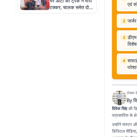
भरे ऑटो को ट्रक ने मारी
एवं स
टक्कर, चालक समेत दो
की मौत, सात घायल
जर्जर
2
डीएम 
3
विशे
सफाई 
4
परेशा
लेखक के 
By
वि
विवेक सिंह
की डिज
पत्रकारिता के क्षे
उन्होंने मास्टर 
डिजिटल मीडिया,