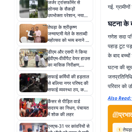
जर्जर ट्रांसफॉर्मर से
गई. ग्रामीणो
सोनमा के सैकड़ों
उपभोक्ता परेशान, नया
ट्रांसफॉर्मर लगाने की मांग
घटना के ब
तेघड़ा के श्रीकृष्ण
जन्माष्टमी मेले के शताब्दी
गणेश सदा पर
महोत्सव को भव्य बनाने की
पहाड़ टूट पड़
तैयारी, विधायक ने कला
डीएम और एसपी ने किया
एवं संस्कृति मंत्री से की
के बाद बच्चो
ईवीएम-वीवीपैट वेयर हाउस
मुलाकात
का मासिक निरीक्षण,
घटना की सूचन
सुरक्षा व्यवस्था पर दिया
जनप्रतिनिधिय
सफाई कर्मियों की हड़ताल
विशेष जोर
से बलिया नगर परिषद की
परिवार को उ
सफाई व्यवस्था ठप, कचरे
के ढेर से बढ़ी परेशानी
Also Read: नव
कैंसर से पीड़ित वार्ड
सदस्य का निधन, पंचायत
प्रभा
में शोक की लहर
एनएच-31 पर कांवरियों से
तेघड़
1