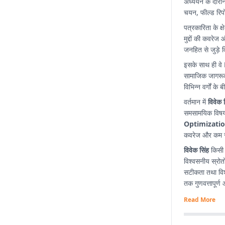
अध्ययन के दौरान 
चयन, फील्ड रिपो
पत्रकारिता के क्
मुद्दों की कवरे
जनहित से जुड़े व
इसके साथ ही वे
सामाजिक जागरूकत
विभिन्न वर्गों क
वर्तमान में
विवेक 
समसामयिक विषयों
Optimizatio
कवरेज और कम समय
विवेक सिंह
किसी भ
विश्वसनीय स्रोतो
सटीकता तथा विश्
तक गुणवत्तापूर्ण
Read More