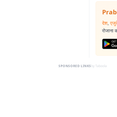
Prab
देश
,
एजु
रोजाना की
SPONSORED LINKS
by Taboola