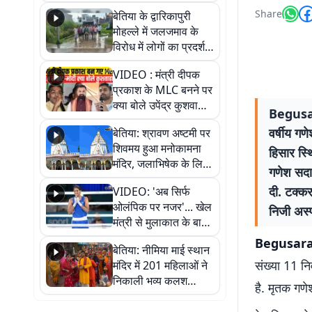
पुल
Share
बेतिया के द्वारिकापुरी
मोहल्ले में जलजमाव के
विरोध में लोगों का प्रदर्शन,
स्थायी समाधान की मांग
VIDEO : मंत्री दीपक
प्रकाश के MLC बनने पर
क्या बोले उपेंद्र कुशवाहा,
Begusara
सुनिए
वर्षीय गण
बेतिया: श्रावण अष्टमी पर
शिवमय हुआ मनोकामना
हिसार स्
मंदिर, जलाभिषेक के लिए
गणेश सदा 
लगी लंबी कतारें
दी. टक्कर
VIDEO: 'अब सिर्फ
ओलंपिक पर नजर'... खेल
निजी अस्प
मंत्री से मुलाकात के बाद
जैसमीन लंबोरिया का बड़ा
Begusar
बेतिया: नीमिया माई स्थान
बयान
संख्या 11 नि
मंदिर में 201 महिलाओं ने
निकाली भव्य कलश
है. मृतक गणेश
शोभायात्रा, शिवलिंग
प्राण-प्रतिष्ठा महोत्सव