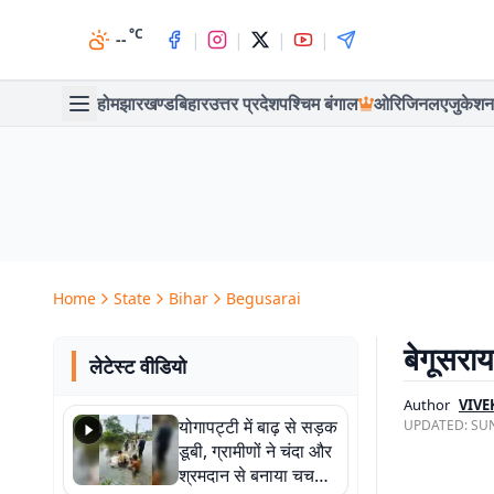
°C
|
|
|
|
--
होम
झारखण्ड
बिहार
उत्तर प्रदेश
पश्चिम बंगाल
ओरिजिनल
एजुकेशन
Home
State
Bihar
Begusarai
बेगूसराय
लेटेस्ट वीडियो
Author
VIVE
योगापट्टी में बाढ़ से सड़क
UPDATED:
SUN
डूबी, ग्रामीणों ने चंदा और
श्रमदान से बनाया चचरी