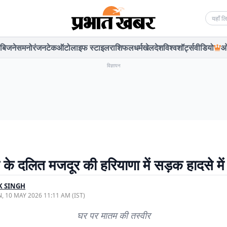
Searc
बिजनेस
मनोरंजन
टेक
ऑटो
लाइफ स्टाइल
राशिफल
धर्म
खेल
देश
विश्व
शॉर्ट्स
वीडियो
ओ
विज्ञापन
 के दलित मजदूर की हरियाणा में सड़क हादसे में
K SINGH
, 10 MAY 2026 11:11 AM (IST)
घर पर मातम की तस्वीर