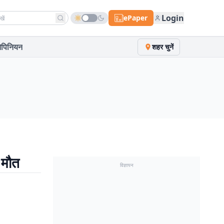
h news
Login
ePaper
पिनियन
शहर चुनें
 मौत
विज्ञापन