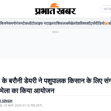
Searc
बिजनेस
मनोरंजन
टेक
ऑटो
लाइफ स्टाइल
राशिफल
धर्म
खेल
देश
विश्व
शॉर्ट्स
वीडियो
ओ
विज्ञापन
 के बरौनी डेयरी ने पशुपालक किसान के लिए संगो
 मेला का किया आयोजन
K SINGH
, 18 MAY 2026 01:16 PM (IST)