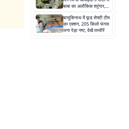
बाबा का अलौकिक श्रृंगार,
तस्वीरों में देखें महादेव के कई
बासुकिनाथ में फूड सेफ्टी टीम
मनमोहक स्वरूप
का एक्शन, 205 किलो फंगस
लगा पेड़ा नष्ट, देखें तस्वीरें