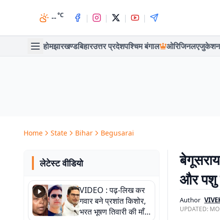
°C
|
|
|
|
--
होम
झारखण्ड
बिहार
उत्तर प्रदेश
पश्चिम बंगाल
ओरिजिनल
एजुकेशन
Home
State
Bihar
Begusarai
बेगूसराय
लेटेस्ट वीडियो
और पशु
VIDEO : पढ़-लिख कर
गवार बने प्रशांत किशोर,
Author
VIVE
UPDATED:
MON
भरत भूषण तिवारी की माँ ने