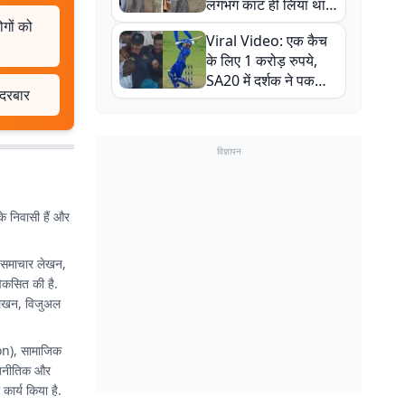
लगभग काट ही लिया था,
न्यूजीलैंड सीरीज से पहले
ोगों को
Viral Video: एक कैच
बाल-बाल बचे
के लिए 1 करोड़ रुपये,
SA20 में दर्शक ने पकड़ा
 दरबार
एक हाथ से गजब का कैच
विज्ञापन
के निवासी हैं और
ग, समाचार लेखन,
िकसित की है.
ट लेखन, विजुअल
nion), सामाजिक
राजनीतिक और
कार्य किया है.