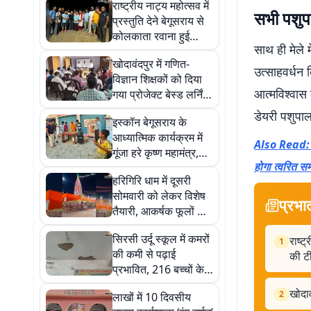
राष्ट्रीय नाट्य महोत्सव में
सभी पशुपा
प्रस्तुति देने बेगूसराय से
कोलकाता रवाना हुई
साथ ही मेले 
आकाश गंगा रंग चौपाल की
खोदावंदपुर में गणित-
टीम
उत्साहवर्धन 
विज्ञान शिक्षकों को दिया
आत्मविश्वास 
गया प्रोजेक्ट बेस्ड लर्निंग
का प्रशिक्षण
डेयरी पशुपा
इस्कॉन बेगूसराय के
आध्यात्मिक कार्यक्रम में
Also Read: गो
गूंजा हरे कृष्ण महामंत्र,
होगा त्वरित स
1000 से अधिक लोगों को
हरिगिरि धाम में दूसरी
बांटा खिचड़ी प्रसाद
सोमवारी को लेकर विशेष
प्रभा
तैयारी, आकर्षक फूलों से
सजेगा बाबा का दरबार
सिरसी उर्दू स्कूल में कमरों
राष्ट
1
की कमी से पढ़ाई
की ट
प्रभावित, 216 बच्चों के
लिए महज कुछ वर्ग कक्ष
खोदाव
2
लाखों में 10 दिवसीय