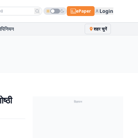
h news
Login
ePaper
पिनियन
शहर चुनें
ष्ठी
विज्ञापन