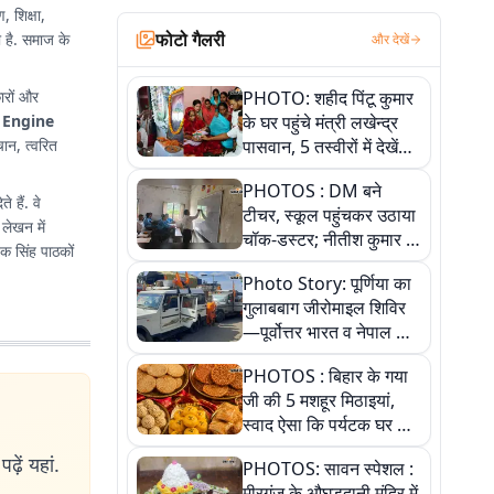
, शिक्षा,
फोटो गैलरी
 है. समाज के
और देखें
ारों और
PHOTO: शहीद पिंटू कुमार
 Engine
के घर पहुंचे मंत्री लखेन्द्र
चान, त्वरित
पासवान, 5 तस्वीरों में देखें
उस भावुक पल की पूरी
PHOTOS : DM बने
कहानी
 हैं. वे
टीचर, स्कूल पहुंचकर उठाया
 लेखन में
चॉक-डस्टर; नीतीश कुमार के
ेक सिंह पाठकों
इस चहेते अधिकारी को
Photo Story: पूर्णिया का
जानिए
गुलाबबाग जीरोमाइल शिविर
—पूर्वोत्तर भारत व नेपाल के
कांवरियों का प्रमुख सेवा धाम
PHOTOS : बिहार के गया
जी की 5 मशहूर मिठाइयां,
स्वाद ऐसा कि पर्यटक घर ले
जाना नहीं भूलते, तस्वीरों में
ढ़ें यहां.
PHOTOS: सावन स्पेशल :
देखें
मीरगंज के औघड़दानी मंदिर में