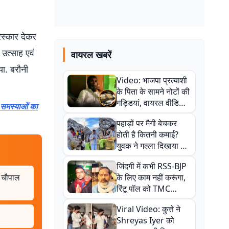
रस्कार देकर
 उत्साह एवं
वायरल खबरें
या. बरौनी
Video: भाजपा प्रत्याशी
के पिता के सामने नोटों की
गड्डियां, वायरल वीडियो
 समस्याओं का
से राजनीति में उबाल,
पहाड़ों पर मैगी बेचकर
अजित महतो बोले- TMC
होती है कितनी कमाई?
की गंदी चाल
युवक ने गल्ला दिखाया तो
नौकरी वालों के खड़े हो गए
जिंदगी में कभी RSS-BJP
कान
ग चौपाल
के लिए काम नहीं करूंगा,
रिंटू पॉल को TMC
ऑफिस में ले जाकर पीटा,
Viral Video: कुत्ते ने
Video वायरल
Shreyas Iyer को