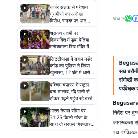
कहा नहीं थी उम्मीद, बेटा
जर्जर सड़क से परेशान
था तो किसी को बोलने की
ग्रामीणों का अनोखा
नहीं थी हिम्मत
Share
विरोध, सड़क पर धान
रोपकर और खाद डालकर
श्रावण दशमी पर
जताया आक्रोश
शिवभक्ति में डूबा बेतिया,
मनोकामना शिव मंदिर में
हुआ भव्य श्रृंगार
लिट्टीपाड़ा में डबल मर्डर
Begusarai
कांड का पुलिस ने किया
संघ बरौनी
खुलासा, 12 घंटे में आरोपी
गिरफ्तार
संगोष्ठी 
पश्चिम चंपारण में स्कूल
पर्यवेक्षक
बना तालाब, गंदे पानी से
होकर पढ़ने पहुंच रहे बच्चे
Begusar
भारत-नेपाल सीमा पर
निर्देश पर द
31.25 किलो गांजा के
जागरूकता संग
साथ दो तस्कर गिरफ्तार,
नेपाली नंबर की बाइक
पथ पर्यवेक्षक
जब्त