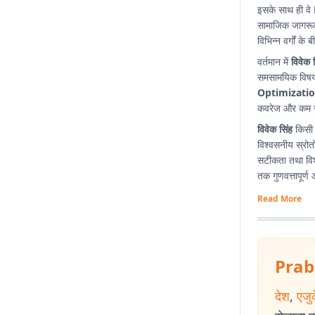
इसके साथ ही वे
सामाजिक जागरूकत
विभिन्न वर्गों क
वर्तमान में
विवेक 
समसामयिक विषयों
Optimizatio
कवरेज और कम समय
विवेक सिंह
किसी भ
विश्वसनीय स्रोतो
सटीकता तथा विश्
तक गुणवत्तापूर्ण
Read More
Prab
देश
,
एजु