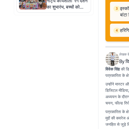
नाट्य कार्यशाला ‘रंग दर्शन’
का शुभारंभ, बच्चों को
इस्कॉ
3
मिलेगा अभिनय, गीत और
बांटा
नृत्य का प्रशिक्षण
हरिगि
4
लेखक के 
By
वि
विवेक सिंह
की डिज
पत्रकारिता के क्षे
उन्होंने मास्टर 
डिजिटल मीडिया,
अध्ययन के दौरान 
चयन, फील्ड रिपो
पत्रकारिता के क्
मुद्दों की कवरे
जनहित से जुड़े व