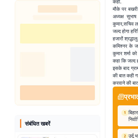
कही.
ठिकाना
मौके पर बखरी
अध्यक्ष सुभा
कुमार,सचिव लक
जल्द होगा हरिग
हजारों श्रद्धा
कमिश्नर के जा
कुमार शर्मा क
कहा कि जल्द ही
इसके बाद ग्राम
की बात कही गय
करवाने की बात
प्रभा
बिहार
1
निर्व
संबंधित खबरें
उर्दू
2