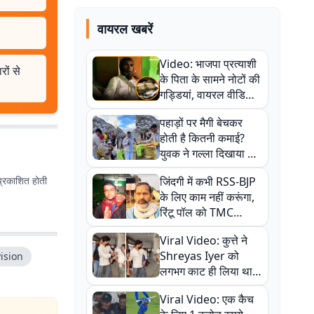
वायरल खबरें
Video: भाजपा प्रत्याशी
ों से
के पिता के सामने नोटों की
गड्डियां, वायरल वीडियो
से राजनीति में उबाल,
पहाड़ों पर मैगी बेचकर
अजित महतो बोले- TMC
होती है कितनी कमाई?
की गंदी चाल
युवक ने गल्ला दिखाया तो
नौकरी वालों के खड़े हो गए
प्रकाशित होती
जिंदगी में कभी RSS-BJP
कान
के लिए काम नहीं करूंगा,
रिंटू पॉल को TMC
ऑफिस में ले जाकर पीटा,
Viral Video: कुत्ते ने
Video वायरल
Shreyas Iyer को
ision
लगभग काट ही लिया था,
न्यूजीलैंड सीरीज से पहले
Viral Video: एक कैच
बाल-बाल बचे