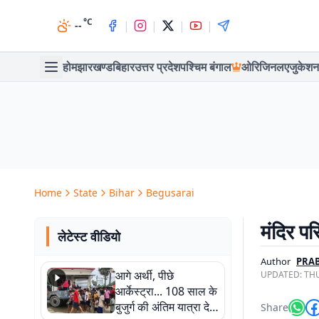
°C
|
|
|
|
--
होम
झारखण्ड
बिहार
उत्तर प्रदेश
पश्चिम बंगाल
ओरिजिनल
एजुकेशन
Home
State
Bihar
Begusarai
मंदिर पर
लेटेस्ट वीडियो
Author
PRAB
आगे अर्थी, पीछे
UPDATED:
THU
आर्केस्ट्रा... 108 साल के
बुजुर्ग की अंतिम यात्रा देख
Share