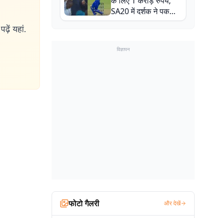
के लिए 1 करोड़ रुपये,
SA20 में दर्शक ने पकड़ा
एक हाथ से गजब का कैच
ढ़ें यहां.
विज्ञापन
फोटो गैलरी
और देखें