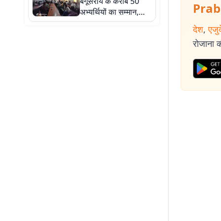
बेगूसराय के करीब 50
गंगाजल
Prab
अभ्यर्थियों का सम्मान,
अतिथियों ने बढ़ाया हौसला
देश
,
एजु
रोजाना की