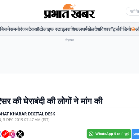
Searc
बिजनेस
मनोरंजन
टेक
ऑटो
लाइफ स्टाइल
राशिफल
धर्म
खेल
देश
विश्व
शॉर्ट्स
वीडियो
ओ
विज्ञापन
िसर की घेराबंदी की लोगों ने मांग की
HAT KHABAR DIGITAL DESK
, 5 DEC 2019 07:47 AM (IST)