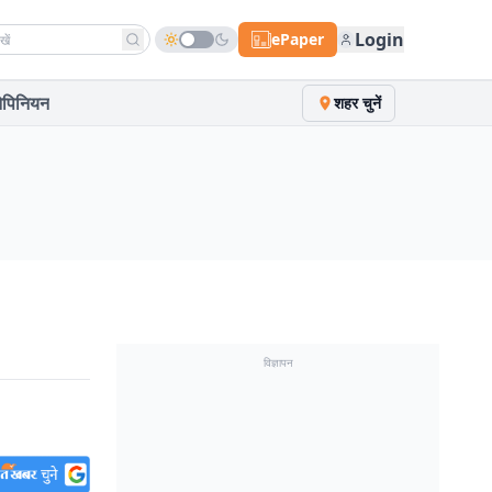
h news
Login
ePaper
पिनियन
शहर चुनें
विज्ञापन