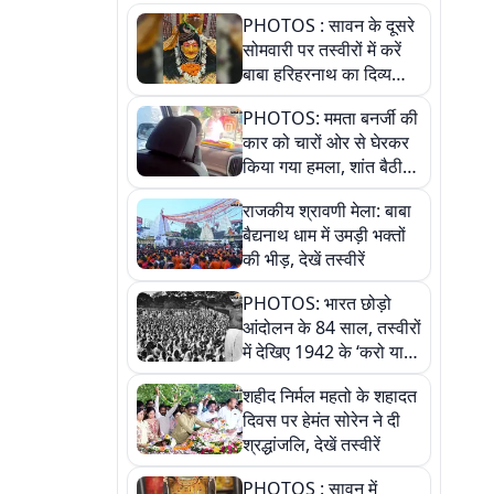
PHOTOS : सावन के दूसरे
सोमवारी पर तस्वीरों में करें
बाबा हरिहरनाथ का दिव्य
दर्शन, हर दिन होता है विशेष
PHOTOS: ममता बनर्जी की
श्रृंगार, देखें कैसे सजता है
कार को चारों ओर से घेरकर
गर्भगृह
किया गया हमला, शांत बैठी
रहीं तृणमूल सुप्रीमो
राजकीय श्रावणी मेला: बाबा
बैद्यनाथ धाम में उमड़ी भक्तों
की भीड़, देखें तस्वीरें
PHOTOS: भारत छोड़ो
आंदोलन के 84 साल, तस्वीरों
में देखिए 1942 के ‘करो या
मरो’ आंदोलन की कहानी
शहीद निर्मल महतो के शहादत
दिवस पर हेमंत सोरेन ने दी
श्रद्धांजलि, देखें तस्वीरें
PHOTOS : सावन में