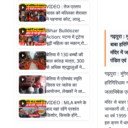
हैरान हो जाएंगे आप
VIDEO : तेज प्रताप
यादव को मल्लिका शेरावत
ने पहनाया कोट, लालू के
लाल ने क्यों कहा दिल
Bihar Bulldozer
थाम कर बैठिए, वीडियो में
गढ़पुरा : 
Action: पटना में टूटेगा
जानें पूरा सच
बूढ़ी महिला का मकान,रोते
बाबा हरिग
रोते हुई बेहोश; वीडियो में
मंदिर में
बेतिया में 130 बच्चों की
देखिए पूरा मामला
पंडित एवं
बाल कांवड़ यात्रा, 300
से अधिक श्रद्धालुओं ने
गढ़पुरा : मुं
लिया हिस्सा
बेतिया में प्रेमचंद स्मृति
हरिगिरिधाम ग
दिवस पर जलेस का
आयोजन, लेखकों ने आम
जलाभिषेक एवं
जनता को जागरूक करने
मंदिर से बाहर
VIDEO : MLA बनने के
का लिया संकल्प
बाद यहां रहेंगे प्रशांत
जानकारी ली. इ
किशोर, किसके होंगे
था वर्ष 1999 म
पड़ोसी? वीडियो में देखिए
इस क्रम में धा
कैसा है पीके का नया