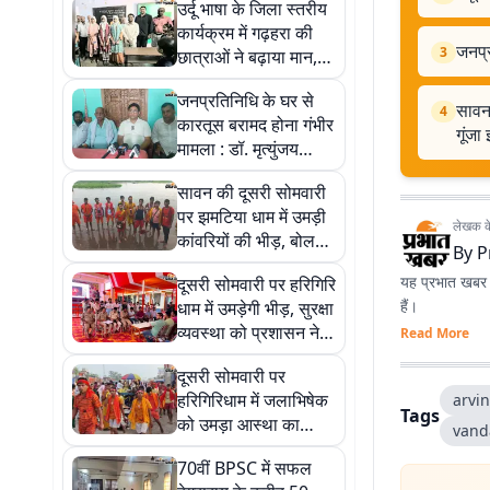
उर्दू भाषा के जिला स्तरीय
कार्यक्रम में गढ़हरा की
जनप्र
3
छात्राओं ने बढ़ाया मान,
सम्मानित
जनप्रतिनिधि के घर से
सावन 
4
कारतूस बरामद होना गंभीर
गूंजा
मामला : डॉ. मृत्युंजय
कुमार
सावन की दूसरी सोमवारी
पर झमटिया धाम में उमड़ी
लेखक के 
कांवरियों की भीड़, बोल
By
P
बम के जयकारों से गूंजा
यह प्रभात खबर क
दूसरी सोमवारी पर हरिगिरि
इलाका
हैं।
धाम में उमड़ेगी भीड़, सुरक्षा
व्यवस्था को प्रशासन ने
Read More
किया पुख्ता
दूसरी सोमवारी पर
हरिगिरिधाम में जलाभिषेक
arvi
Tags
को उमड़ा आस्था का
vand
सैलाब, सिमरिया घाट पर
70वीं BPSC में सफल
हजारों कांवड़ियों ने भरा