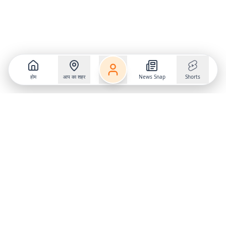
होम
आप का शहर
News Snap
Shorts
Follow us on
X
Download Mobile App