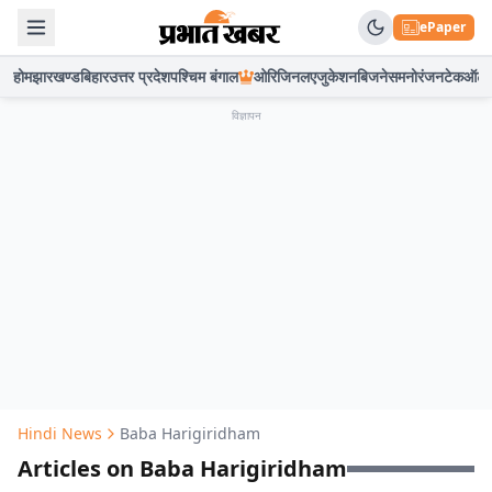
ePaper
होम
झारखण्ड
बिहार
उत्तर प्रदेश
पश्चिम बंगाल
ओरिजिनल
एजुकेशन
बिजनेस
मनोरंजन
टेक
ऑटो
विज्ञापन
Hindi News
Baba Harigiridham
Articles on Baba Harigiridham