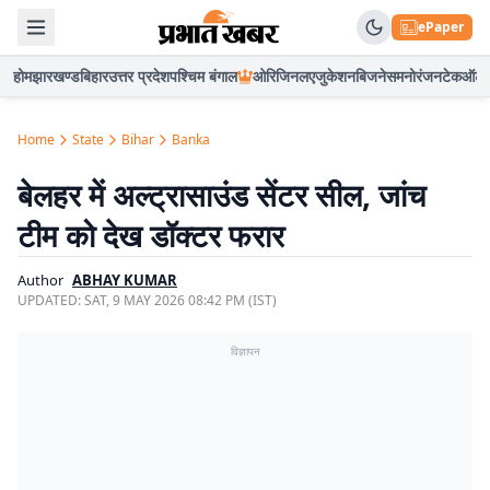
ePaper
होम
झारखण्ड
बिहार
उत्तर प्रदेश
पश्चिम बंगाल
ओरिजिनल
एजुकेशन
बिजनेस
मनोरंजन
टेक
ऑटो
Home
State
Bihar
Banka
बेलहर में अल्ट्रासाउंड सेंटर सील, जांच
टीम को देख डॉक्टर फरार
Author
ABHAY KUMAR
UPDATED:
SAT, 9 MAY 2026 08:42 PM (IST)
विज्ञापन