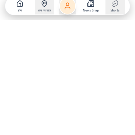
होम
आप का शहर
News Snap
Shorts
Follow us on
X
Download Mobile App
State
›
Jharkhand
›
Hindi News
Gumla News
Bihar News
Dumka News
Delhi News
Ranchi News