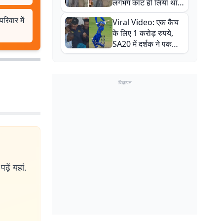
लगभग काट ही लिया था,
न्यूजीलैंड सीरीज से पहले
रिवार में
Viral Video: एक कैच
बाल-बाल बचे
के लिए 1 करोड़ रुपये,
SA20 में दर्शक ने पकड़ा
एक हाथ से गजब का कैच
विज्ञापन
ढ़ें यहां.