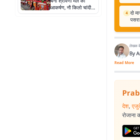
बना श्रावणी मेले का
आकर्षण, नौ किलो चांदी
दो मा
4
के मुकुट और शिव-पार्वती
पसरा
की झांकी ने मोहा मन
लेखक के 
By
A
Read More
Prab
देश
,
एजु
रोजाना की