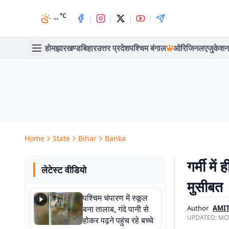
°C
|
|
|
|
--
होम
झारखण्ड
बिहार
उत्तर प्रदेश
पश्चिम बंगाल
ओरिजिनल
एजुकेशन
Home
State
Bihar
Banka
गर्मी मे
लेटेस्ट वीडियो
मुसीबत
पश्चिम चंपारण में स्कूल
बना तालाब, गंदे पानी से
Author
AMI
UPDATED:
MON
होकर पढ़ने पहुंच रहे बच्चे