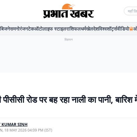
Searc
बिजनेस
मनोरंजन
टेक
ऑटो
लाइफ स्टाइल
राशिफल
धर्म
खेल
देश
विश्व
शॉर्ट्स
वीडियो
ओ
विज्ञापन
ं ही पीसीसी रोड पर बह रहा नाली का पानी, बारिश में
T KUMAR SINH
, 18 MAY 2026 04:09 PM (IST)