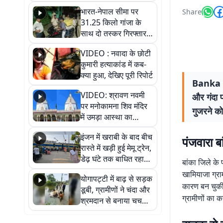
भारत-नेपाल सीमा पर
Share
31.25 किलो गांजा के
साथ दो तस्कर गिरफ्तार,
नेपाली नंबर की बाइक
VIDEO : नवादा के छोटी
जब्त
कुमारी हत्याकांड में कब-
क्या हुआ, देखिए पूरी रिपोर्ट
Banka Ne
VIDEO: श्रावण नवमी
और गंदा प
पर मनोकामना शिव मंदिर
गुजरने को
में उमड़ा आस्था का
सैलाब, हर-हर महादेव के
इंजन में खराबी के बाद बीच
जयघोष से गूंजा परिसर
पंजवारा बा
रास्ते में खड़ी हुई मेमू ट्रेन,
डेढ़ घंटे तक बाधित रहा
बांका जिले के 
आवागमन
खामियाजा ग्रा
योगापट्टी में बाढ़ से सड़क
कारण बन चुकी 
डूबी, ग्रामीणों ने चंदा और
ग्रामीणों का 
श्रमदान से बनाया चचरी
पुल