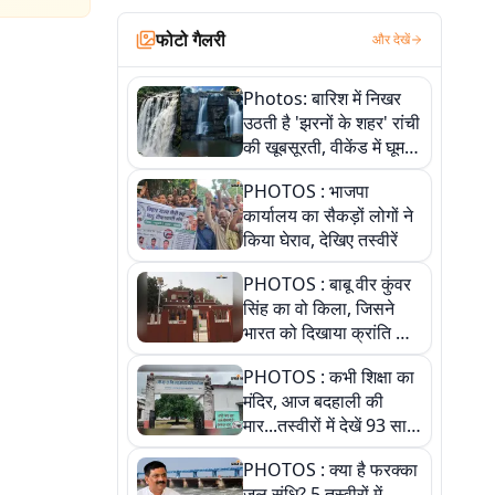
फोटो गैलरी
और देखें
Photos: बारिश में निखर
उठती है 'झरनों के शहर' रांची
की खूबसूरती, वीकेंड में घूम
आएं ये 5 वादियां
PHOTOS : भाजपा
कार्यालय का सैकड़ों लोगों ने
किया घेराव, देखिए तस्वीरें
PHOTOS : बाबू वीर कुंवर
सिंह का वो किला, जिसने
भारत को दिखाया क्रांति का
रास्ता: तस्वीरों में देखिए
PHOTOS : कभी शिक्षा का
मंदिर, आज बदहाली की
मार...तस्वीरों में देखें 93 साल
पुराने इस हाई स्कूल की
PHOTOS : क्या है फरक्का
हकीकत
जल संधि? 5 तस्वीरों में