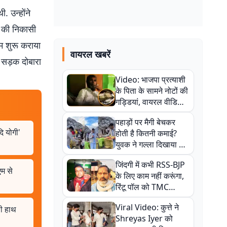
. उन्होंने
 की निकासी
म शुरू कराया
वायरल खबरें
ह सड़क दोबारा
Video: भाजपा प्रत्याशी
के पिता के सामने नोटों की
गड्डियां, वायरल वीडियो
से राजनीति में उबाल,
पहाड़ों पर मैगी बेचकर
अजित महतो बोले- TMC
ि योगी'
होती है कितनी कमाई?
की गंदी चाल
युवक ने गल्ला दिखाया तो
नौकरी वालों के खड़े हो गए
जिंदगी में कभी RSS-BJP
कान
एम से
के लिए काम नहीं करूंगा,
रिंटू पॉल को TMC
ऑफिस में ले जाकर पीटा,
Viral Video: कुत्ते ने
ली हाथ
Video वायरल
Shreyas Iyer को