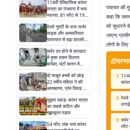
114वीं ऐतिहासिक कांवर
पंचायत की मु
यात्रा का पंजवारा में भव्य
स्वागत, 81 फीट से 19
कहा कि समस्
फीट व 'आदि योगी' कांवर
को सुधारने क
रेलवे गुमटी के पास जर्जर
ने मोहा मन
सड़क और अव्यवस्थित
जाएगा.ग्रामी
यातायात से बढ़ा हादसों
लोगों के लिए
का खतरा, डीएम से लगाई
सर्वर ठप होने से बाराहाट
गुहार
में मुफ्त राशन वितरण
प्रभा
बाधित, घंटों कतार में
इंतजार के बाद खाली हाथ
दो मासूम बच्चों को छोड़
114वी
लौट रहे उपभोक्ता
1
22 वर्षीय महिला ने की
कांवर
आत्महत्या, प्रेम विवाह के
पांच साल बाद परिवार में
रेलवे
2
सुइया पहाड़: कांवर यात्रा
पसरा मातम
लगाई 
का सबसे कठिन और
खूबसूरत पड़ाव
सर्वर
3
54 फीट लंबा भव्य कांवर
लौट र