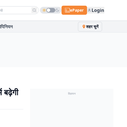
h news
Login
ePaper
पिनियन
शहर चुनें
 बढ़ेगी
विज्ञापन