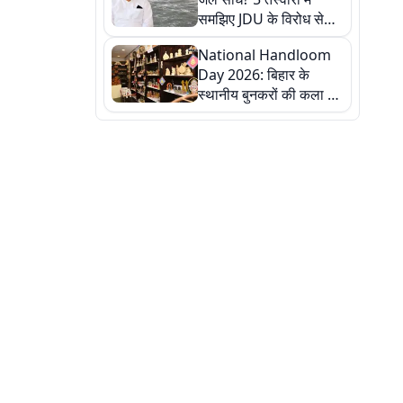
समझिए JDU के विरोध से
लेकर बिहार पर असर तक
National Handloom
पूरी कहानी
Day 2026: बिहार के
स्थानीय बुनकरों की कला को
सलाम, तस्वीरों में देखें
हस्तकरघा की समृद्ध परंपरा