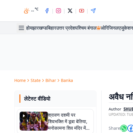
°C
|
|
|
|
--
होम
झारखण्ड
बिहार
उत्तर प्रदेश
पश्चिम बंगाल
ओरिजिनल
एजुकेशन
Home
State
Bihar
Banka
अवैध नर
लेटेस्ट वीडियो
Author
SHU
श्रावण दशमी पर
UPDATED:
TUE
शिवभक्ति में डूबा बेतिया,
मनोकामना शिव मंदिर में
Share