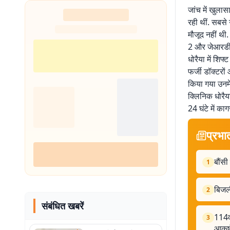
जांच में खुलास
रही थीं. सबसे
मौजूद नहीं थी.
2 और जेआरडी क्
धोरैया में शिफ
फर्जी डॉक्टरो
किया गया उनमे
क्लिनिक धोरैय
24 घंटे में क
प्रभा
बौंसी
1
बिजली
2
संबंधित खबरें
114वी
3
आकर्ष