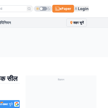
h news
Login
ePaper
पिनियन
शहर चुनें
निक सील
विज्ञापन