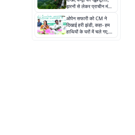
झरनों से लेकर प्राचीन मंदिरों
तक प्रकृति और आस्था का
ओपेन सफारी को CM ने
अद्भुत संगम
दिखाई हरी झंडी, कहा- हम
हाथियों के घरों में चले गए,
देखें तस्वीरें