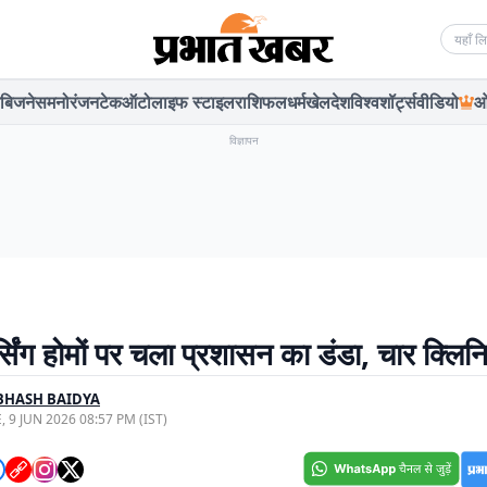
Searc
बिजनेस
मनोरंजन
टेक
ऑटो
लाइफ स्टाइल
राशिफल
धर्म
खेल
देश
विश्व
शॉर्ट्स
वीडियो
ओ
विज्ञापन
्सिंग होमों पर चला प्रशासन का डंडा, चार क्लि
BHASH BAIDYA
, 9 JUN 2026 08:57 PM (IST)