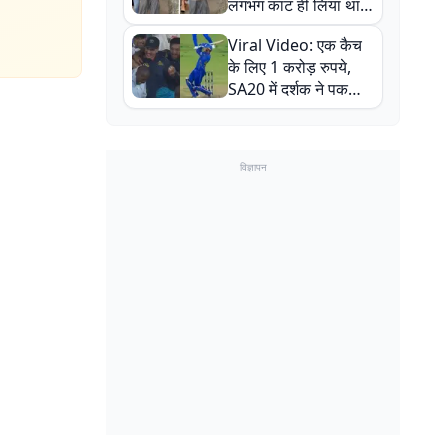
लगभग काट ही लिया था,
न्यूजीलैंड सीरीज से पहले
Viral Video: एक कैच
बाल-बाल बचे
के लिए 1 करोड़ रुपये,
SA20 में दर्शक ने पकड़ा
एक हाथ से गजब का कैच
विज्ञापन