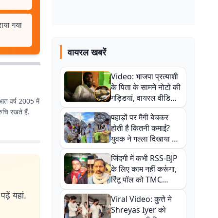
राया गया
वायरल खबरें
Video: भाजपा प्रत्याशी
के पिता के सामने नोटों की
गड्डियां, वायरल वीडियो
ुआत वर्ष 2005 में
से राजनीति में उबाल,
ुचि रखते हैं.
पहाड़ों पर मैगी बेचकर
अजित महतो बोले- TMC
होती है कितनी कमाई?
की गंदी चाल
युवक ने गल्ला दिखाया तो
नौकरी वालों के खड़े हो गए
जिंदगी में कभी RSS-BJP
कान
के लिए काम नहीं करूंगा,
रिंटू पॉल को TMC
ऑफिस में ले जाकर पीटा,
ढ़ें यहां.
Viral Video: कुत्ते ने
Video वायरल
Shreyas Iyer को