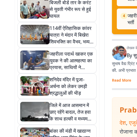
बिजली बोर्ड तार के करंट
से युवती गंभीर रूप से हुई
जहरील
घायल
4
भर्ती
114वीं ऐतिहासिक कांवर
यात्रा ने मंदार में बिखेरा
शिवभक्ति का वैभव, भव्य
कांवर और महाआरती
लेखक के 
जहरीला पदार्थ खाकर एक
आकर्षण का केंद्र
By
सु
युवक ने की आत्महत्या का
सुभाष वैद्य प्रिं
प्रयास, साथियों ने
की. अभी प्रभात ख
अस्पताल में कराया गया
शनिदेव मंदिर में पूजा-
भर्ती
Read More
अर्चना को लेकर उमड़ी
श्रद्धालुओं की भीड़
जिले में आज आसमान में
Prab
छाए रहेंगे बादल, तेज हवा
के साथ हल्की व मध्यम
देश
,
एजु
बारिश के आसार
बांका की मंडी में खाद्यान्न
रोजाना की