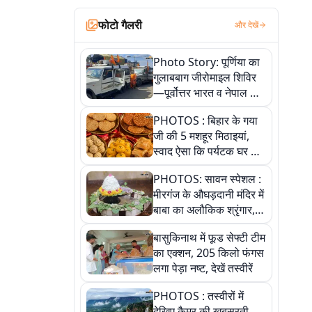
फोटो गैलरी
और देखें
Photo Story: पूर्णिया का
गुलाबबाग जीरोमाइल शिविर
—पूर्वोत्तर भारत व नेपाल के
कांवरियों का प्रमुख सेवा धाम
PHOTOS : बिहार के गया
जी की 5 मशहूर मिठाइयां,
स्वाद ऐसा कि पर्यटक घर ले
जाना नहीं भूलते, तस्वीरों में
PHOTOS: सावन स्पेशल :
देखें
मीरगंज के औघड़दानी मंदिर में
बाबा का अलौकिक श्रृंगार,
तस्वीरों में देखें महादेव के कई
बासुकिनाथ में फूड सेफ्टी टीम
मनमोहक स्वरूप
का एक्शन, 205 किलो फंगस
लगा पेड़ा नष्ट, देखें तस्वीरें
PHOTOS : तस्वीरों में
देखिए कैमूर की खूबसूरती,