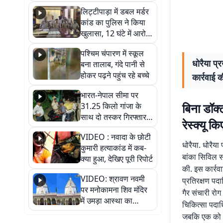
हुआ भव्य श्रृंगार
लिट्टीपाड़ा में डबल मर्डर
कांड का पुलिस ने किया
खुलासा, 12 घंटे में आरोपी
गिरफ्तार
पश्चिम चंपारण में स्कूल
धोरैया प्
बना तालाब, गंदे पानी से
होकर पढ़ने पहुंच रहे बच्चे
कार्रवाई क
भारत-नेपाल सीमा पर
बिना डॉक्
31.25 किलो गांजा के
साथ दो तस्कर गिरफ्तार,
रेस्क्यू 
नेपाली नंबर की बाइक
VIDEO : नवादा के छोटी
जब्त
धोरैया. धोरैया 
कुमारी हत्याकांड में कब-
बांका सिविल स
क्या हुआ, देखिए पूरी रिपोर्ट
की. इस कार्रवा
VIDEO: श्रावण नवमी
प्रतिरक्षण पद
पर मनोकामना शिव मंदिर
गैर संचारी रो
में उमड़ा आस्था का
चिकित्सा पदाध
सैलाब, हर-हर महादेव के
जबकि एक को 24
जयघोष से गूंजा परिसर