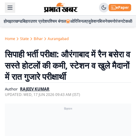
ePaper
होम
झारखण्ड
बिहार
उत्तर प्रदेश
पश्चिम बंगाल
ओरिजिनल
एजुकेशन
बिजनेस
मनोरंजन
टेक
ऑटो
Home
State
Bihar
Aurangabad
सिपाही भर्ती परीक्षा: औरंगाबाद में रैन बसेरा व
सस्ते होटलों की कमी, स्टेशन व खुले मैदानों
में रात गुजारे परीक्षार्थी
Author
RAJEEV KUMAR
UPDATED:
WED, 17 JUN 2026 09:43 AM (IST)
विज्ञापन