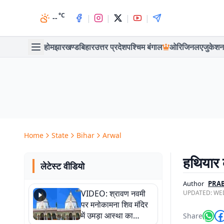
°C
|
|
|
|
--
होम
झारखण्ड
बिहार
उत्तर प्रदेश
पश्चिम बंगाल
ओरिजिनल
एजुकेशन
Home
State
Bihar
Arwal
हथियार 
लेटेस्ट वीडियो
Author
PRAB
VIDEO: श्रावण नवमी
UPDATED:
WED
पर मनोकामना शिव मंदिर
में उमड़ा आस्था का
Share