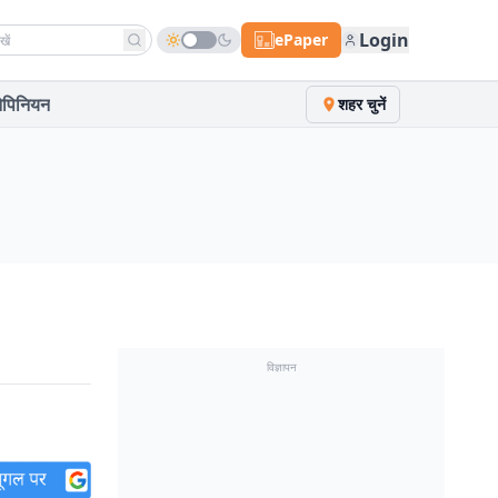
h news
Login
ePaper
पिनियन
शहर चुनें
विज्ञापन