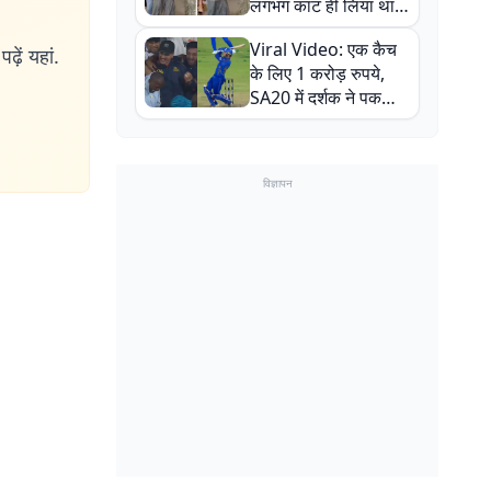
लगभग काट ही लिया था,
न्यूजीलैंड सीरीज से पहले
Viral Video: एक कैच
बाल-बाल बचे
ढ़ें यहां.
के लिए 1 करोड़ रुपये,
SA20 में दर्शक ने पकड़ा
एक हाथ से गजब का कैच
विज्ञापन