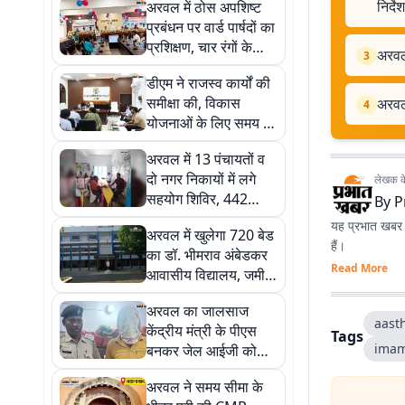
निर्देश
अरवल में ठोस अपशिष्ट
प्रबंधन पर वार्ड पार्षदों का
प्रशिक्षण, चार रंगों के
अरवल 
3
डस्टबिन से होगा कचरे का
डीएम ने राजस्व कार्यों की
पृथक्करण
समीक्षा की, विकास
अरवल
4
योजनाओं के लिए समय पर
भूमि उपलब्ध कराने का
अरवल में 13 पंचायतों व
निर्देश
दो नगर निकायों में लगे
लेखक के 
सहयोग शिविर, 442
By
P
आवेदन प्राप्त
यह प्रभात खबर क
अरवल में खुलेगा 720 बेड
हैं।
का डॉ. भीमराव अंबेडकर
Read More
आवासीय विद्यालय, जमीन
की तलाश शुरू
अरवल का जालसाज
aast
केंद्रीय मंत्री के पीएस
Tags
imam
बनकर जेल आईजी को
देता था निर्देश, लखीसराय
अरवल ने समय सीमा के
से गिरफ्तार