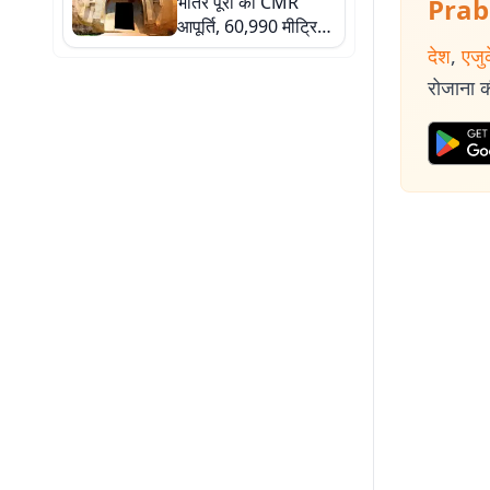
भीतर पूरी की CMR
Prab
आपूर्ति, 60,990 मीट्रिक
टन धान की हुई
देश
,
एजु
अधिप्राप्ति
रोजाना की