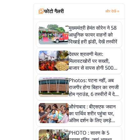
फोटो गैलरी
और देखें
मुख्यमंत्री हेमंत सोरेन ने 58
आधुनिक फायर वाहनों को
दिखाई हरी झंडी, देखें तस्वीरें
देवघर श्रावणी मेला:
मिलावटखोरों पर सख्ती,
बाजार से वापस होगी 500
किलो संदिग्ध खाद्य सामग्री,
Photos: पटना नहीं, अब
देखें तस्वीरें
राजगीर होगा बिहार का रणजी
होम ग्राउंड, 6 तस्वीरों में देखें
नए स्टेडियम की पूरी कहानी
औरंगाबाद : बीएसएफ जवान
का पार्थिव शरीर पहुंचा घर,
अंतिम दर्शन के लिए उमड़े
लोग
PHOTO : सारण के 5
प्रमुख मंदिर, जहां आस्था