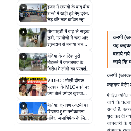
सैलाब, हर-हर महादेव के
इंजन में खराबी के बाद बीच
जयघोष से गूंजा परिसर
रास्ते में खड़ी हुई मेमू ट्रेन,
डेढ़ घंटे तक बाधित रहा
आवागमन
योगापट्टी में बाढ़ से सड़क
करपी (अरव
डूबी, ग्रामीणों ने चंदा और
श्रमदान से बनाया चचरी
यह कहकर ब
पुल
बताये गये
बेतिया के द्वारिकापुरी
जाये कि घ
मोहल्ले में जलजमाव के
विरोध में लोगों का प्रदर्शन,
करपी (अरवल) 
स्थायी समाधान की मांग
VIDEO : मंत्री दीपक
कहकर बैरंग लौ
प्रकाश के MLC बनने पर
क्या बोले उपेंद्र कुशवाहा,
पीड़ित व्यक्ति
सुनिए
जाये कि घटनास्
बेतिया: श्रावण अष्टमी पर
सकते हैं. बहर
शिवमय हुआ मनोकामना
शुरू कर दी गयी
मंदिर, जलाभिषेक के लिए
जानकारी के अनु
लगी लंबी कतारें
संचालक राजना