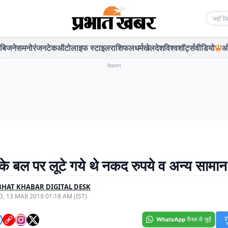
Searc
बिजनेस
मनोरंजन
टेक
ऑटो
लाइफ स्टाइल
राशिफल
धर्म
खेल
देश
विश्व
शॉर्ट्स
वीडियो
ओ
विज्ञापन
के बल पर लूटे गये थे नकद रुपये व अन्य सामान
HAT KHABAR DIGITAL DESK
, 13 MAR 2019 01:18 AM (IST)