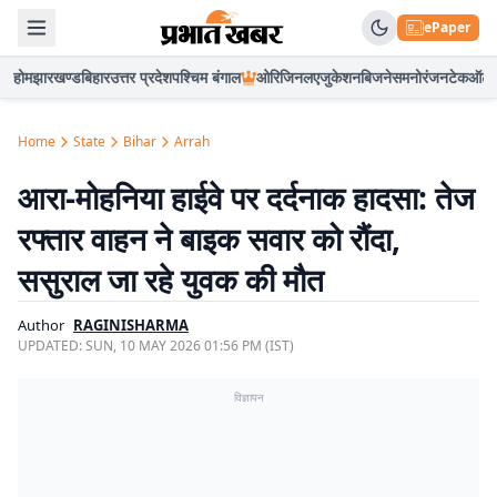
ePaper
होम
झारखण्ड
बिहार
उत्तर प्रदेश
पश्चिम बंगाल
ओरिजिनल
एजुकेशन
बिजनेस
मनोरंजन
टेक
ऑटो
Home
State
Bihar
Arrah
आरा-मोहनिया हाईवे पर दर्दनाक हादसा: तेज
रफ्तार वाहन ने बाइक सवार को रौंदा,
ससुराल जा रहे युवक की मौत
Author
RAGINISHARMA
UPDATED:
SUN, 10 MAY 2026 01:56 PM (IST)
विज्ञापन