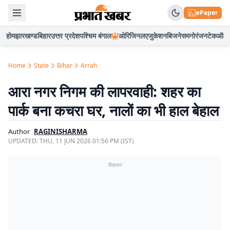
ePaper
होम
झारखण्ड
बिहार
उत्तर प्रदेश
पश्चिम बंगाल
ओरिजिनल
एजुकेशन
बिजनेस
मनोरंजन
टेक
ऑटो
Home
State
Bihar
Arrah
आरा नगर निगम की लापरवाही: शहर का
पार्क बना कचरा घर, नालों का भी हाल बेहाल
Author
RAGINISHARMA
UPDATED:
THU, 11 JUN 2026 01:56 PM (IST)
विज्ञापन