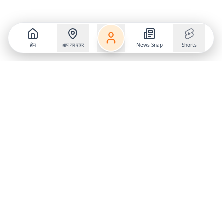
होम
आप का शहर
News Snap
Shorts
Follow us on
X
Download Mobile App
State
›
Jharkhand
›
Hindi News
Gumla News