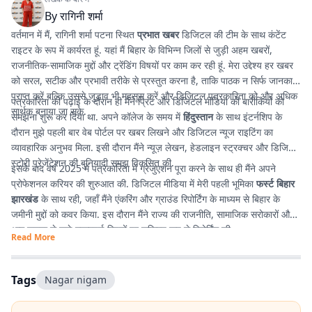
By
रागिनी शर्मा
वर्तमान में मैं, रागिनी शर्मा पटना स्थित
प्रभात खबर
डिजिटल की टीम के साथ कंटेंट
राइटर के रूप में कार्यरत हूं. यहां मैं बिहार के विभिन्न जिलों से जुड़ी अहम खबरों,
राजनीतिक-सामाजिक मुद्दों और ट्रेंडिंग विषयों पर काम कर रही हूं. मेरा उद्देश्य हर खबर
को सरल, सटीक और प्रभावी तरीके से प्रस्तुत करना है, ताकि पाठक न सिर्फ जानकारी
प्राप्त करें बल्कि उससे जुड़ाव भी महसूस करें और डिजिटल पत्रकारिता को और अधिक
पत्रकारिता की पढ़ाई के दौरान ही मैंने प्रिंट और डिजिटल मीडिया की बारीकियों को
सार्थक बनाया जा सके.
समझना शुरू कर दिया था. अपने कॉलेज के समय में
हिंदुस्तान
के साथ इंटर्नशिप के
दौरान मुझे पहली बार वेब पोर्टल पर खबर लिखने और डिजिटल न्यूज राइटिंग का
व्यावहारिक अनुभव मिला. इसी दौरान मैंने न्यूज़ लेखन, हेडलाइन स्ट्रक्चर और डिजिटल
स्टोरी प्रेजेंटेशन की बुनियादी समझ विकसित की.
इसके बाद वर्ष 2025 में पत्रकारिता में ग्रेजुएशन पूरा करने के साथ ही मैंने अपने
प्रोफेशनल करियर की शुरुआत की. डिजिटल मीडिया में मेरी पहली भूमिका
फर्स्ट बिहार
झारखंड
के साथ रही, जहाँ मैंने एंकरिंग और ग्राउंड रिपोर्टिंग के माध्यम से बिहार के
जमीनी मुद्दों को कवर किया. इस दौरान मैंने राज्य की राजनीति, सामाजिक सरोकारों और
आम जनता से जुड़े महत्वपूर्ण विषयों पर सक्रिय रूप से रिपोर्टिंग की.
Read More
Tags
Nagar nigam