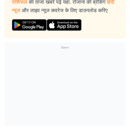
राशिफल
की ताजा खबरें पढ़ें यहां. रोजाना की ब्रेकिंग
हिंदी
न्यूज
और लाइव न्यूज कवरेज के लिए डाउनलोड करिए
विज्ञापन