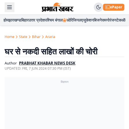
ePaper
होम
झारखण्ड
बिहार
उत्तर प्रदेश
पश्चिम बंगाल
ओरिजिनल
एजुकेशन
बिजनेस
मनोरंजन
टेक
ऑटो
Home
State
Bihar
Araria
घर से नकदी सहित लाखों की चोरी
Author
PRABHAT KHABAR NEWS DESK
UPDATED:
FRI, 7 JUN 2024 07:30 PM (IST)
विज्ञापन