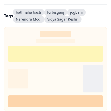
bathnaha basti
forbisganj
jogbani
Tags
Narendra Modi
Vidya Sagar Keshri