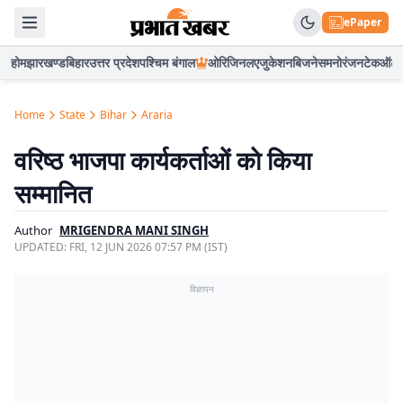
ePaper
होम
झारखण्ड
बिहार
उत्तर प्रदेश
पश्चिम बंगाल
ओरिजिनल
एजुकेशन
बिजनेस
मनोरंजन
टेक
ऑटो
Home
State
Bihar
Araria
वरिष्ठ भाजपा कार्यकर्ताओं काे किया
सम्मानित
Author
MRIGENDRA MANI SINGH
UPDATED:
FRI, 12 JUN 2026 07:57 PM (IST)
विज्ञापन