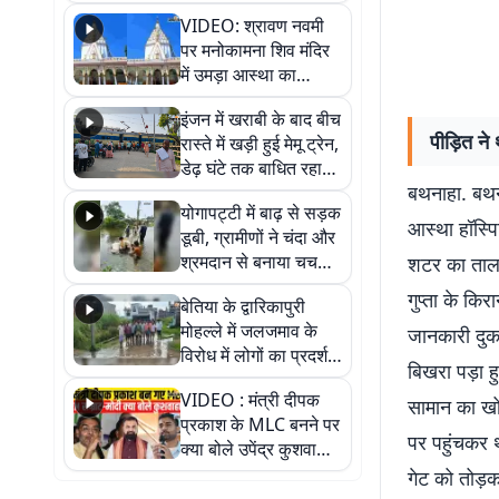
VIDEO: श्रावण नवमी
पर मनोकामना शिव मंदिर
में उमड़ा आस्था का
सैलाब, हर-हर महादेव के
इंजन में खराबी के बाद बीच
जयघोष से गूंजा परिसर
पीड़ित ने 
रास्ते में खड़ी हुई मेमू ट्रेन,
डेढ़ घंटे तक बाधित रहा
बथनाहा. बथन
आवागमन
योगापट्टी में बाढ़ से सड़क
आस्था हॉस्पि
डूबी, ग्रामीणों ने चंदा और
श्रमदान से बनाया चचरी
शटर का ताला
पुल
गुप्ता के कि
बेतिया के द्वारिकापुरी
मोहल्ले में जलजमाव के
जानकारी दुक
विरोध में लोगों का प्रदर्शन,
बिखरा पड़ा ह
स्थायी समाधान की मांग
VIDEO : मंत्री दीपक
सामान का खो
प्रकाश के MLC बनने पर
पर पहुंचकर थ
क्या बोले उपेंद्र कुशवाहा,
सुनिए
गेट को तोड़क