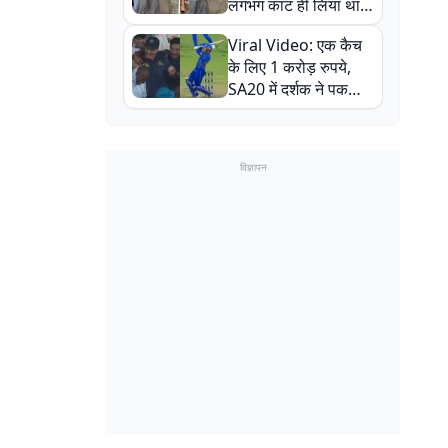
लगभग काट ही लिया था,
न्यूजीलैंड सीरीज से पहले
Viral Video: एक कैच
बाल-बाल बचे
के लिए 1 करोड़ रुपये,
SA20 में दर्शक ने पकड़ा
एक हाथ से गजब का कैच
विज्ञापन