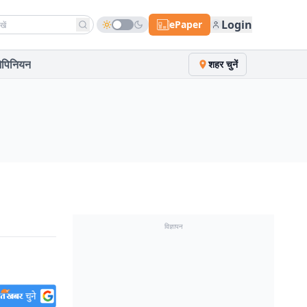
h news
Login
ePaper
पिनियन
शहर चुनें
विज्ञापन