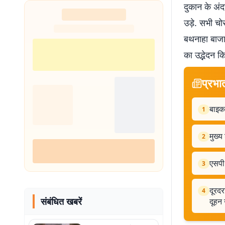
दुकान के अं
उड़े. सभी चोर
बथनाहा बाजार
का उद्भेदन क
प्रभा
बाइक 
1
मुख्य
2
एसपी 
3
दूरदर
4
संबंधित खबरें
दूहन न