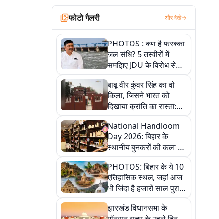
फोटो गैलरी
और देखें
PHOTOS : क्या है फरक्का
जल संधि? 5 तस्वीरों में
समझिए JDU के विरोध से
लेकर बिहार पर असर तक
बाबू वीर कुंवर सिंह का वो
पूरी कहानी
किला, जिसने भारत को
दिखाया क्रांति का रास्ता:
तस्वीरों में देखिए
National Handloom
Day 2026: बिहार के
स्थानीय बुनकरों की कला को
सलाम, तस्वीरों में देखें
PHOTOS: बिहार के ये 10
हस्तकरघा की समृद्ध परंपरा
ऐतिहासिक स्थल, जहां आज
भी जिंदा है हजारों साल पुराना
इतिहास, एक बार जरूर घूमिए
झारखंड विधानसभा के
मॉनसून सत्र के पहले दिन