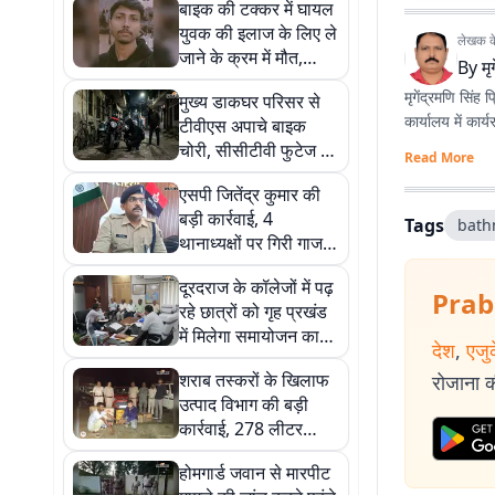
बाइक की टक्कर में घायल
युवक की इलाज के लिए ले
लेखक के 
जाने के क्रम में मौत,
By
मृ
परिजनों में कोहराम
मृगेंद्रमणि सिंह 
मुख्य डाकघर परिसर से
कार्यालय में कार
टीवीएस अपाचे बाइक
चोरी, सीसीटीवी फुटेज में
Read More
कैद हुआ चोर
एसपी जितेंद्र कुमार की
बड़ी कार्रवाई, 4
Tags
bath
थानाध्यक्षों पर गिरी गाज;
पुलिस महकमे में हड़कंप
दूरदराज के कॉलेजों में पढ़
Prab
रहे छात्रों को गृह प्रखंड
में मिलेगा समायोजन का
देश
,
एजु
मौका, डीएम विनोद दूहन ने
शराब तस्करों के खिलाफ
रोजाना की
दिए निर्देश
उत्पाद विभाग की बड़ी
कार्रवाई, 278 लीटर
विदेशी शराब व बीयर के
होमगार्ड जवान से मारपीट
साथ दो गिरफ्तार; 2