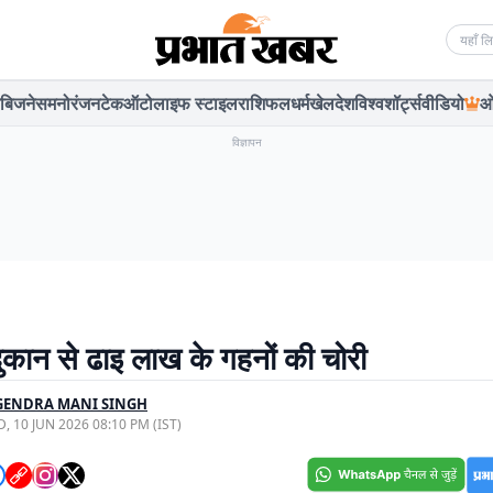
Searc
बिजनेस
मनोरंजन
टेक
ऑटो
लाइफ स्टाइल
राशिफल
धर्म
खेल
देश
विश्व
शॉर्ट्स
वीडियो
ओ
विज्ञापन
दुकान से ढाइ लाख के गहनों की चोरी
GENDRA MANI SINGH
, 10 JUN 2026 08:10 PM (IST)