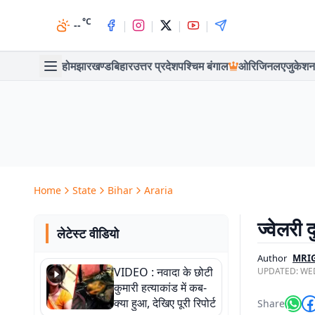
°C
|
|
|
|
--
होम
झारखण्ड
बिहार
उत्तर प्रदेश
पश्चिम बंगाल
ओरिजिनल
एजुकेशन
Home
State
Bihar
Araria
ज्वेलरी 
लेटेस्ट वीडियो
Author
MRI
VIDEO : नवादा के छोटी
UPDATED:
WED
कुमारी हत्याकांड में कब-
क्या हुआ, देखिए पूरी रिपोर्ट
Share