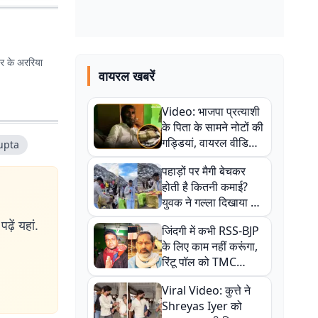
खबर के अररिया
वायरल खबरें
Video: भाजपा प्रत्याशी
के पिता के सामने नोटों की
गड्डियां, वायरल वीडियो
upta
से राजनीति में उबाल,
पहाड़ों पर मैगी बेचकर
अजित महतो बोले- TMC
होती है कितनी कमाई?
की गंदी चाल
युवक ने गल्ला दिखाया तो
नौकरी वालों के खड़े हो गए
ढ़ें यहां.
जिंदगी में कभी RSS-BJP
कान
के लिए काम नहीं करूंगा,
रिंटू पॉल को TMC
ऑफिस में ले जाकर पीटा,
Viral Video: कुत्ते ने
Video वायरल
Shreyas Iyer को