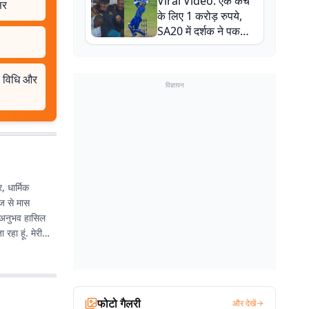
Viral Video: एक कैच
बाल-बाल बचे
सर
के लिए 1 करोड़ रुपये,
SA20 में दर्शक ने पकड़ा
एक हाथ से गजब का कैच
ही विधि और
विज्ञापन
, धार्मिक
ेज से मास
का अनुभव हासिल
हा हूं. मेरी
फोटो गैलरी
और देखें