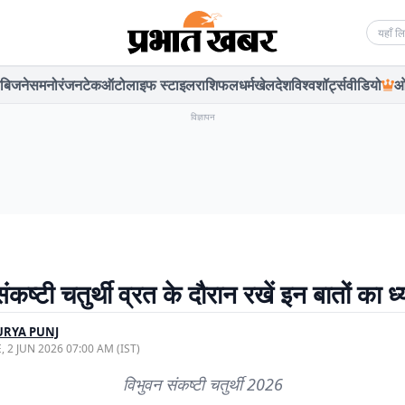
Searc
बिजनेस
मनोरंजन
टेक
ऑटो
लाइफ स्टाइल
राशिफल
धर्म
खेल
देश
विश्व
शॉर्ट्स
वीडियो
ओ
विज्ञापन
ंकष्टी चतुर्थी व्रत के दौरान रखें इन बातों का ध
URYA PUNJ
, 2 JUN 2026 07:00 AM (IST)
विभुवन संकष्टी चतुर्थी 2026