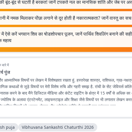
की बूंद-बूंद से घटती है बरकत! जानें टपकते नल का मानसिक शांति और जेब पर अ
पानी में नमक मिलाकर पोंछा लगाने से दूर होती है नकारात्मकता? जानें वास्तु का सच
में ऐसे करें भगवान शिव का षोडशोपचार पूजन, जानें पार्थिव शिवलिंग बनाने की स
िक महत्व
बारे में
र्य पुंज
 और आध्यात्मिक विषयों पर लेखन में विशेषज्ञता रखता हूं. हस्तरेखा शास्त्र, राशिफल, ग्रह-नक्षत्र
णिक कथाओं से जुड़े विषयों पर मेरी विशेष रुचि और गहरी समझ है. रांची के सेंट जेवियर्स कॉल
स्नातक करने के बाद मैंने डिजिटल मीडिया और कंटेंट राइटिंग के क्षेत्र में 15 वर्षों से अधिक 
 ज्योतिष के अलावा एंटरटेनमेंट, लाइफस्टाइल और शिक्षा जैसे विषयों पर भी लगातार लेखन करता र
कि जटिल विषयों को आसान, रोचक और भरोसेमंद तरीके से पाठकों तक पहुंचाया जाए.
sh puja
Vibhuvana Sankashti Chaturthi 2026