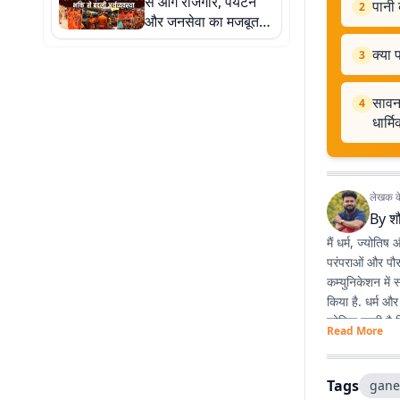
से आगे रोजगार, पर्यटन
दिए सख्त निर्देश
पानी 
2
और जनसेवा का मजबूत
केंद्र बना देवघर
क्या 
3
सावन 
4
धार्म
लेखक के 
By
शौ
मैं धर्म, ज्योतिष
परंपराओं और पौरा
कम्युनिकेशन में 
किया है. धर्म और
कोशिश रहती है 
Read More
Tags
gane