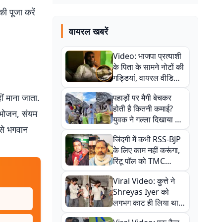
ी पूजा करें
वायरल खबरें
Video: भाजपा प्रत्याशी
के पिता के सामने नोटों की
गड्डियां, वायरल वीडियो
से राजनीति में उबाल,
हीं माना जाता.
पहाड़ों पर मैगी बेचकर
अजित महतो बोले- TMC
होती है कितनी कमाई?
की गंदी चाल
 भोजन, संयम
युवक ने गल्ला दिखाया तो
 से भगवान
नौकरी वालों के खड़े हो गए
जिंदगी में कभी RSS-BJP
कान
के लिए काम नहीं करूंगा,
रिंटू पॉल को TMC
ऑफिस में ले जाकर पीटा,
Viral Video: कुत्ते ने
Video वायरल
Shreyas Iyer को
लगभग काट ही लिया था,
न्यूजीलैंड सीरीज से पहले