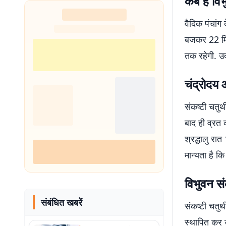
कब है विभ
शुरू
वैदिक पंचांग
बजकर 22 मिन
तक रहेगी. उ
चंद्रोदय 
संकष्टी चतुर्
बाद ही व्रत
श्रद्धालु रा
मान्यता है कि
विभुवन संक
संबंधित खबरें
संकष्टी चतुर
स्थापित कर उन