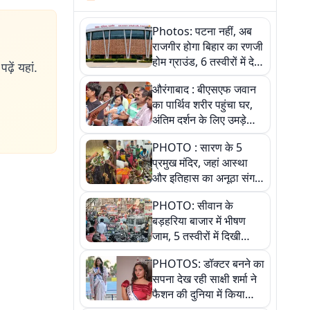
Photos: पटना नहीं, अब
राजगीर होगा बिहार का रणजी
होम ग्राउंड, 6 तस्वीरों में देखें
ढ़ें यहां.
नए स्टेडियम की पूरी कहानी
औरंगाबाद : बीएसएफ जवान
का पार्थिव शरीर पहुंचा घर,
अंतिम दर्शन के लिए उमड़े
लोग
PHOTO : सारण के 5
प्रमुख मंदिर, जहां आस्था
और इतिहास का अनूठा संगम,
तस्वीरों में जानिए
PHOTO: सीवान के
बड़हरिया बाजार में भीषण
जाम, 5 तस्वीरों में दिखी
अव्यवस्था
PHOTOS: डॉक्टर बनने का
सपना देख रही साक्षी शर्मा ने
फैशन की दुनिया में किया
कमाल,जानिए बेगूसराय की