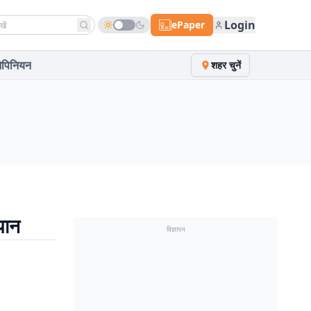
h news
Login
ePaper
पिनियन
शहर चुनें
्यान
विज्ञापन