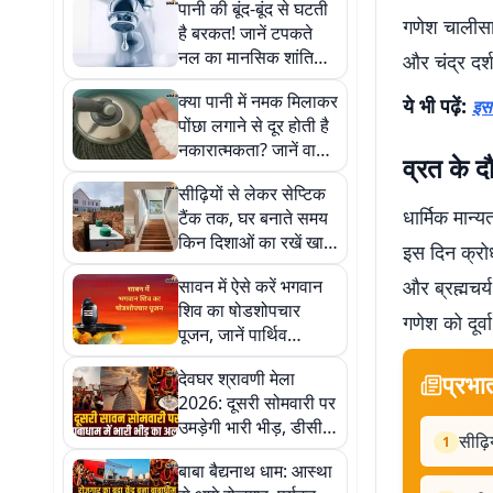
पानी की बूंद-बूंद से घटती
गणेश चालीसा 
है बरकत! जानें टपकते
नल का मानसिक शांति
और चंद्र दर्श
और जेब पर असर
क्या पानी में नमक मिलाकर
ये भी पढ़ें:
इस 
पोंछा लगाने से दूर होती है
नकारात्मकता? जानें वास्तु
व्रत के द
का सच
सीढ़ियों से लेकर सेप्टिक
धार्मिक मान्य
टैंक तक, घर बनाते समय
किन दिशाओं का रखें खास
इस दिन क्रो
ध्यान?
सावन में ऐसे करें भगवान
और ब्रह्मचर्
शिव का षोडशोपचार
गणेश को दूर्व
पूजन, जानें पार्थिव
शिवलिंग बनाने की सही
देवघर श्रावणी मेला
प्रभा
विधि और धार्मिक महत्व
2026: दूसरी सोमवारी पर
उमड़ेगी भारी भीड़, डीसी ने
सीढ़ि
1
रूट लाइनिंग, ट्रैफिक और
बाबा बैद्यनाथ धाम: आस्था
सुरक्षा व्यवस्था को लेकर