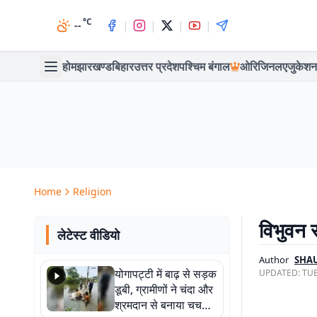
°C
|
|
|
|
--
होम
झारखण्ड
बिहार
उत्तर प्रदेश
पश्चिम बंगाल
ओरिजिनल
एजुकेशन
Home
Religion
विभुवन स
लेटेस्ट वीडियो
Author
SHA
योगापट्टी में बाढ़ से सड़क
UPDATED:
TUE
डूबी, ग्रामीणों ने चंदा और
श्रमदान से बनाया चचरी