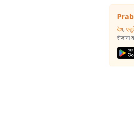
Prab
देश
,
एजु
रोजाना की