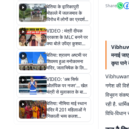
पुल
Share
बेतिया के द्वारिकापुरी
मोहल्ले में जलजमाव के
विरोध में लोगों का प्रदर्शन,
स्थायी समाधान की मांग
VIDEO : मंत्री दीपक
प्रकाश के MLC बनने पर
क्या बोले उपेंद्र कुशवाहा,
Vibhuwa
सुनिए
मनाई जाएग
बेतिया: श्रावण अष्टमी पर
शिवमय हुआ मनोकामना
कृपा पाने
मंदिर, जलाभिषेक के लिए
लगी लंबी कतारें
Vibhuwan Sa
VIDEO: 'अब सिर्फ
गणेश की विशेष
ओलंपिक पर नजर'... खेल
मंत्री से मुलाकात के बाद
विभुवन संकष्
जैसमीन लंबोरिया का बड़ा
बेतिया: नीमिया माई स्थान
रही है. धार्म
बयान
मंदिर में 201 महिलाओं ने
विधि-विधान स
निकाली भव्य कलश
शोभायात्रा, शिवलिंग
प्राण-प्रतिष्ठा महोत्सव