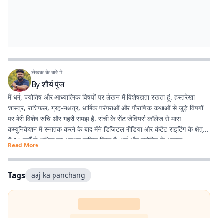
लेखक के बारे में
By
शौर्य पुंज
मैं धर्म, ज्योतिष और आध्यात्मिक विषयों पर लेखन में विशेषज्ञता रखता हूं. हस्तरेखा
शास्त्र, राशिफल, ग्रह-नक्षत्र, धार्मिक परंपराओं और पौराणिक कथाओं से जुड़े विषयों
पर मेरी विशेष रुचि और गहरी समझ है. रांची के सेंट जेवियर्स कॉलेज से मास
कम्युनिकेशन में स्नातक करने के बाद मैंने डिजिटल मीडिया और कंटेंट राइटिंग के क्षेत्र
में 15 वर्षों से अधिक का अनुभव हासिल किया है. धर्म और ज्योतिष के अलावा
Read More
एंटरटेनमेंट, लाइफस्टाइल और शिक्षा जैसे विषयों पर भी लगातार लेखन करता रहा हूं.
मेरी कोशिश रहती है कि जटिल विषयों को आसान, रोचक और भरोसेमंद तरीके से पाठकों
तक पहुंचाया जाए.
Tags
aaj ka panchang