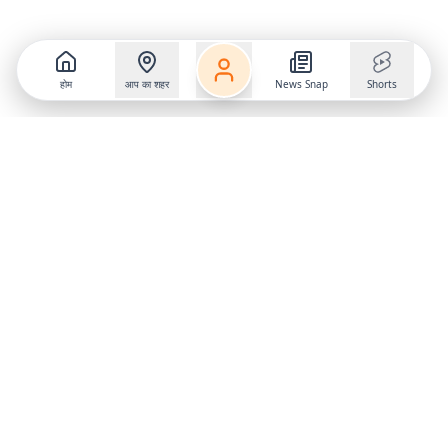
होम
आप का शहर
News Snap
Shorts
Follow us on
X
Download Mobile App
State
›
Jharkhand
›
Hindi News
Gumla News