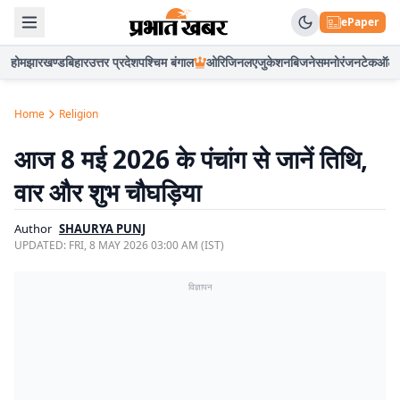
ePaper
होम
झारखण्ड
बिहार
उत्तर प्रदेश
पश्चिम बंगाल
ओरिजिनल
एजुकेशन
बिजनेस
मनोरंजन
टेक
ऑटो
Home
Religion
आज 8 मई 2026 के पंचांग से जानें तिथि,
वार और शुभ चौघड़िया
Author
SHAURYA PUNJ
UPDATED:
FRI, 8 MAY 2026 03:00 AM (IST)
विज्ञापन