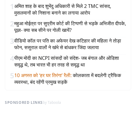
1
अमित शाह के बाद शुभेंदु अधिकारी से मिले 2 TMC सांसद,
मुसलमानों को निशाना बनाने का लगाया आरोप
2
महुआ मोईत्रा पर सुप्रीम कोर्ट की टिप्पणी से भड़के अभिजीत दीपके,
पूछा- क्या सब सीने पर गोली खायें?
3
वीडियो कॉल पर पति का अफेयर देख कटिहार की महिला ने तोड़ा
फोन, ससुराल वालों ने खंभे से बांधकर जिंदा जलाया
4
पीएम मोदी का NCPI सांसदों को संदेश- जब बंगाल और ओडिशा
समृद्ध थे, तब भारत भी हर तरह से समृद्ध था
5
10 अगस्त को ‘हर घर तिरंगा’ रैली
:
कोलकाता में बदलेगी ट्रैफिक
व्यवस्था, बंद रहेंगी प्रमुख सड़कें
SPONSORED LINKS
by Taboola