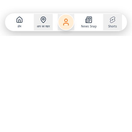
होम
आप का शहर
News Snap
Shorts
Follow us on
X
Download Mobile App
State
›
Jharkhand
›
Hindi News
Gumla News