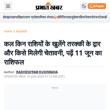
ePaper
होम
झारखण्ड
बिहार
उत्तर प्रदेश
पश्चिम बंगाल
ओरिजिनल
एजुकेशन
बिजनेस
मनोरंजन
टेक
ऑटो
Home
Rashifal
कल किन राशियों के खुलेंगे तरक्की के द्वार
और किसे मिलेगी चेतावनी, पढ़ें 11 जून का
राशिफल
Author
RADHESHYAM KUSHWAHA
UPDATED:
WED, 10 JUN 2026 01:13 PM (IST)
विज्ञापन