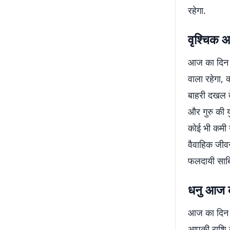
रहेगा.
वृश्चिक
आज का दिन आ
वाला रहेगा, क
बाहरी दखल द
और गुरु की य
कोई भी कमी न
वैवाहिक जीव
फलदायी साबि
धनु आज 
आज का दिन आ
आपकी राशि के 