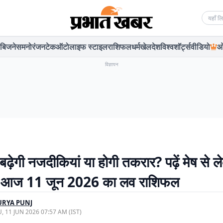
Searc
बिजनेस
मनोरंजन
टेक
ऑटो
लाइफ स्टाइल
राशिफल
धर्म
खेल
देश
विश्व
शॉर्ट्स
वीडियो
ओ
विज्ञापन
में बढ़ेगी नजदीकियां या होगी तकरार? पढ़ें मेष से
ा आज 11 जून 2026 का लव राशिफल
URYA PUNJ
, 11 JUN 2026 07:57 AM (IST)