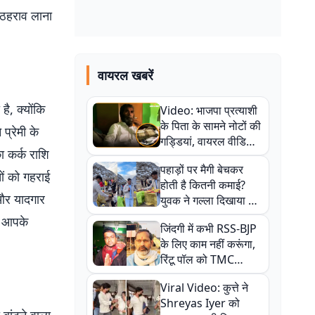
 ठहराव लाना
वायरल खबरें
ै, क्योंकि
Video: भाजपा प्रत्याशी
के पिता के सामने नोटों की
प्रेमी के
गड्डियां, वायरल वीडियो
ा कर्क राशि
से राजनीति में उबाल,
पहाड़ों पर मैगी बेचकर
अजित महतो बोले- TMC
ों को गहराई
होती है कितनी कमाई?
की गंदी चाल
 और यादगार
युवक ने गल्ला दिखाया तो
नौकरी वालों के खड़े हो गए
े आपके
जिंदगी में कभी RSS-BJP
कान
के लिए काम नहीं करूंगा,
रिंटू पॉल को TMC
ऑफिस में ले जाकर पीटा,
Viral Video: कुत्ते ने
Video वायरल
Shreyas Iyer को