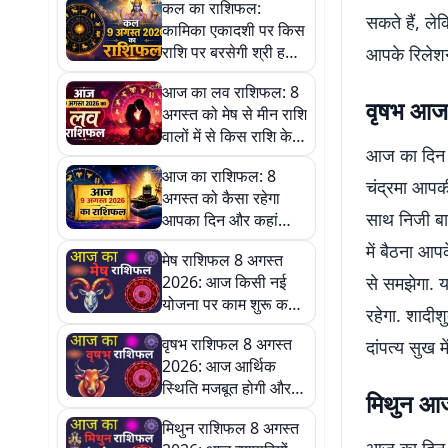
कल का राशिफल:
सकते हैं, ल
कामिका एकादशी पर किस
राशि पर बरसेगी श्री हरि
आपके रिलेशन
की कृपा और किसे रहना
आज का लव राशिफल: 8
होगा सावधान
वृषभ आज
अगस्त को मेष से मीन राशि
वालों में से किस राशि के
आज का दिन आ
रिश्तों में घुलेगी मिठास और
आज का राशिफल: 8
किसकी होगी नई शुरुआत!
चंद्रमा आपकी 
अगस्त को कैसा रहेगा
साथ निजी बात
आपका दिन और कहां
मिलेंगे सफलता के नए
में बैठना आप
मेष राशिफल 8 अगस्त
अवसर
2026: आज किसी नई
से समझेगा. 
योजना पर काम शुरू कर
रहेगा. शादी
सकते हैं
वृषभ राशिफल 8 अगस्त
दांपत्य सुख मे
2026: आज आर्थिक
स्थिति मजबूत होगी और
मिथुन आ
आय के नए स्रोत भी बन
मिथुन राशिफल 8 अगस्त
सकते हैं