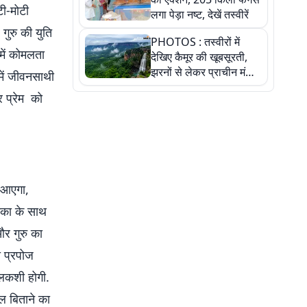
टी-मोटी
लगा पेड़ा नष्ट, देखें तस्वीरें
ुरु की युति
PHOTOS : तस्वीरों में
में कोमलता
देखिए कैमूर की खूबसूरती,
झरनों से लेकर प्राचीन मंदिरों
में जीवनसाथी
तक प्रकृति और आस्था का
 प्रेम को
अद्भुत संगम
 आएगा,
मिका के साथ
और गुरु का
ो प्रपोज
िलकशी होगी.
ल बिताने का