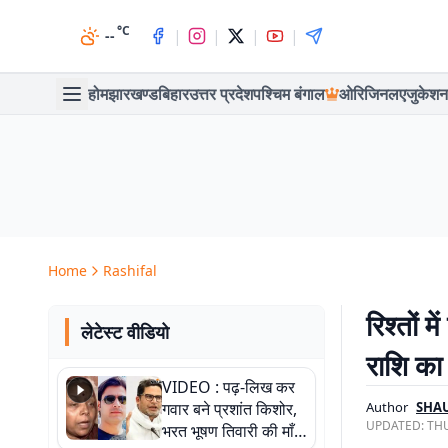
°C
|
|
|
|
--
होम
झारखण्ड
बिहार
उत्तर प्रदेश
पश्चिम बंगाल
ओरिजिनल
एजुकेशन
Home
Rashifal
रिश्तों 
लेटेस्ट वीडियो
राशि क
VIDEO : पढ़-लिख कर
गवार बने प्रशांत किशोर,
Author
SHA
UPDATED:
THU
भरत भूषण तिवारी की माँ ने