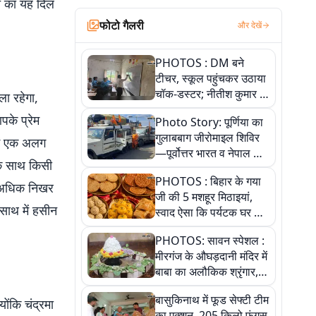
च का यह दिल
फोटो गैलरी
और देखें
PHOTOS : DM बने
टीचर, स्कूल पहुंचकर उठाया
चॉक-डस्टर; नीतीश कुमार के
ा रहेगा,
इस चहेते अधिकारी को
पके प्रेम
Photo Story: पूर्णिया का
जानिए
गुलाबबाग जीरोमाइल शिविर
में एक अलग
—पूर्वोत्तर भारत व नेपाल के
के साथ किसी
कांवरियों का प्रमुख सेवा धाम
PHOTOS : बिहार के गया
ी अधिक निखर
जी की 5 मशहूर मिठाइयां,
साथ में हसीन
स्वाद ऐसा कि पर्यटक घर ले
जाना नहीं भूलते, तस्वीरों में
PHOTOS: सावन स्पेशल :
देखें
मीरगंज के औघड़दानी मंदिर में
बाबा का अलौकिक श्रृंगार,
तस्वीरों में देखें महादेव के कई
बासुकिनाथ में फूड सेफ्टी टीम
मनमोहक स्वरूप
ंकि चंद्रमा
का एक्शन, 205 किलो फंगस