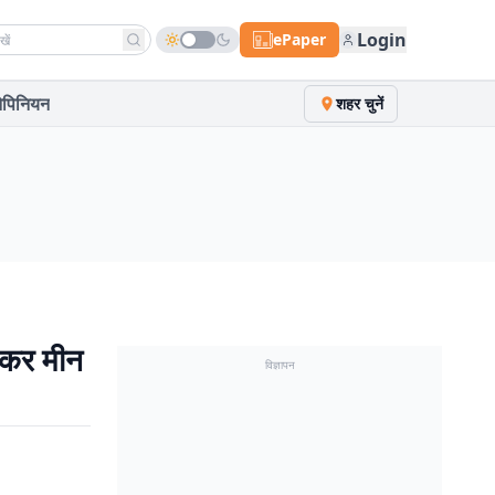
h news
Login
ePaper
पिनियन
शहर चुनें
 लेकर मीन
विज्ञापन