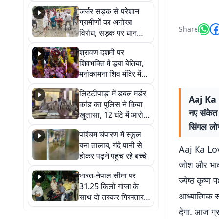
कहा नहीं थी उम्मीद, बेटा
जर्जर सड़क से परेशान
था तो किसी को बोलने की
ग्रामीणों का अनोखा
नहीं थी हिम्मत
Share
विरोध, सड़क पर धान
रोपकर और खाद डालकर
श्रावण दशमी पर
जताया आक्रोश
शिवभक्ति में डूबा बेतिया,
मनोकामना शिव मंदिर में
हुआ भव्य श्रृंगार
लिट्टीपाड़ा में डबल मर्डर
Aaj Ka 
कांड का पुलिस ने किया
नए संकेत 
खुलासा, 12 घंटे में आरोपी
गिरफ्तार
सिंगल लोग
पश्चिम चंपारण में स्कूल
बना तालाब, गंदे पानी से
Aaj Ka Lo
होकर पढ़ने पहुंच रहे बच्चे
जोश और भावन
भारत-नेपाल सीमा पर
ज्येष्ठ कृष्
31.25 किलो गांजा के
आध्यात्मिक र
साथ दो तस्कर गिरफ्तार,
नेपाली नंबर की बाइक
देगा. आज ग्रह
जब्त