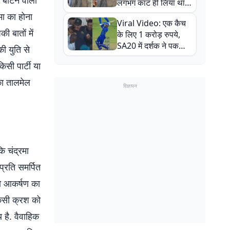
ांटने वाला
लगभग काट ही लिया था,
न्यूजीलैंड सीरीज से पहले
रमा का होना
Viral Video: एक कैच
बाल-बाल बचे
ी बातों में
के लिए 1 करोड़ रुपये,
SA20 में दर्शक ने पकड़ा
ी युति से
एक हाथ से गजब का कैच
सी पार्टी या
का तालमेल
विज्ञापन
 चंद्रमा
प्रति समर्पित
को आकर्षण का
किसी क्रश को
 है. वैवाहिक