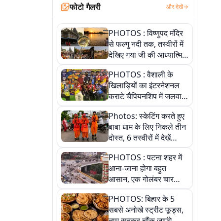
फोटो गैलरी
और देखें
PHOTOS : विष्णुपद मंदिर
से फल्गु नदी तक, तस्वीरों में
देखिए गया जी की आध्यात्मिक
पहचान
PHOTOS : वैशाली के
खिलाड़ियों का इंटरनेशनल
कराटे चैंपियनशिप में जलवा,
जीते 9 पदक, पांच तस्वीर से
Photos: स्केटिंग करते हुए
देखिए पूरा खेल
बाबा धाम के लिए निकले तीन
दोस्त, 6 तस्वीरों में देखें
आस्था और जुनून की कहानी
PHOTOS : पटना शहर में
आना-जाना होगा बहुत
आसान, एक गोलंबर चार
फ्लाईओवर को जोड़ेगा
PHOTOS: बिहार के 5
सबसे अनोखे स्ट्रीट फूड्स,
नाम सुनकर चौंक जाएंगे