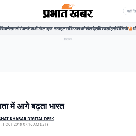
Searc
बिजनेस
मनोरंजन
टेक
ऑटो
लाइफ स्टाइल
राशिफल
धर्म
खेल
देश
विश्व
शॉर्ट्स
वीडियो
ओ
विज्ञापन
्षता में आगे बढ़ता भारत
HAT KHABAR DIGITAL DESK
, 1 OCT 2019 07:16 AM (IST)