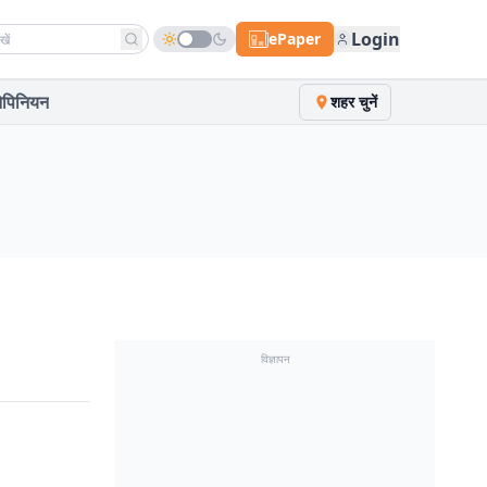
h news
Login
ePaper
पिनियन
शहर चुनें
विज्ञापन