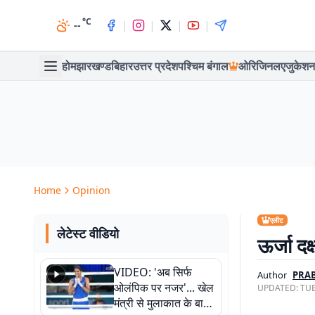
°C
|
|
|
|
--
होम
झारखण्ड
बिहार
उत्तर प्रदेश
पश्चिम बंगाल
ओरिजिनल
एजुकेशन
Home
Opinion
एलीट
लेटेस्ट वीडियो
ऊर्जा दक
VIDEO: 'अब सिर्फ
Author
PRAB
ओलंपिक पर नजर'... खेल
UPDATED:
TUE
मंत्री से मुलाकात के बाद