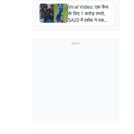
न्यूजीलैंड सीरीज से पहले
Viral Video: एक कैच
बाल-बाल बचे
के लिए 1 करोड़ रुपये,
SA20 में दर्शक ने पकड़ा
एक हाथ से गजब का कैच
विज्ञापन