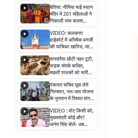
जैसमीन लंबोरिया का बड़ा
बेतिया: नीमिया माई स्थान
बयान
मंदिर में 201 महिलाओं ने
निकाली भव्य कलश
शोभायात्रा, शिवलिंग
VIDEO: कलकत्ता
प्राण-प्रतिष्ठा महोत्सव
हाईकोर्ट में अभिषेक बनर्जी
शुरू
की याचिका खारिज, जानें
क्या है पूरा मामला
सनसरैया छोटी नहर टूटी,
सड़क संपर्क बाधित,
मछली पालकों को भारी
नुकसान
पंचायत सचिव घूस लेते
गिरफ्तार, नल-जल योजना
के भुगतान में रिश्वत मांगना
पड़ा भारी
VIDEO : वोट किसी को,
मुख्यमंत्री कोई और?
अनंत सिंह बोले- अब
जनता हर चुनाव में देगी
जवाब