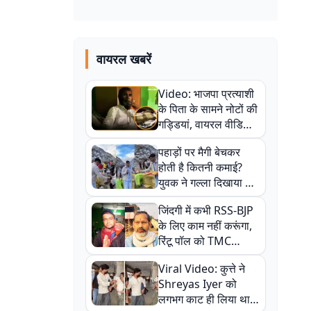
वायरल खबरें
Video: भाजपा प्रत्याशी
के पिता के सामने नोटों की
गड्डियां, वायरल वीडियो
से राजनीति में उबाल,
पहाड़ों पर मैगी बेचकर
अजित महतो बोले- TMC
होती है कितनी कमाई?
की गंदी चाल
युवक ने गल्ला दिखाया तो
नौकरी वालों के खड़े हो गए
जिंदगी में कभी RSS-BJP
कान
के लिए काम नहीं करूंगा,
रिंटू पॉल को TMC
ऑफिस में ले जाकर पीटा,
Viral Video: कुत्ते ने
Video वायरल
Shreyas Iyer को
लगभग काट ही लिया था,