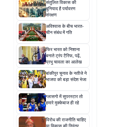
संतुलित विकास की
बुनियाद है पर्यावरण
संरक्षण
अविश्वास के बीच भारत-
चीन संबंध में गति
फिर भारत को निशाना
बनाते ट्रंप टैरिफ, पढ़ें,
प्रभु चावला का आलेख
बांकीपुर चुनाव के नतीजे ने
भाजपा को बड़ा संदेश भेजा
ग्लासगो में सुपरस्टार तो
हमारे मुक्केबाज ही रहे
विरोध की राजनीति चाहिए
या विकास की निरंतर