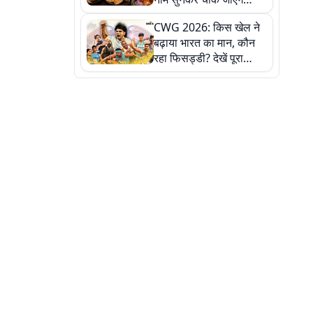
लेकिन स्वाद ऐसा कि बार-बार
CWG 2026: किस खेल ने
खाने का करेगा मन
बढ़ाया भारत का मान, कौन
रहा फिसड्डी? देखें पूरा
रिपोर्ट कार्ड