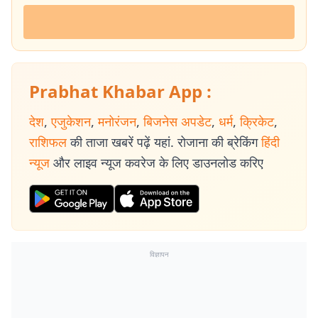
Prabhat Khabar App :
देश
,
एजुकेशन
,
मनोरंजन
,
बिजनेस अपडेट
,
धर्म
,
क्रिकेट
,
राशिफल
की ताजा खबरें पढ़ें यहां. रोजाना की ब्रेकिंग
हिंदी
न्यूज
और लाइव न्यूज कवरेज के लिए डाउनलोड करिए
विज्ञापन