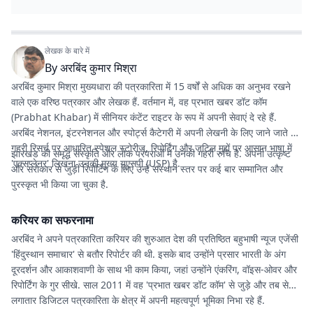
लेखक के बारे में
By
अरबिंद कुमार मिश्रा
अरबिंद कुमार मिश्रा मुख्यधारा की पत्रकारिता में 15 वर्षों से अधिक का अनुभव रखने
वाले एक वरिष्ठ पत्रकार और लेखक हैं. वर्तमान में, वह
प्रभात खबर डॉट कॉम
(Prabhat Khabar) में सीनियर कंटेंट राइटर के रूप में अपनी सेवाएं दे रहे हैं.
अरबिंद नेशनल, इंटरनेशनल और स्पोर्ट्स कैटेगरी में अपनी लेखनी के लिए जाने जाते हैं.
गहरी रिसर्च पर आधारित स्पेशल स्टोरीज, रिपोर्टिंग और जटिल मुद्दों पर आसान भाषा में
झारखंड की समृद्ध संस्कृति और लोक परंपराओं में उनकी गहरी रुचि है. अपनी उत्कृष्ट
'एक्सप्लेनर' लिखना उनकी मुख्य यूएसपी (USP) है.
और सरोकार से जुड़ी रिपोर्टिंग के लिए उन्हें संस्थान स्तर पर कई बार सम्मानित और
पुरस्कृत भी किया जा चुका है.
करियर का सफरनामा
अरबिंद ने अपने पत्रकारिता करियर की शुरुआत देश की प्रतिष्ठित बहुभाषी न्यूज एजेंसी
'हिंदुस्थान समाचार' से बतौर रिपोर्टर की थी. इसके बाद उन्होंने प्रसार भारती के अंग
दूरदर्शन और आकाशवाणी के साथ भी काम किया, जहां उन्होंने एंकरिंग, वॉइस-ओवर और
रिपोर्टिंग के गुर सीखे. साल 2011 में वह 'प्रभात खबर डॉट कॉम' से जुड़े और तब से
लगातार डिजिटल पत्रकारिता के क्षेत्र में अपनी महत्वपूर्ण भूमिका निभा रहे हैं.