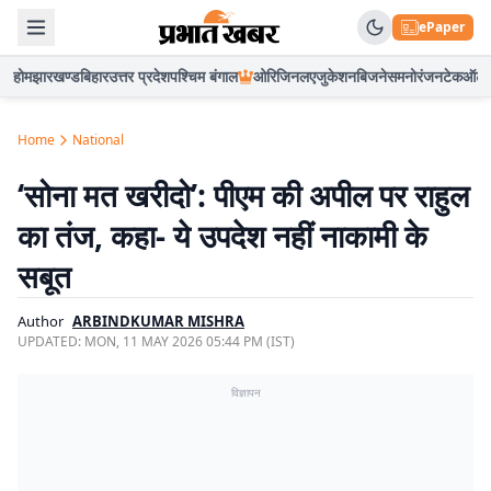
ePaper
होम
झारखण्ड
बिहार
उत्तर प्रदेश
पश्चिम बंगाल
ओरिजिनल
एजुकेशन
बिजनेस
मनोरंजन
टेक
ऑटो
Home
National
‘सोना मत खरीदो’: पीएम की अपील पर राहुल
का तंज, कहा- ये उपदेश नहीं नाकामी के
सबूत
Author
ARBINDKUMAR MISHRA
UPDATED:
MON, 11 MAY 2026 05:44 PM (IST)
विज्ञापन