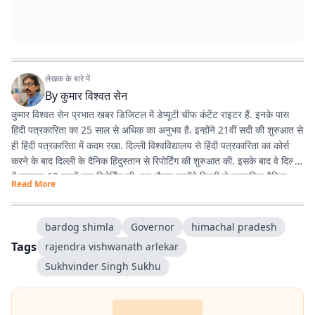
लेखक के बारे में
By
कुमार विश्वत सेन
कुमार विश्वत सेन प्रभात खबर डिजिटल में डेप्यूटी चीफ कंटेंट राइटर हैं. इनके पास
हिंदी पत्रकारिता का 25 साल से अधिक का अनुभव है. इन्होंने 21वीं सदी की शुरुआत से
ही हिंदी पत्रकारिता में कदम रखा. दिल्ली विश्वविद्यालय से हिंदी पत्रकारिता का कोर्स
करने के बाद दिल्ली के दैनिक हिंदुस्तान से रिपोर्टिंग की शुरुआत की. इसके बाद वे दिल्ली
में लगातार 12 सालों तक रिपोर्टिंग की. इस दौरान उन्होंने दिल्ली से प्रकाशित दैनिक
Read More
हिंदुस्तान दैनिक जागरण, देशबंधु जैसे प्रतिष्ठित अखबारों के साथ कई साप्ताहिक
अखबारों के लिए भी रिपोर्टिंग की. 2013 में वे प्रभात खबर आए. तब से वे प्रिंट मीडिया
के साथ फिलहाल पिछले 10 सालों से प्रभात खबर डिजिटल में अपनी सेवाएं दे रहे हैं.
bardog shimla
Governor
himachal pradesh
इन्होंने अपने करियर के शुरुआती दिनों में ही राजस्थान में होने वाली हिंदी पत्रकारिता के
Tags
rajendra vishwanath arlekar
300 साल के इतिहास पर एक पुस्तक 'नित नए आयाम की खोज: राजस्थानी
Sukhvinder Singh Sukhu
पत्रकारिता' की रचना की. इनकी कई कहानियां देश के विभिन्न पत्र-पत्रिकाओं में
प्रकाशित हुई हैं.