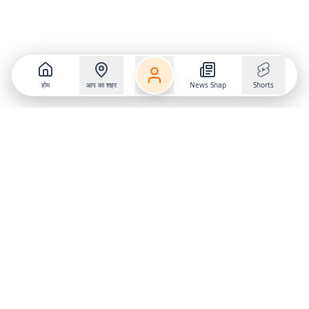
होम
आप का शहर
News Snap
Shorts
Follow us on
X
Download Mobile App
State
›
Jharkhand
›