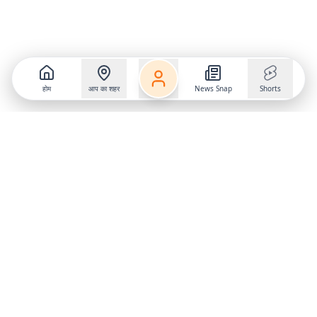
होम
आप का शहर
News Snap
Shorts
Follow us on
X
Download Mobile App
State
›
Jharkhand
›