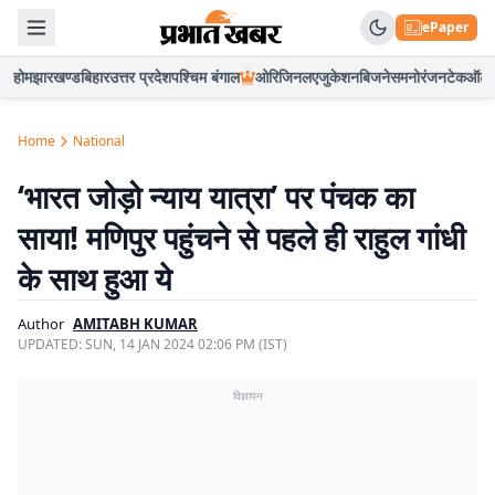
ePaper
होम
झारखण्ड
बिहार
उत्तर प्रदेश
पश्चिम बंगाल
ओरिजिनल
एजुकेशन
बिजनेस
मनोरंजन
टेक
ऑटो
Home
National
‘भारत जोड़ो न्याय यात्रा’ पर पंचक का
साया! मणिपुर पहुंचने से पहले ही राहुल गांधी
के साथ हुआ ये
Author
AMITABH KUMAR
UPDATED:
SUN, 14 JAN 2024 02:06 PM (IST)
विज्ञापन