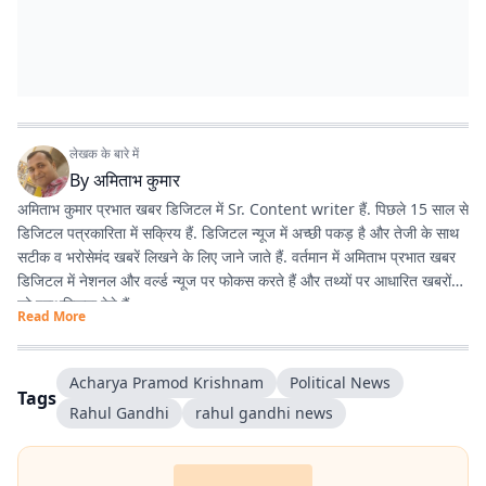
लेखक के बारे में
By
अमिताभ कुमार
अमिताभ कुमार प्रभात खबर डिजिटल में Sr. Content writer हैं. पिछले 15 साल से
डिजिटल पत्रकारिता में सक्रिय हैं. डिजिटल न्यूज में अच्छी पकड़ है और तेजी के साथ
सटीक व भरोसेमंद खबरें लिखने के लिए जाने जाते हैं. वर्तमान में अमिताभ प्रभात खबर
डिजिटल में नेशनल और वर्ल्ड न्यूज पर फोकस करते हैं और तथ्यों पर आधारित खबरों
को प्राथमिकता देते हैं.
Read More
अमिताभ 1 अप्रैल 2011 से प्रभात खबर से जुड़े और शुरुआत से ही डिजिटल
पत्रकारिता में सक्रिय रहे. खबरों को आसान, रोचक और आम लोगों की भाषा में पेश
Acharya Pramod Krishnam
Political News
Tags
करना इनकी खासियत है. डिजिटल के साथ-साथ प्रिंट के लिए भी कई अहम रिपोर्ट कीं.
Rahul Gandhi
rahul gandhi news
खासकर ‘पंचायतनामा’ के लिए गांवों में जाकर की गई ग्रामीण रिपोर्टिंग करियर का यादगार
अनुभव है.