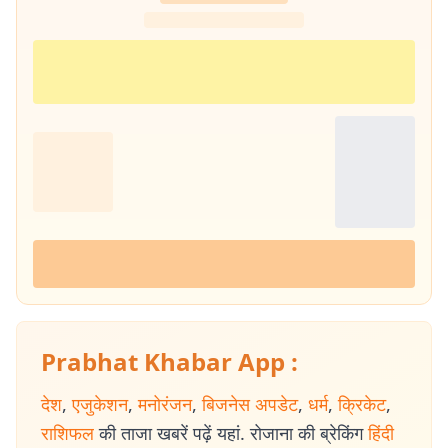
प्रभात खबर से जुड़ने के बाद कई बड़े चुनाव कवर करने का अनुभव मिला. 2014,
2019 और 2024 के लोकसभा चुनाव के साथ-साथ झारखंड विधानसभा चुनावों
(2014, 2019 और 2024) की भी ग्राउंड रिपोर्टिंग की है. चुनावी माहौल, जनता के मुद्दे
और राजनीतिक हलचल को करीब से समझना रिपोर्टिंग की खास पहचान रही है. 📩
संपर्क :
amitabh.kumar@prabhatkhabar.in
Prabhat Khabar App :
देश
,
एजुकेशन
,
मनोरंजन
,
बिजनेस अपडेट
,
धर्म
,
क्रिकेट
,
राशिफल
की ताजा खबरें पढ़ें यहां. रोजाना की ब्रेकिंग
हिंदी