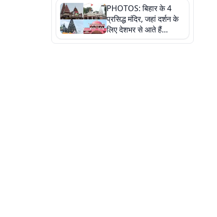
PHOTOS: बिहार के 4
की कहानी, तस्वीरों में देखिए
प्रसिद्ध मंदिर, जहां दर्शन के
लिए देशभर से आते हैं
श्रद्धालु, जानिए इनकी
खासियत