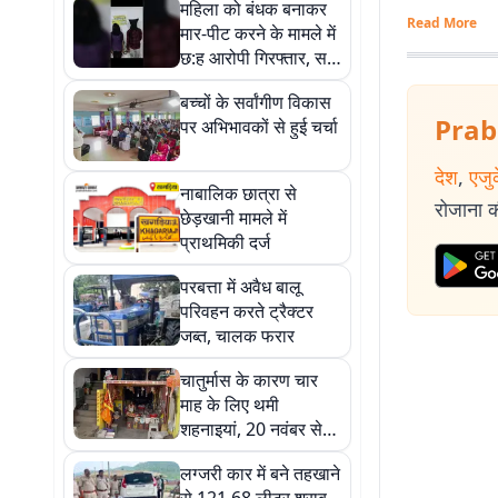
महिला को बंधक बनाकर
Read More
मार-पीट करने के मामले में
छ:ह आरोपी गिरफ्तार, सभी
भेजे गए जेल
बच्चों के सर्वांगीण विकास
Prab
पर अभिभावकों से हुई चर्चा
देश
,
एजु
नाबालिक छात्रा से
रोजाना की
छेड़खानी मामले में
प्राथमिकी दर्ज
परबत्ता में अवैध बालू
परिवहन करते ट्रैक्टर
जब्त, चालक फरार
चातुर्मास के कारण चार
माह के लिए थमी
शहनाइयां, 20 नवंबर से
फिर गूंजेंगे विवाह के मंगल
लग्जरी कार में बने तहखाने
गीत