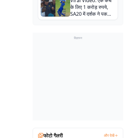
Viral Video: एक कैच
बाल-बाल बचे
के लिए 1 करोड़ रुपये,
SA20 में दर्शक ने पकड़ा
एक हाथ से गजब का कैच
विज्ञापन
फोटो गैलरी
और देखें