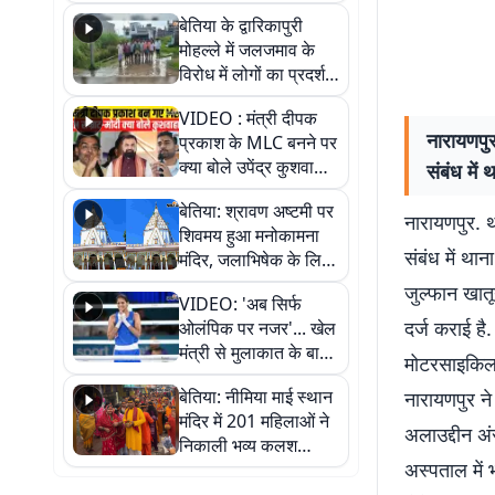
पुल
बेतिया के द्वारिकापुरी
मोहल्ले में जलजमाव के
विरोध में लोगों का प्रदर्शन,
स्थायी समाधान की मांग
VIDEO : मंत्री दीपक
नारायणपुर
प्रकाश के MLC बनने पर
क्या बोले उपेंद्र कुशवाहा,
संबंध मे
सुनिए
बेतिया: श्रावण अष्टमी पर
नारायणपुर. थ
शिवमय हुआ मनोकामना
संबंध में थ
मंदिर, जलाभिषेक के लिए
लगी लंबी कतारें
जुल्फान खातू
VIDEO: 'अब सिर्फ
दर्ज कराई है
ओलंपिक पर नजर'... खेल
मंत्री से मुलाकात के बाद
मोटरसाइकिल च
जैसमीन लंबोरिया का बड़ा
बेतिया: नीमिया माई स्थान
नारायणपुर ने
बयान
मंदिर में 201 महिलाओं ने
अलाउद्दीन अं
निकाली भव्य कलश
अस्पताल में 
शोभायात्रा, शिवलिंग
प्राण-प्रतिष्ठा महोत्सव