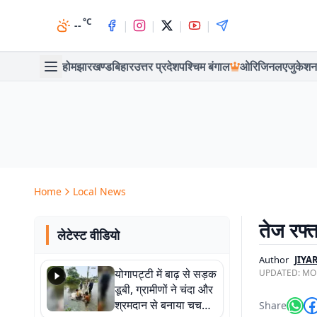
°C
|
|
|
|
--
होम
झारखण्ड
बिहार
उत्तर प्रदेश
पश्चिम बंगाल
ओरिजिनल
एजुकेशन
Home
Local News
तेज रफ्
लेटेस्ट वीडियो
Author
JIY
योगापट्टी में बाढ़ से सड़क
UPDATED:
MON
डूबी, ग्रामीणों ने चंदा और
श्रमदान से बनाया चचरी
Share