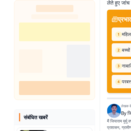
लेते हुए जां
शुरू
प्रभा
महिला
1
बच्चो
2
नाबाल
3
परबत्
4
लेखक के 
By
जि
संबंधित खबरें
मैं जियाराम मुर्मू
प्रशासन, ग्रामी