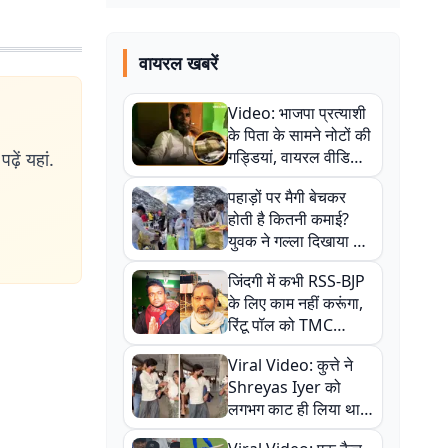
वायरल खबरें
Video: भाजपा प्रत्याशी
के पिता के सामने नोटों की
गड्डियां, वायरल वीडियो
ढ़ें यहां.
से राजनीति में उबाल,
पहाड़ों पर मैगी बेचकर
अजित महतो बोले- TMC
होती है कितनी कमाई?
की गंदी चाल
युवक ने गल्ला दिखाया तो
नौकरी वालों के खड़े हो गए
जिंदगी में कभी RSS-BJP
कान
के लिए काम नहीं करूंगा,
रिंटू पॉल को TMC
ऑफिस में ले जाकर पीटा,
Viral Video: कुत्ते ने
Video वायरल
Shreyas Iyer को
लगभग काट ही लिया था,
न्यूजीलैंड सीरीज से पहले