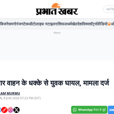
Searc
बिजनेस
मनोरंजन
टेक
ऑटो
लाइफ स्टाइल
राशिफल
धर्म
खेल
देश
विश्व
शॉर्ट्स
वीडियो
ओ
विज्ञापन
तार वाहन के धक्के से युवक घायल, मामला दर्ज
ARAM MURMU
, 8 JUN 2026 07:23 PM (IST)