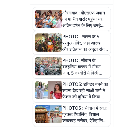
औरंगाबाद : बीएसएफ जवान
का पार्थिव शरीर पहुंचा घर,
अंतिम दर्शन के लिए उमड़े
लोग
PHOTO : सारण के 5
प्रमुख मंदिर, जहां आस्था
और इतिहास का अनूठा संगम,
तस्वीरों में जानिए
PHOTO: सीवान के
बड़हरिया बाजार में भीषण
जाम, 5 तस्वीरों में दिखी
अव्यवस्था
PHOTOS: डॉक्टर बनने का
सपना देख रही साक्षी शर्मा ने
फैशन की दुनिया में किया
कमाल,जानिए बेगूसराय की
PHOTOS : सीवान में स्वत:
बेटी ने कैसे दी अपने सपनों
प्रकट शिवलिंग, विशाल
को उड़ान
कमलदह सरोवर, ऐतिहासिक
महेंद्रनाथ मंदिर और घंटाघर