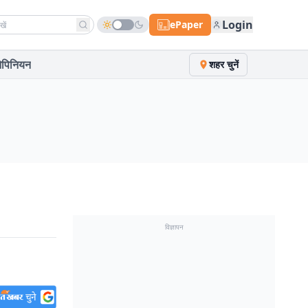
h news
Login
ePaper
पिनियन
शहर चुनें
विज्ञापन