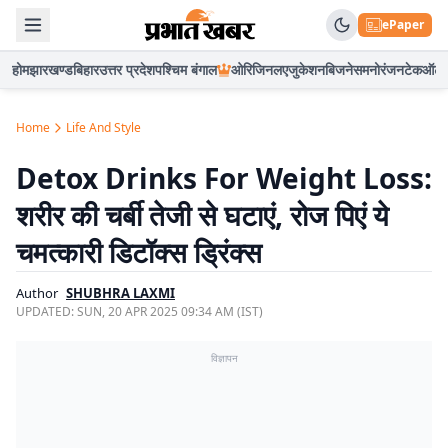
ePaper
होम
झारखण्ड
बिहार
उत्तर प्रदेश
पश्चिम बंगाल
ओरिजिनल
एजुकेशन
बिजनेस
मनोरंजन
टेक
ऑटो
Home
Life And Style
Detox Drinks For Weight Loss:
शरीर की चर्बी तेजी से घटाएं, रोज पिएं ये
चमत्कारी डिटॉक्स ड्रिंक्स
Author
SHUBHRA LAXMI
UPDATED:
SUN, 20 APR 2025 09:34 AM (IST)
विज्ञापन