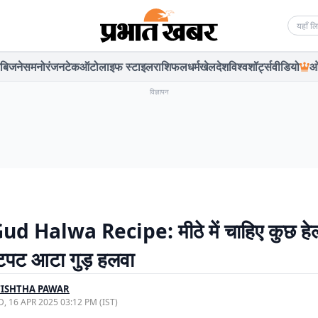
Searc
बिजनेस
मनोरंजन
टेक
ऑटो
लाइफ स्टाइल
राशिफल
धर्म
खेल
देश
विश्व
शॉर्ट्स
वीडियो
ओ
विज्ञापन
d Halwa Recipe: मीठे में चाहिए कुछ हेल्
टपट आटा गुड़ हलवा
TISHTHA PAWAR
, 16 APR 2025 03:12 PM (IST)