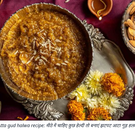
tta gud halwa recipe: मीठे में चाहिए कुछ हेल्दी तो बनाएं झटपट आटा गुड़ हल