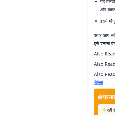
यह हलवा 
और कब्ज 
इसमें मौ
अगर आप सर्दि
इसे बनाना ब
Also Rea
Also Rea
Also Rea
रेसिपी
प्रभा
दही स
1