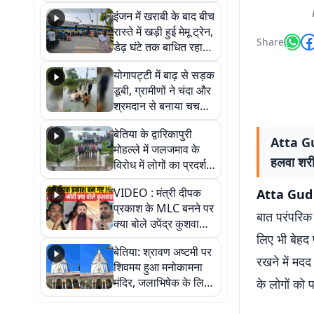
सैलाब, हर-हर महादेव के
इंजन में खराबी के बाद बीच
जयघोष से गूंजा परिसर
रास्ते में खड़ी हुई मेमू ट्रेन,
Share
डेढ़ घंटे तक बाधित रहा
आवागमन
योगापट्टी में बाढ़ से सड़क
डूबी, ग्रामीणों ने चंदा और
श्रमदान से बनाया चचरी
पुल
बेतिया के द्वारिकापुरी
Atta Gud
मोहल्ले में जलजमाव के
हलवा शरीर
विरोध में लोगों का प्रदर्शन,
स्थायी समाधान की मांग
VIDEO : मंत्री दीपक
Atta Gud
प्रकाश के MLC बनने पर
बात परंपरिक 
क्या बोले उपेंद्र कुशवाहा,
लिए भी बेहद 
सुनिए
बेतिया: श्रावण अष्टमी पर
रखने में मद
शिवमय हुआ मनोकामना
मंदिर, जलाभिषेक के लिए
के लोगों को 
लगी लंबी कतारें