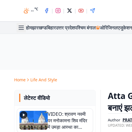
°C
|
|
|
|
--
होम
झारखण्ड
बिहार
उत्तर प्रदेश
पश्चिम बंगाल
ओरिजिनल
एजुकेशन
Home
Life And Style
Atta Gu
लेटेस्ट वीडियो
बनाएं झ
VIDEO: श्रावण नवमी
पर मनोकामना शिव मंदिर
Author
PRA
UPDATED:
WED
में उमड़ा आस्था का