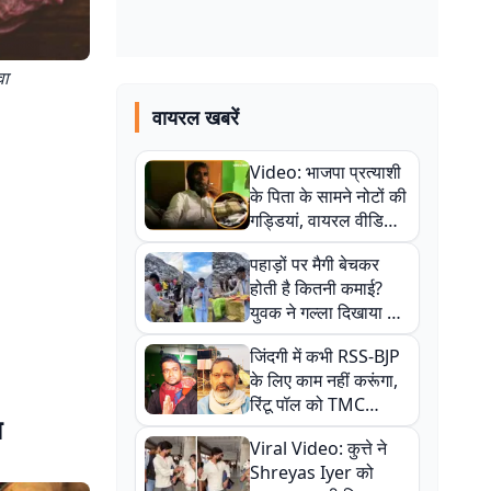
वा
वायरल खबरें
Video: भाजपा प्रत्याशी
के पिता के सामने नोटों की
गड्डियां, वायरल वीडियो
से राजनीति में उबाल,
पहाड़ों पर मैगी बेचकर
अजित महतो बोले- TMC
होती है कितनी कमाई?
की गंदी चाल
युवक ने गल्ला दिखाया तो
नौकरी वालों के खड़े हो गए
जिंदगी में कभी RSS-BJP
कान
के लिए काम नहीं करूंगा,
रिंटू पॉल को TMC
ि
ऑफिस में ले जाकर पीटा,
Viral Video: कुत्ते ने
Video वायरल
Shreyas Iyer को