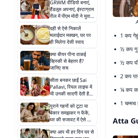
GRWM वीडियो बनाएं,
हैंडलूम अपनाएं, इंस्टाग्राम
रील में पीएम मोदी ने युवाओं
A
से की खास अपील, जानिए
दही से ऐसे निकालें
इतिहास
मलाईदार मक्खन, घर पर
1 कप गेह
ही मिलेगा देसी स्वाद
½ कप गुड
क्या बीयर पीना वाकई
व्हिस्की से बेहतर है?
½ कप घ
जानिए सच
2 कप पा
सीता बनकर छाईं Sai
Pallavi, रियल लाइफ में
¼ कप काज
भी उनकी सादगी देती है
फैशन इंस्पिरेशन, देखें
1 चम्मच
पुराने गहनों को टूटा या
खूबसूरत साड़ी कलेक्शन
बेकार समझकर न फेंकें,
Atta Gu
घर की सजावट में ऐसे करें
इस्तेमाल
क्या आप भी हर दिन घर से