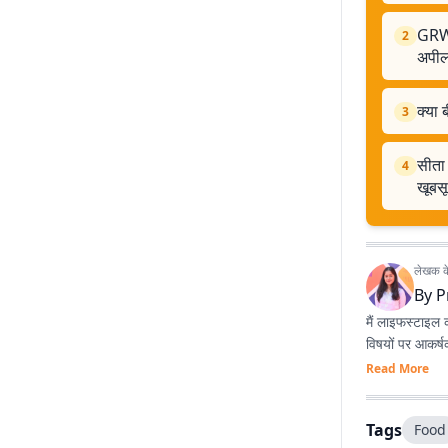
GRWM 
2
अपील
क्या 
3
सीता 
4
खूबस
लेखक के 
By
P
मैं लाइफस्टाइल 
विषयों पर आकर्
Read More
Tags
Food