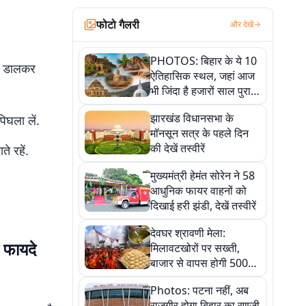
फोटो गैलरी
और देखें
PHOTOS: बिहार के ये 10
वे डालकर
ऐतिहासिक स्थल, जहां आज
भी जिंदा है हजारों साल पुराना
इतिहास, एक बार जरूर घूमिए
झारखंड विधानसभा के
िघला लें.
मॉनसून सत्र के पहले दिन
की देखें तस्वीरें
े रहें.
मुख्यमंत्री हेमंत सोरेन ने 58
आधुनिक फायर वाहनों को
दिखाई हरी झंडी, देखें तस्वीरें
देवघर श्रावणी मेला:
फायदे
मिलावटखोरों पर सख्ती,
बाजार से वापस होगी 500
किलो संदिग्ध खाद्य सामग्री,
Photos: पटना नहीं, अब
देखें तस्वीरें
राजगीर होगा बिहार का रणजी