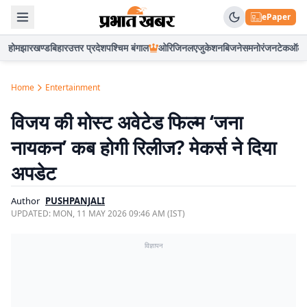
ePaper
होम
झारखण्ड
बिहार
उत्तर प्रदेश
पश्चिम बंगाल
ओरिजिनल
एजुकेशन
बिजनेस
मनोरंजन
टेक
ऑटो
Home
Entertainment
विजय की मोस्ट अवेटेड फिल्म ‘जना
नायकन’ कब होगी रिलीज? मेकर्स ने दिया
अपडेट
Author
PUSHPANJALI
UPDATED:
MON, 11 MAY 2026 09:46 AM (IST)
विज्ञापन