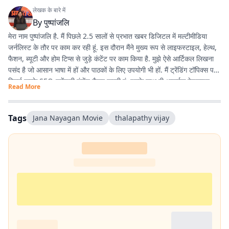
लेखक के बारे में
By
पुष्पांजलि
मेरा नाम पुष्पांजलि है. मैं पिछले 2.5 सालों से प्रभात खबर डिजिटल में मल्टीमीडिया
जर्नलिस्ट के तौर पर काम कर रही हूं. इस दौरान मैंने मुख्य रूप से लाइफस्टाइल, हेल्थ,
फैशन, ब्यूटी और होम टिप्स से जुड़े कंटेंट पर काम किया है. मुझे ऐसे आर्टिकल लिखना
पसंद है जो आसान भाषा में हों और पाठकों के लिए उपयोगी भी हों. मैं ट्रेंडिंग टॉपिक्स पर
रिसर्च करके SEO-फ्रेंडली कंटेंट तैयार करती हूं. इसके साथ ही आकर्षक हेडलाइन
Read More
लिखना, सही जानकारी जुटाना और डिजिटल ऑडियंस की पसंद के अनुसार कंटेंट तैयार
करना मेरी प्रमुख जिम्मेदारियों का हिस्सा रहा है. मैं हमेशा नई चीजें सीखने और अपने
लेखन को बेहतर बनाने की कोशिश करती हूं. मेरा उद्देश्य ऐसा कंटेंट तैयार करना है जो
Tags
Jana Nayagan Movie
thalapathy vijay
लोगों तक सही जानकारी सरल और दिलचस्प तरीके से पहुंचाए.