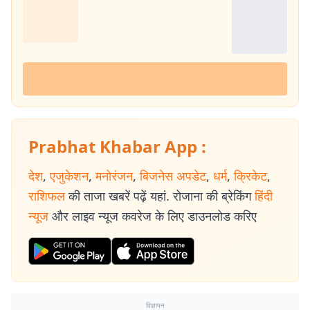
Prabhat Khabar App :
देश
,
एजुकेशन
,
मनोरंजन
,
बिजनेस अपडेट
,
धर्म
,
क्रिकेट
,
राशिफल
की ताजा खबरें पढ़ें यहां. रोजाना की ब्रेकिंग
हिंदी
न्यूज
और लाइव न्यूज कवरेज के लिए डाउनलोड करिए
विज्ञापन